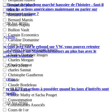
A l'assaut du plus long marché haussier de l'histoire - faut-il
Benjamin Sicard
vendre les actions américaines maintenant ou parier sur
Benoît
l'évènement unique ?
Bernard Basset
Bernard Marois
- (29 Avr 2016)
Bruno Napoli
Bullion Vault
Captain Economics
Actions
:
Caroline Domanine
Cédric Froment
Si vous avez raté le rebond sur VW, vous pouvez retenter
Charles Dereeper Esprit Argent
votre chance sur Mistsubishi motors au plus bas avec le
Charles Dereeper Images
nouveau scandale
Charles Morgan
Charles Sannat
- (25 Avr 2016)
charles Sannat
Christophe Gautheron
Actions
:
Claude
Claude Bordeleau
Les 10 ETF et actions à posséder quand les taux d'intérêts sont
Claude Mathy
négatifs
Claude Mathy et Sacha Pouget
Consommation
- (22 Avr 2016)
Contribuables Associés
Cours de l or