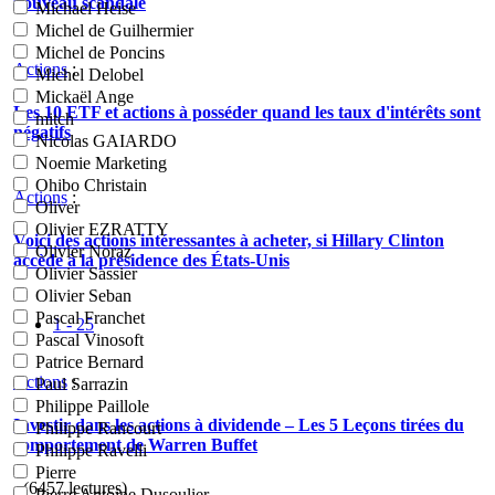
nouveau scandale
Michael Heise
Michel de Guilhermier
Michel de Poncins
Actions
:
Michel Delobel
Mickaël Ange
Les 10 ETF et actions à posséder quand les taux d'intérêts sont
mitch
négatifs
Nicolas GAIARDO
Noemie Marketing
Ohibo Christain
Actions
:
Oliver
Olivier EZRATTY
Voici des actions intéressantes à acheter, si Hillary Clinton
Olivier Noraz
accède à la présidence des États-Unis
Olivier Sassier
Olivier Seban
Pascal Franchet
1 - 25
Pascal Vinosoft
Patrice Bernard
Actions
:
Paul Sarrazin
Philippe Paillole
Investir dans les actions à dividende – Les 5 Leçons tirées du
Philippe Rancourt
comportement de Warren Buffet
Philippe Ravelli
Pierre
- (6457 lectures)
Pierre Antoine Dusoulier