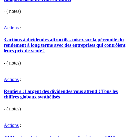
- (
notes)
Actions
:
3 actions à dividendes attractifs - misez sur la pérennité du
rendement à long terme avec des entreprises qui contrôlent
leurs prix de vente !
- (
notes)
Actions
:
Rentiers : l'argent des dividendes vous attend ! Tous les
chiffres globaux synthétisés
- (
notes)
Actions
: