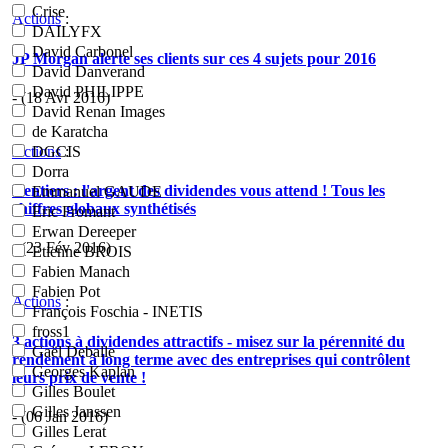
Crise
Actions
:
DAILYFX
David Carbonel
JP Morgan alerte ses clients sur ces 4 sujets pour 2016
David Danverand
David PHILIPPE
- (18 Avr 2016)
David Renan Images
de Karatcha
Actions
:
DGCIS
Dorra
Rentiers : l'argent des dividendes vous attend ! Tous les
Emmanuel GAUDE
chiffres globaux synthétisés
Eric Fromant
Erwan Dereeper
- (23 Fév 2016)
Etienne BROIS
Fabien Manach
Fabien Pot
Actions
:
François Foschia - INETIS
fross1
3 actions à dividendes attractifs - misez sur la pérennité du
Gaël Deballe
rendement à long terme avec des entreprises qui contrôlent
Georges Kaplan
leurs prix de vente !
Gilles Boulet
Gilles Janssen
- (06 Jan 2016)
Gilles Lerat