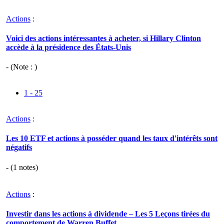
Actions
:
Voici des actions intéressantes à acheter, si Hillary Clinton
accède à la présidence des États-Unis
- (Note : )
1 - 25
Actions
:
Les 10 ETF et actions à posséder quand les taux d'intérêts sont
négatifs
- (
1
notes)
Actions
:
Investir dans les actions à dividende – Les 5 Leçons tirées du
comportement de Warren Buffet