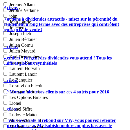
Jeremy Allam
Actions
:
Jérôme Verlaine
john
3 actions à dividendes attractifs - misez sur la pérennité du
John Laurie
rendement à long terme avec des entreprises qui contrôlent
Jolicoeur
leurs prix de vente !
Joseph Pietri
Julien Bédouet
Julien Cornu
Actions
:
Julien Mayard
Karl Descombes
Rentiers : l'argent des dividendes vous attend ! Tous les
Laurent Conte
chiffres globaux synthétisés
Laurent Horvath
Laurent Lanoir
Le Banquier
Actions
:
Le suivi du bitcoin
Léonard Sartoni
JP Morgan alerte ses clients sur ces 4 sujets pour 2016
Les Options Binaires
Lionel
Actions
:
Lionel Siffre
Ludovic Matten
Si vous avez raté le rebond sur VW, vous pouvez retenter
Marty Whiteshad
votre chance sur Mistsubishi motors au plus bas avec le
MeilleurTaux.com