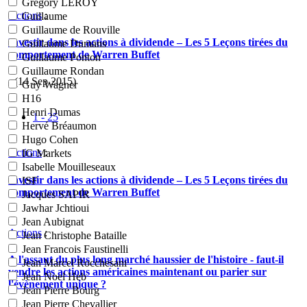
Grégory LEROY
Actions
:
Guillaume
Guillaume de Rouville
Investir dans les actions à dividende – Les 5 Leçons tirées du
Guillaume Dumans
comportement de Warren Buffet
Guillaume Ponton
Guillaume Rondan
- (14 Sep 2015)
Guy Wagner
H16
Henri Dumas
1 - 25
Hervé Bréaumon
Hugo Cohen
Actions
:
IG Markets
Isabelle Mouilleseaux
Investir dans les actions à dividende – Les 5 Leçons tirées du
ISF
comportement de Warren Buffet
Jacques SAPIR
Jawhar Jchtioui
Jean Aubignat
Actions
:
Jean Christophe Bataille
Jean Francois Faustinelli
A l'assaut du plus long marché haussier de l'histoire - faut-il
Jean Marcel Rocchesani
vendre les actions américaines maintenant ou parier sur
Jean Noel Heb
l'évènement unique ?
Jean Pierre Bourg
Jean Pierre Chevallier