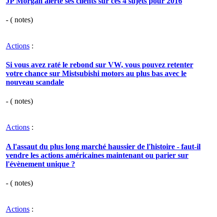
JP Morgan alerte ses clients sur ces 4 sujets pour 2016
- (
notes)
Actions
:
Si vous avez raté le rebond sur VW, vous pouvez retenter
votre chance sur Mistsubishi motors au plus bas avec le
nouveau scandale
- (
notes)
Actions
:
A l'assaut du plus long marché haussier de l'histoire - faut-il
vendre les actions américaines maintenant ou parier sur
l'évènement unique ?
- (
notes)
Actions
: