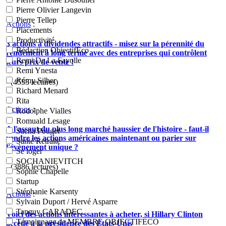
Pierre Olivier Langevin
Pierre Tellep
Actions
:
Placements
Productivité
3 actions à dividendes attractifs - misez sur la pérennité du
Rédaction ObjectifEco
rendement à long terme avec des entreprises qui contrôlent
Remi De La Fayolle
leurs prix de vente !
Remi Ynesta
Rémy Silber
- (4555 lectures)
Richard Menard
Rita
Actions
:
Rodolphe Vialles
Romuald Lesage
A l'assaut du plus long marché haussier de l'histoire - faut-il
Sacha Pouget
vendre les actions américaines maintenant ou parier sur
Santé Retraite
l'évènement unique ?
Se loger
SOCHANIEVITCH
- (3886 lectures)
Sophie Chapelle
Startup
Stéphanie Karsenty
Actions
:
Sylvain Duport / Hervé Asparre
Tanguy CARADEC
Voici des actions intéressantes à acheter, si Hillary Clinton
Témoignage de MEMBRE OBJECTIFECO
accède à la présidence des États-Unis