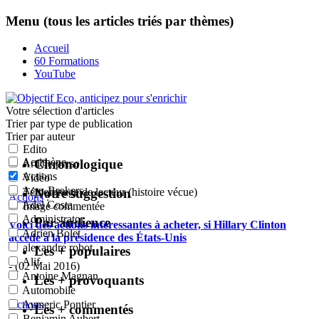
Menu (tous les articles triés par thèmes)
Accueil
60 Formations
YouTube
Votre sélection
d'articles
Trier par type de publication
Trier par auteur
Edito
Acrithène
Chronologique
Article perso
Actions
Vidéo
Actu-Brokers
Notre suggestion
Témoignage de lecteur (histoire vécue)
Actions
:
Adel Costa
Image commentée
Administrator
Par audience
Voici des actions intéressantes à acheter, si Hillary Clinton
Adrien Bolet
accède à la présidence des États-Unis
alexandre robot
Les + populaires
Alif
- (02 Mai 2016)
Antoine Magnan
Les + provoquants
Automobile
Actions
:
Aymeric Pontier
Les + commentés
Benjamin Aubert