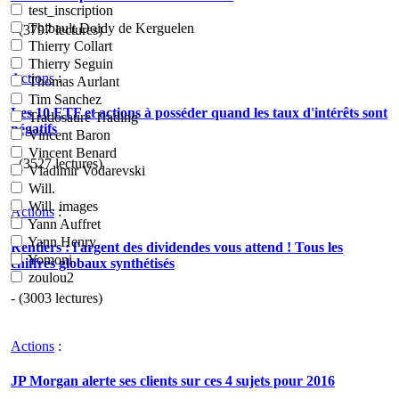
test_inscription
Thibault Doidy de Kerguelen
- (3797 lectures)
Thierry Collart
Thierry Seguin
Actions
:
Thomas Aurlant
Tim Sanchez
Les 10 ETF et actions à posséder quand les taux d'intérêts sont
Tradosaure Trading
négatifs
Vincent Baron
Vincent Benard
- (3527 lectures)
Vladimir Vodarevski
Will.
Will. images
Actions
:
Yann Auffret
Yann Henry
Rentiers : l'argent des dividendes vous attend ! Tous les
Yomoni
chiffres globaux synthétisés
zoulou2
- (3003 lectures)
Actions
:
JP Morgan alerte ses clients sur ces 4 sujets pour 2016