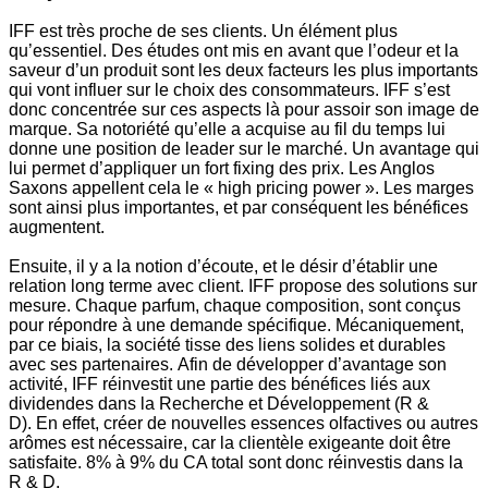
IFF est très proche de ses clients. Un élément plus
qu’essentiel. Des études ont mis en avant que l’odeur et la
saveur d’un produit sont les deux facteurs les plus importants
qui vont influer sur le choix des consommateurs.
IFF s’est
donc concentrée sur ces aspects là pour assoir son image de
marque. Sa notoriété qu’elle a acquise au fil du temps lui
donne une position de leader sur le marché. Un avantage qui
lui permet d’appliquer un fort fixing des prix. Les Anglos
Saxons appellent cela le « high pricing power ». Les marges
sont ainsi plus importantes, et par conséquent les bénéfices
augmentent.
Ensuite, il y a la notion d’écoute, et le désir d’établir une
relation long terme avec client. IFF propose des solutions sur
mesure. Chaque parfum, chaque composition, sont conçus
pour répondre à une demande spécifique. Mécaniquement,
par ce biais, la société tisse des liens solides et durables
avec ses partenaires.
Afin de développer d’avantage son
activité, IFF réinvestit une partie des bénéfices liés aux
dividendes dans la Recherche et Développement (R &
D).
En effet, créer de nouvelles essences olfactives ou autres
arômes est nécessaire, car la clientèle exigeante doit être
satisfaite. 8% à 9% du CA total sont donc réinvestis dans la
R & D.