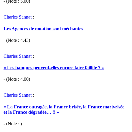
- (Note :
5.00
)
Charles Sannat
:
Les Agences de notation sont méchantes
- (Note :
4.43
)
Charles Sannat
:
« Les banques peuvent-elles encore faire faillite ? »
- (Note :
4.00
)
Charles Sannat
:
« La France outragée, la France brisée, la France martyrisée
et la France dégradée… !! »
- (Note : )