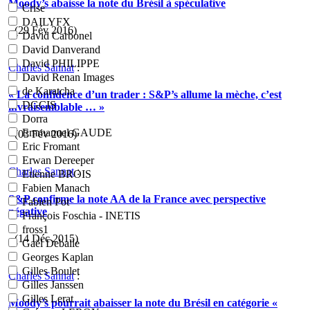
Moody’s abaisse la note du Brésil à spéculative
Crise
DAILYFX
- (29 Fév 2016)
David Carbonel
David Danverand
David PHILIPPE
Charles Sannat
:
David Renan Images
de Karatcha
« La confidence d’un trader : S&P’s allume la mèche, c’est
DGCIS
invraisemblable … »
Dorra
Emmanuel GAUDE
- (03 Fév 2016)
Eric Fromant
Erwan Dereeper
Charles Sannat
:
Etienne BROIS
Fabien Manach
S&P confirme la note AA de la France avec perspective
Fabien Pot
négative
François Foschia - INETIS
fross1
- (14 Déc 2015)
Gaël Deballe
Georges Kaplan
Gilles Boulet
Charles Sannat
:
Gilles Janssen
Gilles Lerat
Moody’s pourrait abaisser la note du Brésil en catégorie «