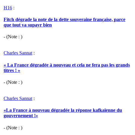
H16
:
Fitch dégrade la note de la dette souveraine française, parce
que tout va supayr bien
- (Note : )
Charles Sannat
:
« La France dégradée à nouveau et cela ne fera pas les grands
titres ! »
- (Note : )
Charles Sannat
:
«La France à nouveau dégradée la réponse kafkaïenne du
gouvernement !»
- (Note : )