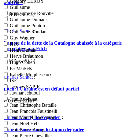
Grégory LEROY
pourrie »
Guillaume
Guillaume de Rouville
- (11 Déc 2015)
Guillaume Dumans
Guillaume Ponton
Charles Sannat
:
Guillaume Rondan
Guy Wagner
La note de la dette de la Catalogne abaissée à la catégorie
H16
spéculative par Fitch
Henri Dumas
Hervé Bréaumon
- (13 Nov 2015)
Hugo Cohen
IG Markets
Isabelle Mouilleseaux
Charles Sannat
:
ISF
Jacques SAPIR
Fitch: l’Ukraine est en défaut partiel
Jawhar Jchtioui
Jean Aubignat
- (08 Oct 2015)
Jean Christophe Bataille
Jean Francois Faustinelli
Jean Marcel Rocchesani
Thibault Doidy de Kerguelen
:
Jean Noel Heb
La note souveraine du Japon dégradée
Jean Pierre Bourg
Jean Pierre Chevallier