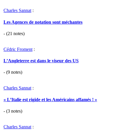
Charles Sannat
:
Les Agences de notation sont méchantes
- (
21
notes)
Cédric Froment
:
L’Angleterre est dans le viseur des US
- (
9
notes)
Charles Sannat
:
« L’Italie est rigide et les Américains affamés ! »
- (
3
notes)
Charles Sannat
: