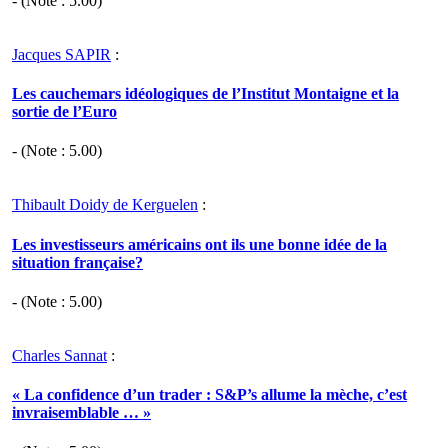
- (Note :
5.00
)
Jacques SAPIR
:
Les cauchemars idéologiques de l’Institut Montaigne et la
sortie de l’Euro
- (Note :
5.00
)
Thibault Doidy de Kerguelen
:
Les investisseurs américains ont ils une bonne idée de la
situation française?
- (Note :
5.00
)
Charles Sannat
:
« La confidence d’un trader : S&P’s allume la mèche, c’est
invraisemblable … »