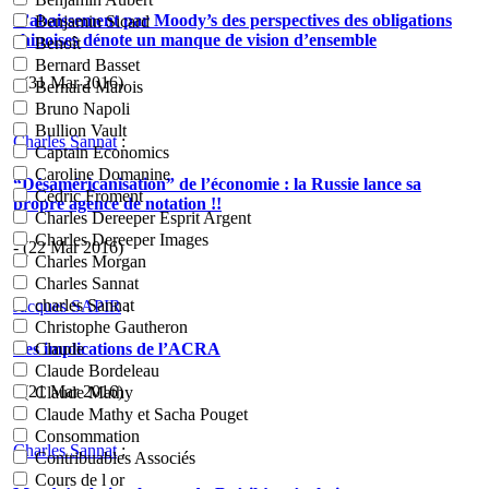
L’abaissement par Moody’s des perspectives des obligations
Benjamin Sicard
chinoises dénote un manque de vision d’ensemble
Benoît
Bernard Basset
- (31 Mar 2016)
Bernard Marois
Bruno Napoli
Bullion Vault
Charles Sannat
:
Captain Economics
Caroline Domanine
“Désaméricanisation” de l’économie : la Russie lance sa
Cédric Froment
propre agence de notation !!
Charles Dereeper Esprit Argent
Charles Dereeper Images
- (22 Mar 2016)
Charles Morgan
Charles Sannat
charles Sannat
Jacques SAPIR
:
Christophe Gautheron
Les implications de l’ACRA
Claude
Claude Bordeleau
- (21 Mar 2016)
Claude Mathy
Claude Mathy et Sacha Pouget
Consommation
Charles Sannat
:
Contribuables Associés
Cours de l or