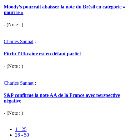
Moody’s pourrait abaisser la note du Brésil en catégorie «
pourrie »
- (Note : )
Charles Sannat
:
Fitch: l’Ukraine est en défaut partiel
- (Note : )
Charles Sannat
:
S&P confirme la note AA de la France avec perspective
négative
- (Note : )
1 - 25
26 - 50