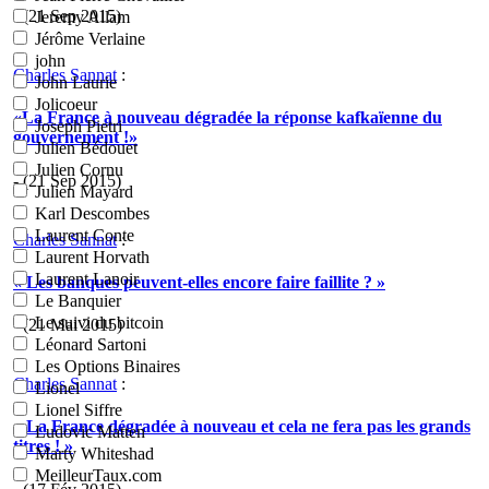
- (21 Sep 2015)
Jeremy Allam
Jérôme Verlaine
john
Charles Sannat
:
John Laurie
Jolicoeur
«La France à nouveau dégradée la réponse kafkaïenne du
Joseph Pietri
gouvernement !»
Julien Bédouet
Julien Cornu
- (21 Sep 2015)
Julien Mayard
Karl Descombes
Laurent Conte
Charles Sannat
:
Laurent Horvath
Laurent Lanoir
« Les banques peuvent-elles encore faire faillite ? »
Le Banquier
Le suivi du bitcoin
- (21 Mai 2015)
Léonard Sartoni
Les Options Binaires
Charles Sannat
:
Lionel
Lionel Siffre
« La France dégradée à nouveau et cela ne fera pas les grands
Ludovic Matten
titres ! »
Marty Whiteshad
MeilleurTaux.com