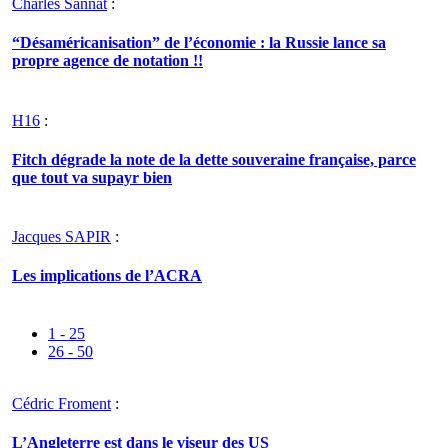
Charles Sannat
:
“Désaméricanisation” de l’économie : la Russie lance sa
propre agence de notation !!
H16
:
Fitch dégrade la note de la dette souveraine française, parce
que tout va supayr bien
Jacques SAPIR
:
Les implications de l’ACRA
1 - 25
26 - 50
Cédric Froment
:
L’Angleterre est dans le viseur des US