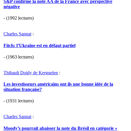
S&P confirme la note AA de la France avec perspective
négative
- (1992 lectures)
Charles Sannat
:
Fitch: l’Ukraine est en défaut partiel
- (1963 lectures)
Thibault Doidy de Kerguelen
:
Les investisseurs américains ont ils une bonne idée de la
situation française?
- (1931 lectures)
Charles Sannat
:
Moody’s pourrait abaisser la note du Brésil en catégorie «