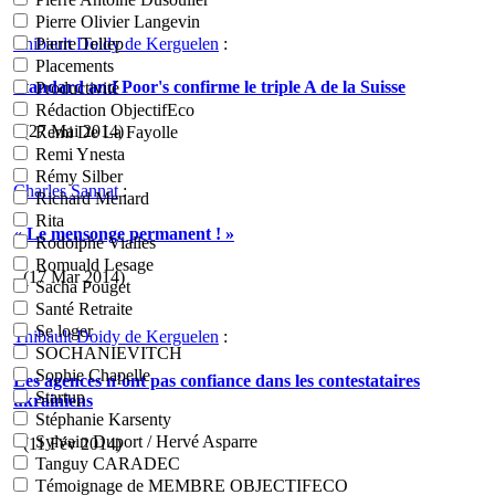
Pierre Olivier Langevin
Thibault Doidy de Kerguelen
:
Pierre Tellep
Placements
Standard and Poor's confirme le triple A de la Suisse
Productivité
Rédaction ObjectifEco
- (27 Mai 2014)
Remi De La Fayolle
Remi Ynesta
Rémy Silber
Charles Sannat
:
Richard Menard
Rita
« Le mensonge permanent ! »
Rodolphe Vialles
Romuald Lesage
- (17 Mar 2014)
Sacha Pouget
Santé Retraite
Se loger
Thibault Doidy de Kerguelen
:
SOCHANIEVITCH
Sophie Chapelle
Les agences n’ont pas confiance dans les contestataires
Startup
ukrainiens
Stéphanie Karsenty
Sylvain Duport / Hervé Asparre
- (11 Fév 2014)
Tanguy CARADEC
Témoignage de MEMBRE OBJECTIFECO