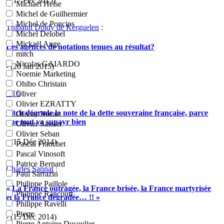
- (17 Fév 2015)
Michael Heise
Michel de Guilhermier
Michel de Poncins
Thibault Doidy de Kerguelen
:
Michel Delobel
Mickaël Ange
Les agences de notations tenues au résultat?
mitch
Nicolas GAIARDO
- (26 Jan 2015)
Noemie Marketing
Ohibo Christain
H16
:
Oliver
Olivier EZRATTY
Fitch dégrade la note de la dette souveraine française, parce
Olivier Noraz
que tout va supayr bien
Olivier Sassier
Olivier Seban
- (15 Déc 2014)
Pascal Franchet
Pascal Vinosoft
Patrice Bernard
Charles Sannat
:
Paul Sarrazin
Philippe Paillole
« La France outragée, la France brisée, la France martyrisée
Philippe Rancourt
et la France dégradée… !! »
Philippe Ravelli
Pierre
- (15 Déc 2014)
Pierre Antoine Dusoulier