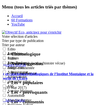
Menu (tous les articles triés par thèmes)
Accueil
60 Formations
YouTube
Votre sélection
d'articles
Trier par type de publication
Trier par auteur
Edito
Acrithène
Chronologique
Article perso
Actions
Vidéo
Actu-Brokers
Notre suggestion
Témoignage de lecteur (histoire vécue)
Jacques SAPIR
:
Adel Costa
Image commentée
Administrator
Par audience
Les cauchemars idéologiques de l’Institut Montaigne et la
Adrien Bolet
sortie de l’Euro
alexandre robot
Les + populaires
Alif
- (10 Mar 2017)
Antoine Magnan
Les + provoquants
Automobile
Charles Sannat
:
Aymeric Pontier
Les + commentés
Benjamin Aubert