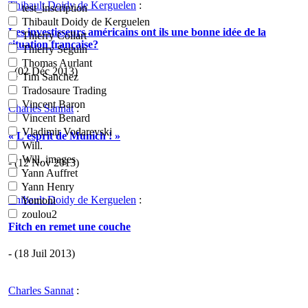
Thibault Doidy de Kerguelen
:
test_inscription
Thibault Doidy de Kerguelen
Les investisseurs américains ont ils une bonne idée de la
Thierry Collart
situation française?
Thierry Seguin
Thomas Aurlant
- (02 Déc 2013)
Tim Sanchez
Tradosaure Trading
Vincent Baron
Charles Sannat
:
Vincent Benard
Vladimir Vodarevski
« L’esprit de Munich ! »
Will.
Will. images
- (12 Nov 2013)
Yann Auffret
Yann Henry
Thibault Doidy de Kerguelen
:
Yomoni
zoulou2
Fitch en remet une couche
- (18 Juil 2013)
Charles Sannat
: