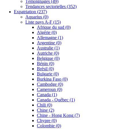
Témoignages
(49)
Tendances sectorielles
(352)
Expatriation
(237)
Aquarius
(0)
Liste pays A-F
(15)
Afrique du sud
(0)
Algérie
(0)
Allemagne
(1)
Argentine
(0)
Australie
(1)
Autriche
(0)
Belgique
(0)
Bénin
(0)
Brésil
(0)
Bulgarie
(0)
Burkina Faso
(0)
Cambodge
(0)
Cameroun
(0)
Canada
(1)
Canada - Québec
(1)
Chili
(0)
Chine
(2)
Chine - Hong Kong
(7)
Chypre
(0)
Colombie
(0)