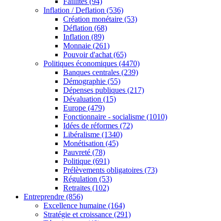
Faillites
(94)
Inflation / Deflation
(536)
Création monétaire
(53)
Déflation
(68)
Inflation
(89)
Monnaie
(261)
Pouvoir d'achat
(65)
Politiques économiques
(4470)
Banques centrales
(239)
Démographie
(55)
Dépenses publiques
(217)
Dévaluation
(15)
Europe
(479)
Fonctionnaire - socialisme
(1010)
Idées de réformes
(72)
Libéralisme
(1340)
Monétisation
(45)
Pauvreté
(78)
Politique
(691)
Prélèvements obligatoires
(73)
Régulation
(53)
Retraites
(102)
Entreprendre
(856)
Excellence humaine
(164)
Stratégie et croissance
(291)