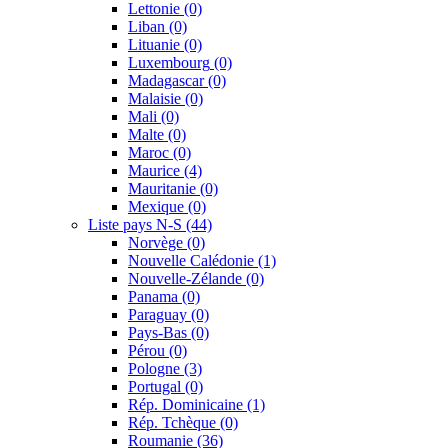
Lettonie
(0)
Liban
(0)
Lituanie
(0)
Luxembourg
(0)
Madagascar
(0)
Malaisie
(0)
Mali
(0)
Malte
(0)
Maroc
(0)
Maurice
(4)
Mauritanie
(0)
Mexique
(0)
Liste pays N-S
(44)
Norvège
(0)
Nouvelle Calédonie
(1)
Nouvelle-Zélande
(0)
Panama
(0)
Paraguay
(0)
Pays-Bas
(0)
Pérou
(0)
Pologne
(3)
Portugal
(0)
Rép. Dominicaine
(1)
Rép. Tchèque
(0)
Roumanie
(36)