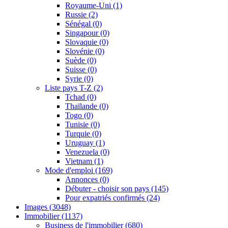
Royaume-Uni
(1)
Russie
(2)
Sénégal
(0)
Singapour
(0)
Slovaquie
(0)
Slovénie
(0)
Suède
(0)
Suisse
(0)
Syrie
(0)
Liste pays T-Z
(2)
Tchad
(0)
Thaïlande
(0)
Togo
(0)
Tunisie
(0)
Turquie
(0)
Uruguay
(1)
Venezuela
(0)
Vietnam
(1)
Mode d'emploi
(169)
Annonces
(0)
Débuter - choisir son pays
(145)
Pour expatriés confirmés
(24)
Images
(3048)
Immobilier
(1137)
Business de l'immobilier
(680)