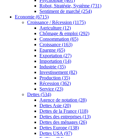
Psychologie
(401)
Robot, Stratégie, Système
(731)
Sentiment de marché
(254)
Economie
(6715)
Croissance / Récession
(1175)
Agriculture
(12)
Chômage & emploi
(292)
Consommation
(65)
Croissance
(163)
Epargne
(65)
Exportation
(27)
Importation
(14)
Industrie
(35)
Investissement
(82)
Production
(35)
Récession
(362)
Service
(23)
Dettes
(534)
Agence de notation
(28)
Dettes Asie
(20)
Dettes de la France
(118)
Dettes des entreprises
(13)
Dettes des ménages
(26)
Dettes Europe
(138)
Dettes USA
(97)