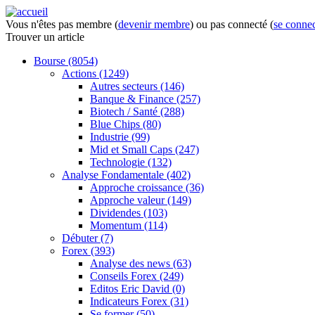
Vous n'êtes pas membre (
devenir membre
) ou pas connecté (
se connec
Trouver
un article
Bourse
(8054)
Actions
(1249)
Autres secteurs
(146)
Banque & Finance
(257)
Biotech / Santé
(288)
Blue Chips
(80)
Industrie
(99)
Mid et Small Caps
(247)
Technologie
(132)
Analyse Fondamentale
(402)
Approche croissance
(36)
Approche valeur
(149)
Dividendes
(103)
Momentum
(114)
Débuter
(7)
Forex
(393)
Analyse des news
(63)
Conseils Forex
(249)
Editos Eric David
(0)
Indicateurs Forex
(31)
Se former
(50)