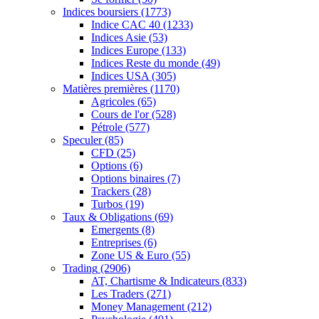
Indices boursiers
(1773)
Indice CAC 40
(1233)
Indices Asie
(53)
Indices Europe
(133)
Indices Reste du monde
(49)
Indices USA
(305)
Matières premières
(1170)
Agricoles
(65)
Cours de l'or
(528)
Pétrole
(577)
Speculer
(85)
CFD
(25)
Options
(6)
Options binaires
(7)
Trackers
(28)
Turbos
(19)
Taux & Obligations
(69)
Emergents
(8)
Entreprises
(6)
Zone US & Euro
(55)
Trading
(2906)
AT, Chartisme & Indicateurs
(833)
Les Traders
(271)
Money Management
(212)