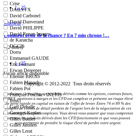
Crise
1 - 25
DAILYFX
David Carbonel
David Danverand
Jolicoeur
:
David PHILIPPE
David Renan Images
Comment avoir de la chance ? En 7 min chrono !…
de Karatcha
DGCIS
- (
2
notes)
Dorra
Emmanuel GAUDE
1 - 25
Eric Fromant
Erwan Dereeper
Aucun article disponible
Etienne BROIS
Fabien Manach
Copyright © 2012-2022 Tous droits réservés
Fabien Pot
Disclaimer : le trading sur produits dérivés comme les options, contrats futurs,
François Foschia - INETIS
FOREX, positions à marges et les CFD est complexe et présente un risque élevé
fross1
de perte rapide en capital en raison de l'effet de levier. Entre 74 et 89 % des
Gaël Deballe
comptes de clients de détail perdent de l'argent lors de la négociation de ces
Georges Kaplan
instruments financiers complexes. Vous devez vous assurer que vous comprenez
comment les produits dérivés dont les CFD fonctionnent et que vous pouvez
Gilles Boulet
vous permettre de prendre le risque élevé de perdre votre argent.
Gilles Janssen
Gilles Lerat