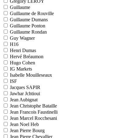
Grégory LEROY
Guillaume
Guillaume de Rouville
Guillaume Dumans
Guillaume Ponton
Guillaume Rondan
Guy Wagner
H16
Henri Dumas
Hervé Bréaumon
Hugo Cohen
IG Markets
Isabelle Mouilleseaux
ISF
Jacques SAPIR
Jawhar Jchtioui
Jean Aubignat
Jean Christophe Bataille
Jean Francois Faustinelli
Jean Marcel Rocchesani
Jean Noel Heb
Jean Pierre Bourg
Jean Pierre Chevallier