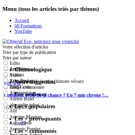
Menu (tous les articles triés par thèmes)
Accueil
60 Formations
YouTube
Votre sélection
d'articles
Trier par type de publication
Trier par auteur
Edito
Acrithène
Chronologique
Article perso
Actions
Vidéo
Actu-Brokers
Notre suggestion
Témoignage de lecteur (histoire vécue)
Jolicoeur
:
Adel Costa
Image commentée
Administrator
Par audience
Comment avoir de la chance ? En 7 min chrono !…
Adrien Bolet
alexandre robot
Les + populaires
- (20 Sep 2014)
Alif
Antoine Magnan
Les + provoquants
1 - 25
Automobile
Aymeric Pontier
Les + commentés
Benjamin Aubert