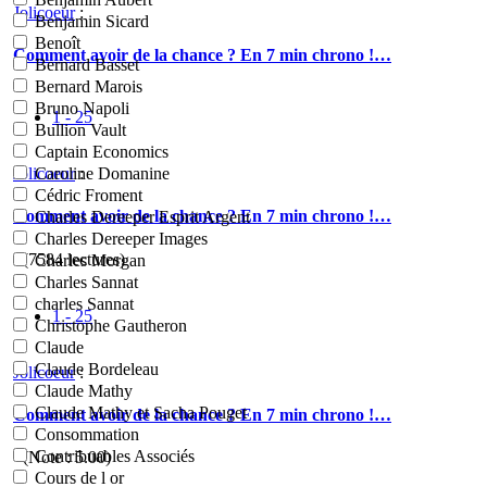
Jolicoeur
:
Benjamin Sicard
Benoît
Comment avoir de la chance ? En 7 min chrono !…
Bernard Basset
Bernard Marois
Bruno Napoli
1 - 25
Bullion Vault
Captain Economics
Jolicoeur
:
Caroline Domanine
Cédric Froment
Comment avoir de la chance ? En 7 min chrono !…
Charles Dereeper Esprit Argent
Charles Dereeper Images
- (7584 lectures)
Charles Morgan
Charles Sannat
charles Sannat
1 - 25
Christophe Gautheron
Claude
Claude Bordeleau
Jolicoeur
:
Claude Mathy
Claude Mathy et Sacha Pouget
Comment avoir de la chance ? En 7 min chrono !…
Consommation
Contribuables Associés
- (Note :
5.00
)
Cours de l or