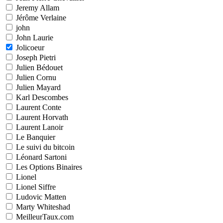
Jeremy Allam
Jérôme Verlaine
john
John Laurie
Jolicoeur
Joseph Pietri
Julien Bédouet
Julien Cornu
Julien Mayard
Karl Descombes
Laurent Conte
Laurent Horvath
Laurent Lanoir
Le Banquier
Le suivi du bitcoin
Léonard Sartoni
Les Options Binaires
Lionel
Lionel Siffre
Ludovic Matten
Marty Whiteshad
MeilleurTaux.com