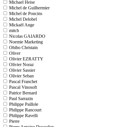
Michael Heise
Michel de Guilhermier
Michel de Poncins
Michel Delobel
Mickaël Ange
mitch
Nicolas GAIARDO
Noemie Marketing
Ohibo Christain
Oliver
Olivier EZRATTY
Olivier Noraz
Olivier Sassier
Olivier Seban
Pascal Franchet
Pascal Vinosoft
Patrice Bernard
Paul Sarrazin
Philippe Paillole
Philippe Rancourt
Philippe Ravelli
Pierre
Pierre Antoine Dusoulier