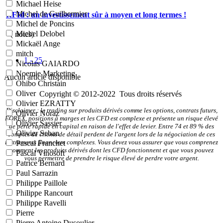
Michael Heise
Michel de Guilhermier
RFId : un investissement sûr à moyen et long termes !
Michel de Poncins
Michel Delobel
- (
notes)
Mickaël Ange
mitch
1 - 25
Nicolas GAIARDO
Noemie Marketing
Aucun article disponible
Ohibo Christain
Oliver
Copyright © 2012-2022 Tous droits réservés
Olivier EZRATTY
Disclaimer : le trading sur produits dérivés comme les options, contrats futurs,
Olivier Noraz
FOREX, positions à marges et les CFD est complexe et présente un risque élevé
Olivier Sassier
de perte rapide en capital en raison de l'effet de levier. Entre 74 et 89 % des
Olivier Seban
comptes de clients de détail perdent de l'argent lors de la négociation de ces
instruments financiers complexes. Vous devez vous assurer que vous comprenez
Pascal Franchet
comment les produits dérivés dont les CFD fonctionnent et que vous pouvez
Pascal Vinosoft
vous permettre de prendre le risque élevé de perdre votre argent.
Patrice Bernard
Paul Sarrazin
Philippe Paillole
Philippe Rancourt
Philippe Ravelli
Pierre
Pierre Antoine Dusoulier