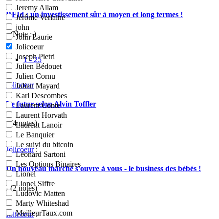
Jeremy Allam
RFId : un investissement sûr à moyen et long termes !
Jérôme Verlaine
john
- (Note : )
John Laurie
Jolicoeur
Joseph Pietri
1 - 25
Julien Bédouet
Julien Cornu
Jolicoeur
:
Julien Mayard
Karl Descombes
Le futur selon Alvin Toffler
Laurent Conte
Laurent Horvath
- (
4
notes)
Laurent Lanoir
Le Banquier
Le suivi du bitcoin
Jolicoeur
:
Léonard Sartoni
Les Options Binaires
Un nouveau marché s'ouvre à vous - le business des bébés !
Lionel
Lionel Siffre
- (
2
notes)
Ludovic Matten
Marty Whiteshad
MeilleurTaux.com
Jolicoeur
: