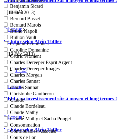
RFId : un investissement sûr à moyen et long termes !
Benjamin Sicard
- (16 Déc 2013)
Benoît
Bernard Basset
Bernard Marois
Jolicoeur
:
Bruno Napoli
Bullion Vault
Le futur selon Alvin Toffler
Captain Economics
Caroline Domanine
- (19 Fév 2013)
Cédric Froment
Charles Dereeper Esprit Argent
Charles Dereeper Images
1 - 25
Charles Morgan
Charles Sannat
Jolicoeur
:
charles Sannat
Christophe Gautheron
RFId : un investissement sûr à moyen et long termes !
Claude
Claude Bordeleau
Claude Mathy
Jolicoeur
:
Claude Mathy et Sacha Pouget
Consommation
Le futur selon Alvin Toffler
Contribuables Associés
Cours de l or