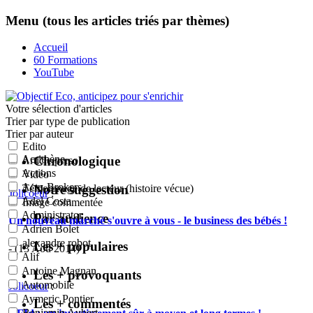
Menu (tous les articles triés par thèmes)
Accueil
60 Formations
YouTube
Votre sélection
d'articles
Trier par type de publication
Trier par auteur
Edito
Acrithène
Chronologique
Article perso
Actions
Vidéo
Actu-Brokers
Notre suggestion
Témoignage de lecteur (histoire vécue)
Jolicoeur
:
Adel Costa
Image commentée
Administrator
Par audience
Un nouveau marché s'ouvre à vous - le business des bébés !
Adrien Bolet
alexandre robot
Les + populaires
- (13 Aoû 2014)
Alif
Antoine Magnan
Les + provoquants
Automobile
Jolicoeur
:
Aymeric Pontier
Les + commentés
Benjamin Aubert