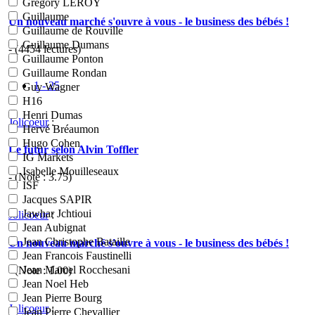
Grégory LEROY
Guillaume
Un nouveau marché s'ouvre à vous - le business des bébés !
Guillaume de Rouville
Guillaume Dumans
- (4454 lectures)
Guillaume Ponton
Guillaume Rondan
1 - 25
Guy Wagner
H16
Henri Dumas
Jolicoeur
:
Hervé Bréaumon
Hugo Cohen
Le futur selon Alvin Toffler
IG Markets
Isabelle Mouilleseaux
- (Note :
3.75
)
ISF
Jacques SAPIR
Jawhar Jchtioui
Jolicoeur
:
Jean Aubignat
Jean Christophe Bataille
Un nouveau marché s'ouvre à vous - le business des bébés !
Jean Francois Faustinelli
Jean Marcel Rocchesani
- (Note :
1.00
)
Jean Noel Heb
Jean Pierre Bourg
Jolicoeur
:
Jean Pierre Chevallier