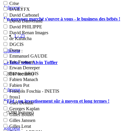
Crise
Jolicoeur
:
DAILYFX
David Carbonel
Un nouveau marché s'ouvre à vous - le business des bébés !
David Danverand
David PHILIPPE
David Renan Images
1 - 25
de Karatcha
DGCIS
Dorra
Jolicoeur
:
Emmanuel GAUDE
Eric Fromant
Le futur selon Alvin Toffler
Erwan Dereeper
Etienne BROIS
- (8317 lectures)
Fabien Manach
Fabien Pot
Jolicoeur
:
François Foschia - INETIS
fross1
RFId : un investissement sûr à moyen et long termes !
Gaël Deballe
Georges Kaplan
- (5280 lectures)
Gilles Boulet
Gilles Janssen
Gilles Lerat
Jolicoeur
: