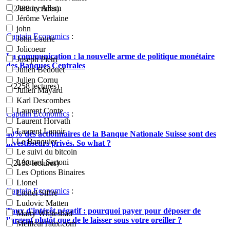
Jeremy Allam
- (2489 lectures)
Jérôme Verlaine
john
Captain Economics
:
John Laurie
Jolicoeur
La communication : la nouvelle arme de politique monétaire
Joseph Pietri
des Banques Centrales
Julien Bédouet
Julien Cornu
- (2258 lectures)
Julien Mayard
Karl Descombes
Laurent Conte
Captain Economics
:
Laurent Horvath
Laurent Lanoir
40% des actionnaires de la Banque Nationale Suisse sont des
Le Banquier
investisseurs privés. So what ?
Le suivi du bitcoin
Léonard Sartoni
- (2138 lectures)
Les Options Binaires
Lionel
Captain Economics
:
Lionel Siffre
Ludovic Matten
Taux d'intérêt négatif : pourquoi payer pour déposer de
Marty Whiteshad
l'argent plutôt que de le laisser sous votre oreiller ?
MeilleurTaux.com