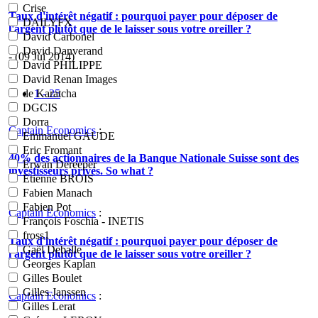
Crise
Taux d'intérêt négatif : pourquoi payer pour déposer de
DAILYFX
l'argent plutôt que de le laisser sous votre oreiller ?
David Carbonel
David Danverand
- (09 Jui 2014)
David PHILIPPE
David Renan Images
1 - 25
de Karatcha
DGCIS
Dorra
Captain Economics
:
Emmanuel GAUDE
Eric Fromant
40% des actionnaires de la Banque Nationale Suisse sont des
Erwan Dereeper
investisseurs privés. So what ?
Etienne BROIS
Fabien Manach
Fabien Pot
Captain Economics
:
François Foschia - INETIS
fross1
Taux d'intérêt négatif : pourquoi payer pour déposer de
Gaël Deballe
l'argent plutôt que de le laisser sous votre oreiller ?
Georges Kaplan
Gilles Boulet
Gilles Janssen
Captain Economics
:
Gilles Lerat