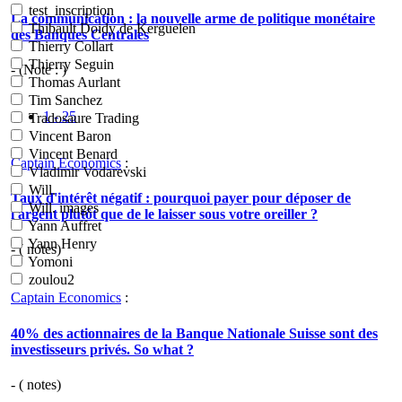
test_inscription
La communication : la nouvelle arme de politique monétaire
Thibault Doidy de Kerguelen
des Banques Centrales
Thierry Collart
Thierry Seguin
- (Note : )
Thomas Aurlant
Tim Sanchez
1 - 25
Tradosaure Trading
Vincent Baron
Vincent Benard
Captain Economics
:
Vladimir Vodarevski
Will.
Taux d'intérêt négatif : pourquoi payer pour déposer de
Will. images
l'argent plutôt que de le laisser sous votre oreiller ?
Yann Auffret
Yann Henry
- (
notes)
Yomoni
zoulou2
Captain Economics
:
40% des actionnaires de la Banque Nationale Suisse sont des
investisseurs privés. So what ?
- (
notes)