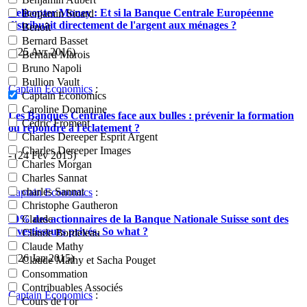
Helicopter Money : Et si la Banque Centrale Européenne
Benjamin Sicard
distribuait directement de l'argent aux ménages ?
Benoît
Bernard Basset
- (25 Avr 2016)
Bernard Marois
Bruno Napoli
Bullion Vault
Captain Economics
:
Captain Economics
Caroline Domanine
Les Banques Centrales face aux bulles : prévenir la formation
Cédric Froment
ou répondre à l'éclatement ?
Charles Dereeper Esprit Argent
Charles Dereeper Images
- (24 Fév 2015)
Charles Morgan
Charles Sannat
charles Sannat
Captain Economics
:
Christophe Gautheron
40% des actionnaires de la Banque Nationale Suisse sont des
Claude
investisseurs privés. So what ?
Claude Bordeleau
Claude Mathy
- (26 Jan 2015)
Claude Mathy et Sacha Pouget
Consommation
Contribuables Associés
Captain Economics
:
Cours de l or