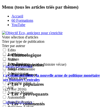
Menu (tous les articles triés par thèmes)
Accueil
60 Formations
YouTube
Votre sélection
d'articles
Trier par type de publication
Trier par auteur
Edito
Acrithène
Chronologique
Article perso
Actions
Vidéo
Actu-Brokers
Notre suggestion
Témoignage de lecteur (histoire vécue)
Captain Economics
:
Adel Costa
Image commentée
Administrator
Par audience
La communication : la nouvelle arme de politique monétaire
Adrien Bolet
des Banques Centrales
alexandre robot
Les + populaires
Alif
- (25 Avr 2016)
Antoine Magnan
Les + provoquants
Automobile
Captain Economics
:
Aymeric Pontier
Les + commentés
Benjamin Aubert