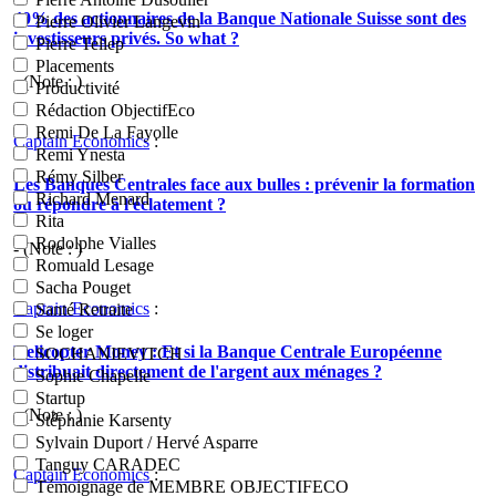
40% des actionnaires de la Banque Nationale Suisse sont des
Pierre Olivier Langevin
investisseurs privés. So what ?
Pierre Tellep
Placements
- (Note : )
Productivité
Rédaction ObjectifEco
Remi De La Fayolle
Captain Economics
:
Remi Ynesta
Rémy Silber
Les Banques Centrales face aux bulles : prévenir la formation
Richard Menard
ou répondre à l'éclatement ?
Rita
Rodolphe Vialles
- (Note : )
Romuald Lesage
Sacha Pouget
Captain Economics
:
Santé Retraite
Se loger
Helicopter Money : Et si la Banque Centrale Européenne
SOCHANIEVITCH
distribuait directement de l'argent aux ménages ?
Sophie Chapelle
Startup
- (Note : )
Stéphanie Karsenty
Sylvain Duport / Hervé Asparre
Tanguy CARADEC
Captain Economics
:
Témoignage de MEMBRE OBJECTIFECO