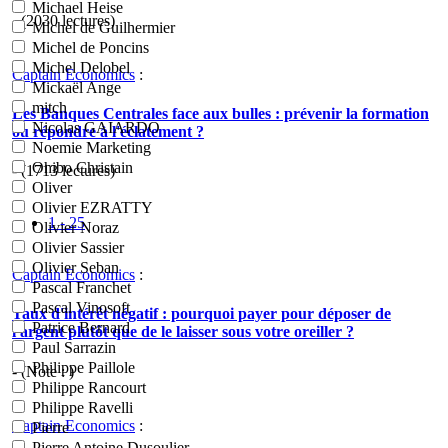
Michael Heise
- (2030 lectures)
Michel de Guilhermier
Michel de Poncins
Michel Delobel
Captain Economics
:
Mickaël Ange
mitch
Les Banques Centrales face aux bulles : prévenir la formation
Nicolas GAIARDO
ou répondre à l'éclatement ?
Noemie Marketing
Ohibo Christain
- (1713 lectures)
Oliver
Olivier EZRATTY
1 - 25
Olivier Noraz
Olivier Sassier
Olivier Seban
Captain Economics
:
Pascal Franchet
Pascal Vinosoft
Taux d'intérêt négatif : pourquoi payer pour déposer de
Patrice Bernard
l'argent plutôt que de le laisser sous votre oreiller ?
Paul Sarrazin
Philippe Paillole
- (Note : )
Philippe Rancourt
Philippe Ravelli
Captain Economics
:
Pierre
Pierre Antoine Dusoulier