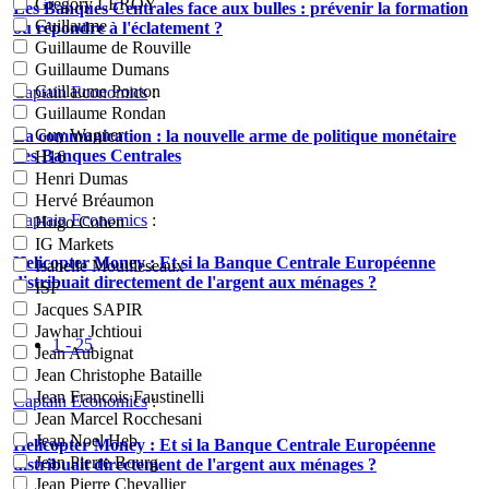
Grégory LEROY
Les Banques Centrales face aux bulles : prévenir la formation
Guillaume
ou répondre à l'éclatement ?
Guillaume de Rouville
Guillaume Dumans
Guillaume Ponton
Captain Economics
:
Guillaume Rondan
Guy Wagner
La communication : la nouvelle arme de politique monétaire
des Banques Centrales
H16
Henri Dumas
Hervé Bréaumon
Captain Economics
:
Hugo Cohen
IG Markets
Helicopter Money : Et si la Banque Centrale Européenne
Isabelle Mouilleseaux
distribuait directement de l'argent aux ménages ?
ISF
Jacques SAPIR
Jawhar Jchtioui
1 - 25
Jean Aubignat
Jean Christophe Bataille
Jean Francois Faustinelli
Captain Economics
:
Jean Marcel Rocchesani
Jean Noel Heb
Helicopter Money : Et si la Banque Centrale Européenne
Jean Pierre Bourg
distribuait directement de l'argent aux ménages ?
Jean Pierre Chevallier