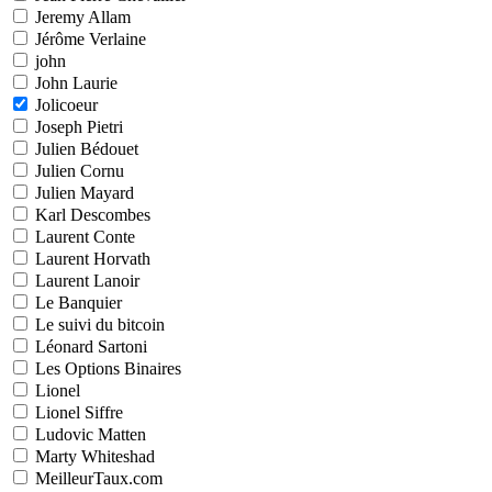
Jeremy Allam
Jérôme Verlaine
john
John Laurie
Jolicoeur
Joseph Pietri
Julien Bédouet
Julien Cornu
Julien Mayard
Karl Descombes
Laurent Conte
Laurent Horvath
Laurent Lanoir
Le Banquier
Le suivi du bitcoin
Léonard Sartoni
Les Options Binaires
Lionel
Lionel Siffre
Ludovic Matten
Marty Whiteshad
MeilleurTaux.com