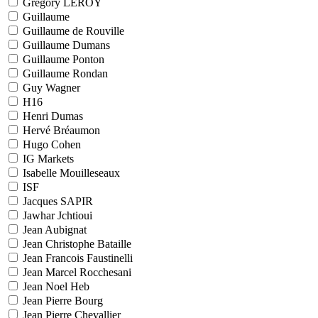
Grégory LEROY
Guillaume
Guillaume de Rouville
Guillaume Dumans
Guillaume Ponton
Guillaume Rondan
Guy Wagner
H16
Henri Dumas
Hervé Bréaumon
Hugo Cohen
IG Markets
Isabelle Mouilleseaux
ISF
Jacques SAPIR
Jawhar Jchtioui
Jean Aubignat
Jean Christophe Bataille
Jean Francois Faustinelli
Jean Marcel Rocchesani
Jean Noel Heb
Jean Pierre Bourg
Jean Pierre Chevallier