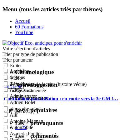
Menu (tous les articles triés par thèmes)
Accueil
60 Formations
YouTube
Votre sélection
d'articles
Trier par type de publication
Trier par auteur
Edito
Acrithène
Chronologique
Article perso
Actions
Vidéo
Actu-Brokers
Notre suggestion
Témoignage de lecteur (histoire vécue)
Jolicoeur
:
Adel Costa
Image commentée
Administrator
Par audience
Contraction puis inflation : en route vers la 3e GM !…
Adrien Bolet
alexandre robot
Les + populaires
- (17 Oct 2015)
Alif
Antoine Magnan
Les + provoquants
1 - 25
Automobile
Aymeric Pontier
Les + commentés
Benjamin Aubert