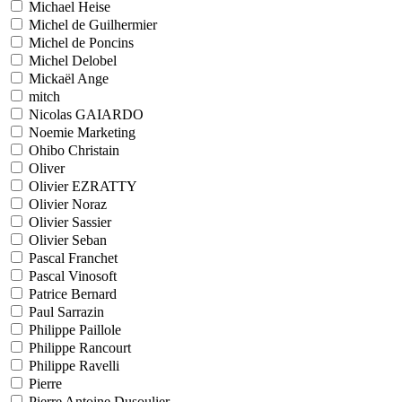
Michael Heise
Michel de Guilhermier
Michel de Poncins
Michel Delobel
Mickaël Ange
mitch
Nicolas GAIARDO
Noemie Marketing
Ohibo Christain
Oliver
Olivier EZRATTY
Olivier Noraz
Olivier Sassier
Olivier Seban
Pascal Franchet
Pascal Vinosoft
Patrice Bernard
Paul Sarrazin
Philippe Paillole
Philippe Rancourt
Philippe Ravelli
Pierre
Pierre Antoine Dusoulier