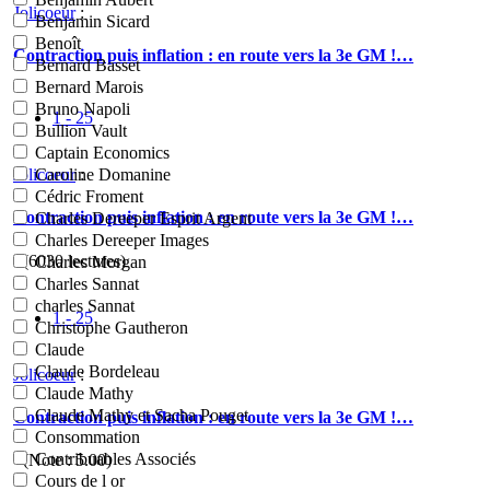
Jolicoeur
:
Benjamin Sicard
Benoît
Contraction puis inflation : en route vers la 3e GM !…
Bernard Basset
Bernard Marois
Bruno Napoli
1 - 25
Bullion Vault
Captain Economics
Jolicoeur
:
Caroline Domanine
Cédric Froment
Contraction puis inflation : en route vers la 3e GM !…
Charles Dereeper Esprit Argent
Charles Dereeper Images
- (6030 lectures)
Charles Morgan
Charles Sannat
charles Sannat
1 - 25
Christophe Gautheron
Claude
Claude Bordeleau
Jolicoeur
:
Claude Mathy
Claude Mathy et Sacha Pouget
Contraction puis inflation : en route vers la 3e GM !…
Consommation
Contribuables Associés
- (Note :
5.00
)
Cours de l or