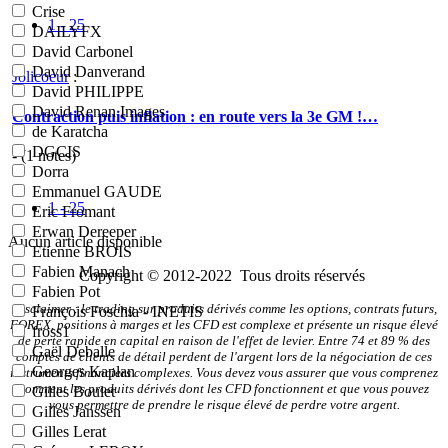
Crise
1 - 25
DAILYFX
David Carbonel
David Danverand
Jolicoeur
:
David PHILIPPE
David Renan Images
Contraction puis inflation : en route vers la 3e GM !…
de Karatcha
DGCIS
- (
1
notes)
Dorra
Emmanuel GAUDE
1 - 25
Eric Fromant
Erwan Dereeper
Aucun article disponible
Etienne BROIS
Fabien Manach
Copyright © 2012-2022 Tous droits réservés
Fabien Pot
Disclaimer : le trading sur produits dérivés comme les options, contrats futurs,
François Foschia - INETIS
FOREX, positions à marges et les CFD est complexe et présente un risque élevé
fross1
de perte rapide en capital en raison de l'effet de levier. Entre 74 et 89 % des
Gaël Deballe
comptes de clients de détail perdent de l'argent lors de la négociation de ces
Georges Kaplan
instruments financiers complexes. Vous devez vous assurer que vous comprenez
comment les produits dérivés dont les CFD fonctionnent et que vous pouvez
Gilles Boulet
vous permettre de prendre le risque élevé de perdre votre argent.
Gilles Janssen
Gilles Lerat