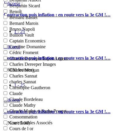
Jolicoeur
:
Benjamin Sicard
Benoît
Contraction puis inflation : en route vers la 3e GM !…
Bernard Basset
Bernard Marois
Bruno Napoli
1 - 25
Bullion Vault
Captain Economics
Jolicoeur
:
Caroline Domanine
Cédric Froment
Contraction puis inflation : en route vers la 3e GM !…
Charles Dereeper Esprit Argent
Charles Dereeper Images
- (6030 lectures)
Charles Morgan
Charles Sannat
charles Sannat
1 - 25
Christophe Gautheron
Claude
Claude Bordeleau
Jolicoeur
:
Claude Mathy
Claude Mathy et Sacha Pouget
Contraction puis inflation : en route vers la 3e GM !…
Consommation
Contribuables Associés
- (Note :
5.00
)
Cours de l or