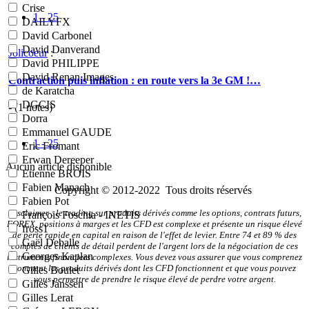
Crise
1 - 25
DAILYFX
David Carbonel
David Danverand
Jolicoeur
:
David PHILIPPE
David Renan Images
Contraction puis inflation : en route vers la 3e GM !…
de Karatcha
DGCIS
- (
1
notes)
Dorra
Emmanuel GAUDE
1 - 25
Eric Fromant
Erwan Dereeper
Aucun article disponible
Etienne BROIS
Fabien Manach
Copyright © 2012-2022 Tous droits réservés
Fabien Pot
Disclaimer : le trading sur produits dérivés comme les options, contrats futurs,
François Foschia - INETIS
FOREX, positions à marges et les CFD est complexe et présente un risque élevé
fross1
de perte rapide en capital en raison de l'effet de levier. Entre 74 et 89 % des
Gaël Deballe
comptes de clients de détail perdent de l'argent lors de la négociation de ces
Georges Kaplan
instruments financiers complexes. Vous devez vous assurer que vous comprenez
comment les produits dérivés dont les CFD fonctionnent et que vous pouvez
Gilles Boulet
vous permettre de prendre le risque élevé de perdre votre argent.
Gilles Janssen
Gilles Lerat