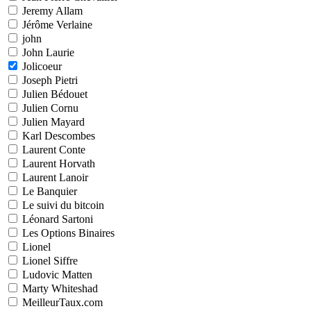
Jeremy Allam
Jérôme Verlaine
john
John Laurie
Jolicoeur
Joseph Pietri
Julien Bédouet
Julien Cornu
Julien Mayard
Karl Descombes
Laurent Conte
Laurent Horvath
Laurent Lanoir
Le Banquier
Le suivi du bitcoin
Léonard Sartoni
Les Options Binaires
Lionel
Lionel Siffre
Ludovic Matten
Marty Whiteshad
MeilleurTaux.com