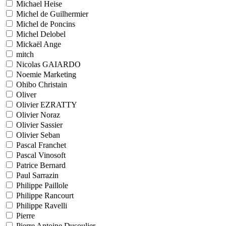
Michael Heise
Michel de Guilhermier
Michel de Poncins
Michel Delobel
Mickaël Ange
mitch
Nicolas GAIARDO
Noemie Marketing
Ohibo Christain
Oliver
Olivier EZRATTY
Olivier Noraz
Olivier Sassier
Olivier Seban
Pascal Franchet
Pascal Vinosoft
Patrice Bernard
Paul Sarrazin
Philippe Paillole
Philippe Rancourt
Philippe Ravelli
Pierre
Pierre Antoine Dusoulier