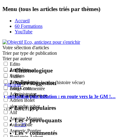
Menu (tous les articles triés par thèmes)
Accueil
60 Formations
YouTube
Votre sélection
d'articles
Trier par type de publication
Trier par auteur
Edito
Acrithène
Chronologique
Article perso
Actions
Vidéo
Actu-Brokers
Notre suggestion
Témoignage de lecteur (histoire vécue)
Jolicoeur
:
Adel Costa
Image commentée
Administrator
Par audience
Contraction puis inflation : en route vers la 3e GM !…
Adrien Bolet
alexandre robot
Les + populaires
- (17 Oct 2015)
Alif
Antoine Magnan
Les + provoquants
1 - 25
Automobile
Aymeric Pontier
Les + commentés
Benjamin Aubert