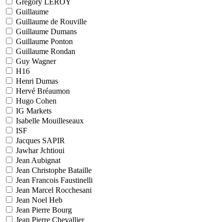
Grégory LEROY
Guillaume
Guillaume de Rouville
Guillaume Dumans
Guillaume Ponton
Guillaume Rondan
Guy Wagner
H16
Henri Dumas
Hervé Bréaumon
Hugo Cohen
IG Markets
Isabelle Mouilleseaux
ISF
Jacques SAPIR
Jawhar Jchtioui
Jean Aubignat
Jean Christophe Bataille
Jean Francois Faustinelli
Jean Marcel Rocchesani
Jean Noel Heb
Jean Pierre Bourg
Jean Pierre Chevallier