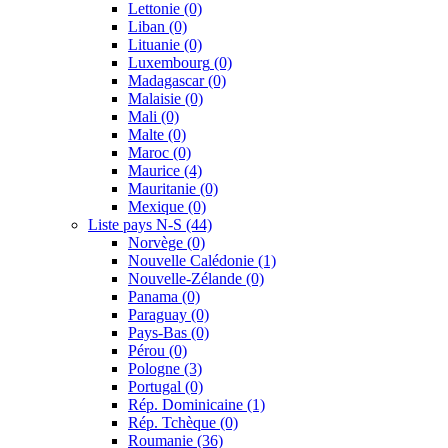
Lettonie
(0)
Liban
(0)
Lituanie
(0)
Luxembourg
(0)
Madagascar
(0)
Malaisie
(0)
Mali
(0)
Malte
(0)
Maroc
(0)
Maurice
(4)
Mauritanie
(0)
Mexique
(0)
Liste pays N-S
(44)
Norvège
(0)
Nouvelle Calédonie
(1)
Nouvelle-Zélande
(0)
Panama
(0)
Paraguay
(0)
Pays-Bas
(0)
Pérou
(0)
Pologne
(3)
Portugal
(0)
Rép. Dominicaine
(1)
Rép. Tchèque
(0)
Roumanie
(36)