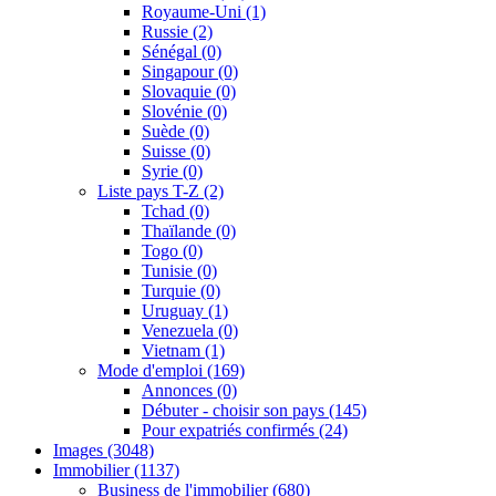
Royaume-Uni
(1)
Russie
(2)
Sénégal
(0)
Singapour
(0)
Slovaquie
(0)
Slovénie
(0)
Suède
(0)
Suisse
(0)
Syrie
(0)
Liste pays T-Z
(2)
Tchad
(0)
Thaïlande
(0)
Togo
(0)
Tunisie
(0)
Turquie
(0)
Uruguay
(1)
Venezuela
(0)
Vietnam
(1)
Mode d'emploi
(169)
Annonces
(0)
Débuter - choisir son pays
(145)
Pour expatriés confirmés
(24)
Images
(3048)
Immobilier
(1137)
Business de l'immobilier
(680)