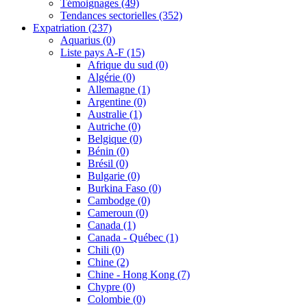
Témoignages
(49)
Tendances sectorielles
(352)
Expatriation
(237)
Aquarius
(0)
Liste pays A-F
(15)
Afrique du sud
(0)
Algérie
(0)
Allemagne
(1)
Argentine
(0)
Australie
(1)
Autriche
(0)
Belgique
(0)
Bénin
(0)
Brésil
(0)
Bulgarie
(0)
Burkina Faso
(0)
Cambodge
(0)
Cameroun
(0)
Canada
(1)
Canada - Québec
(1)
Chili
(0)
Chine
(2)
Chine - Hong Kong
(7)
Chypre
(0)
Colombie
(0)