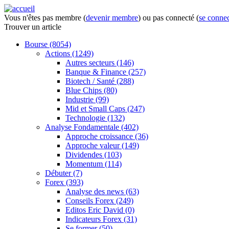
Vous n'êtes pas membre (
devenir membre
) ou pas connecté (
se connec
Trouver
un article
Bourse
(8054)
Actions
(1249)
Autres secteurs
(146)
Banque & Finance
(257)
Biotech / Santé
(288)
Blue Chips
(80)
Industrie
(99)
Mid et Small Caps
(247)
Technologie
(132)
Analyse Fondamentale
(402)
Approche croissance
(36)
Approche valeur
(149)
Dividendes
(103)
Momentum
(114)
Débuter
(7)
Forex
(393)
Analyse des news
(63)
Conseils Forex
(249)
Editos Eric David
(0)
Indicateurs Forex
(31)
Se former
(50)