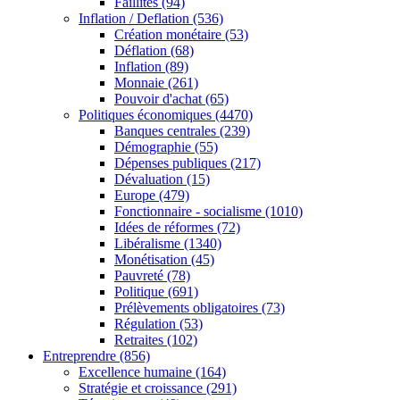
Faillites
(94)
Inflation / Deflation
(536)
Création monétaire
(53)
Déflation
(68)
Inflation
(89)
Monnaie
(261)
Pouvoir d'achat
(65)
Politiques économiques
(4470)
Banques centrales
(239)
Démographie
(55)
Dépenses publiques
(217)
Dévaluation
(15)
Europe
(479)
Fonctionnaire - socialisme
(1010)
Idées de réformes
(72)
Libéralisme
(1340)
Monétisation
(45)
Pauvreté
(78)
Politique
(691)
Prélèvements obligatoires
(73)
Régulation
(53)
Retraites
(102)
Entreprendre
(856)
Excellence humaine
(164)
Stratégie et croissance
(291)