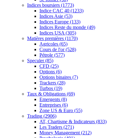
Indices boursiers
(1773)
Indice CAC 40
(1233)
Indices Asie
(53)
Indices Europe
(133)
Indices Reste du monde
(49)
Indices USA
(305)
Matières premières
(1170)
Agricoles
(65)
Cours de l'or
(528)
Pétrole
(577)
Speculer
(85)
CFD
(25)
Options
(6)
Options binaires
(7)
Trackers
(28)
Turbos
(19)
Taux & Obligations
(69)
Emergents
(8)
Entreprises
(6)
Zone US & Euro
(55)
Trading
(2906)
AT, Chartisme & Indicateurs
(833)
Les Traders
(271)
Money Management
(212)