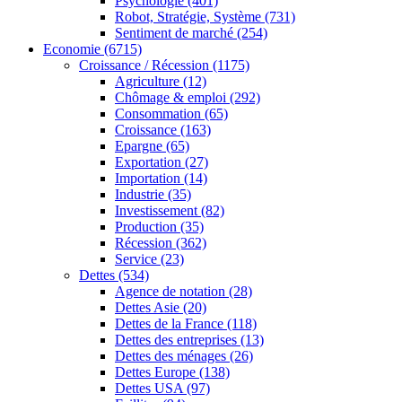
Psychologie
(401)
Robot, Stratégie, Système
(731)
Sentiment de marché
(254)
Economie
(6715)
Croissance / Récession
(1175)
Agriculture
(12)
Chômage & emploi
(292)
Consommation
(65)
Croissance
(163)
Epargne
(65)
Exportation
(27)
Importation
(14)
Industrie
(35)
Investissement
(82)
Production
(35)
Récession
(362)
Service
(23)
Dettes
(534)
Agence de notation
(28)
Dettes Asie
(20)
Dettes de la France
(118)
Dettes des entreprises
(13)
Dettes des ménages
(26)
Dettes Europe
(138)
Dettes USA
(97)