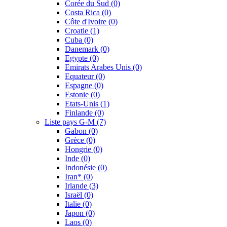
Corée du Sud
(0)
Costa Rica
(0)
Côte d'Ivoire
(0)
Croatie
(1)
Cuba
(0)
Danemark
(0)
Egypte
(0)
Emirats Arabes Unis
(0)
Equateur
(0)
Espagne
(0)
Estonie
(0)
Etats-Unis
(1)
Finlande
(0)
Liste pays G-M
(7)
Gabon
(0)
Grèce
(0)
Hongrie
(0)
Inde
(0)
Indonésie
(0)
Iran*
(0)
Irlande
(3)
Israël
(0)
Italie
(0)
Japon
(0)
Laos
(0)