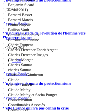
Un danger méconnu du protectionnisme
Benjamin Sicard
- (27 Mai 2011)
Benoît
Bernard Basset
Bernard Marois
Aymeric Pontier
:
Bruno Napoli
Bullion Vault
Un nouveau stade de l'évolution de l'homme vers
Captain Economics
l'hypercroissance
Caroline Domanine
Cédric Froment
- (26 Avr 2011)
Charles Dereeper Esprit Argent
Charles Dereeper Images
Charles Morgan
1 - 25
Charles Sannat
charles Sannat
Aymeric Pontier
:
Christophe Gautheron
Claude
Un danger méconnu du protectionnisme
Claude Bordeleau
Claude Mathy
Claude Mathy et Sacha Pouget
Aymeric Pontier
:
Consommation
Contribuables Associés
Cette France qui n'a pas connu la crise
Cours de l or