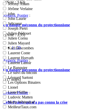
- (Note :
3.62
)
Jeremy Allam
Jérôme Verlaine
john
Aymeric Pontier
:
John Laurie
Jolicoeur
Un danger méconnu du protectionnisme
Joseph Pietri
Julien Bédouet
- (Note :
3.35
)
Julien Cornu
Julien Mayard
1 - 25
Karl Descombes
Laurent Conte
Laurent Horvath
Aymeric Pontier
:
Laurent Lanoir
Le Banquier
Un danger méconnu du protectionnisme
Le suivi du bitcoin
Léonard Sartoni
- (
17
notes)
Les Options Binaires
Lionel
Lionel Siffre
Aymeric Pontier
:
Ludovic Matten
Marty Whiteshad
Cette France qui n'a pas connu la crise
MeilleurTaux.com