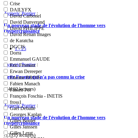
Crise
DAILYFX
Aymeric Pontier
:
David Carbonel
David Danverand
Un nouveau stade de l'évolution de l'homme vers
David PHILIPPE
l'hypercroissance
David Renan Images
de Karatcha
DGCIS
1 - 25
Dorra
Emmanuel GAUDE
Aymeric Pontier
:
Eric Fromant
Erwan Dereeper
Cette France qui n'a pas connu la crise
Etienne BROIS
Fabien Manach
- (4162 lectures)
Fabien Pot
François Foschia - INETIS
fross1
Aymeric Pontier
:
Gaël Deballe
Georges Kaplan
Un nouveau stade de l'évolution de l'homme vers
Gilles Boulet
l'hypercroissance
Gilles Janssen
Gilles Lerat
- (3355 lectures)