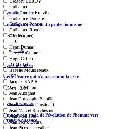
Grégory LEROY
Guillaume
Guillaume de Rouville
Aymeric Pontier
:
Guillaume Dumans
Guillaume Ponton
Un danger méconnu du protectionnisme
Guillaume Rondan
- (3015 lectures)
Guy Wagner
H16
Henri Dumas
1 - 25
Hervé Bréaumon
Hugo Cohen
IG Markets
Aymeric Pontier
:
Isabelle Mouilleseaux
ISF
Cette France qui n'a pas connu la crise
Jacques SAPIR
Jawhar Jchtioui
- (Note :
3.94
)
Jean Aubignat
Jean Christophe Bataille
Aymeric Pontier
:
Jean Francois Faustinelli
Jean Marcel Rocchesani
Un nouveau stade de l'évolution de l'homme vers
Jean Noel Heb
l'hypercroissance
Jean Pierre Bourg
Jean Pierre Chevallier