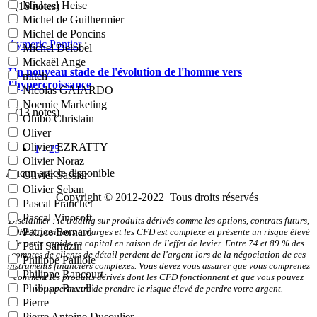
Michael Heise
- (
16
notes)
Michel de Guilhermier
Michel de Poncins
Aymeric Pontier
:
Michel Delobel
Mickaël Ange
Un nouveau stade de l'évolution de l'homme vers
mitch
l'hypercroissance
Nicolas GAIARDO
Noemie Marketing
- (
13
notes)
Ohibo Christain
Oliver
Olivier EZRATTY
1 - 25
Olivier Noraz
Aucun article disponible
Olivier Sassier
Olivier Seban
Copyright © 2012-2022 Tous droits réservés
Pascal Franchet
Pascal Vinosoft
Disclaimer : le trading sur produits dérivés comme les options, contrats futurs,
Patrice Bernard
FOREX, positions à marges et les CFD est complexe et présente un risque élevé
de perte rapide en capital en raison de l'effet de levier. Entre 74 et 89 % des
Paul Sarrazin
comptes de clients de détail perdent de l'argent lors de la négociation de ces
Philippe Paillole
instruments financiers complexes. Vous devez vous assurer que vous comprenez
Philippe Rancourt
comment les produits dérivés dont les CFD fonctionnent et que vous pouvez
Philippe Ravelli
vous permettre de prendre le risque élevé de perdre votre argent.
Pierre
Pierre Antoine Dusoulier