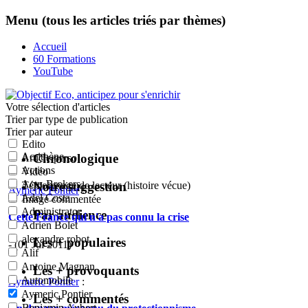
Menu (tous les articles triés par thèmes)
Accueil
60 Formations
YouTube
Votre sélection
d'articles
Trier par type de publication
Trier par auteur
Edito
Acrithène
Chronologique
Article perso
Actions
Vidéo
Actu-Brokers
Notre suggestion
Témoignage de lecteur (histoire vécue)
Aymeric Pontier
:
Adel Costa
Image commentée
Administrator
Par audience
Cette France qui n'a pas connu la crise
Adrien Bolet
alexandre robot
Les + populaires
- (01 Jui 2011)
Alif
Antoine Magnan
Les + provoquants
Automobile
Aymeric Pontier
:
Aymeric Pontier
Les + commentés
Benjamin Aubert