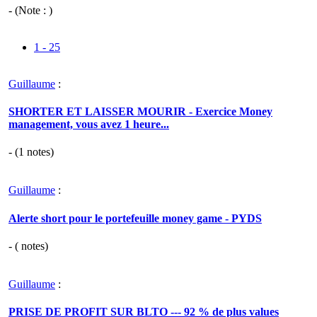
- (Note : )
1 - 25
Guillaume
:
SHORTER ET LAISSER MOURIR - Exercice Money
management, vous avez 1 heure...
- (
1
notes)
Guillaume
:
Alerte short pour le portefeuille money game - PYDS
- (
notes)
Guillaume
:
PRISE DE PROFIT SUR BLTO --- 92 % de plus values