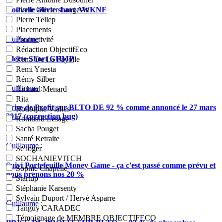
Nouvelle alerte short AWKNF
Pierre Olivier Langevin
Pierre Tellep
Placements
Guillaume
:
Productivité
Rédaction ObjectifEco
Alerte Short GHMP
Remi De La Fayolle
Remi Ynesta
Rémy Silber
Guillaume
:
Richard Menard
Rita
Prise de Profit sur BLTO DE 92 % comme annoncé le 27 mars
Rodolphe Vialles
2017 (correction bug)
Romuald Lesage
Sacha Pouget
Santé Retraite
Guillaume
:
Se loger
SOCHANIEVITCH
Suivi Portefeuille Money Game - ça c'est passé comme prévu et
Sophie Chapelle
nous prenons nos 20 %
Startup
Stéphanie Karsenty
Sylvain Duport / Hervé Asparre
Guillaume
:
Tanguy CARADEC
Témoignage de MEMBRE OBJECTIFECO