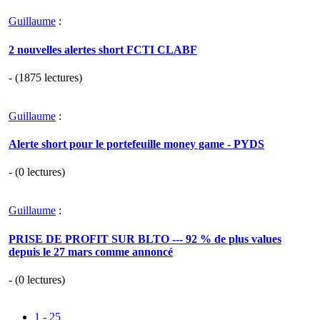
Guillaume
:
2 nouvelles alertes short FCTI CLABF
- (1875 lectures)
Guillaume
:
Alerte short pour le portefeuille money game - PYDS
- (0 lectures)
Guillaume
:
PRISE DE PROFIT SUR BLTO --- 92 % de plus values
depuis le 27 mars comme annoncé
- (0 lectures)
1 - 25