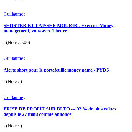
Guillaume
:
SHORTER ET LAISSER MOURIR - Exercice Money
management, vous avez 1 heure...
- (Note :
5.00
)
Guillaume
:
Alerte short pour le portefeuille money game - PYDS
- (Note : )
Guillaume
:
PRISE DE PROFIT SUR BLTO --- 92 % de plus values
depuis le 27 mars comme annoncé
- (Note : )