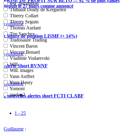
PRISE DE PROFIT SUR BLTO --- 92 % de plus values
test_inscription
depuis le 27 mars comme annoncé
Thibault Doidy de Kerguelen
Thierry Collart
Thierry Seguin
Guillaume
:
Thomas Aurlant
Tim Sanchez
Clôture de position LISMF (+ 14%)
Tradosaure Trading
Vincent Baron
Vincent Benard
Guillaume
:
Vladimir Vodarevski
Will.
Alerte Short BVNNF
Will. images
Yann Auffret
Yann Henry
Guillaume
:
Yomoni
zoulou2
2 nouvelles alertes short FCTI CLABF
1 - 25
Guillaume
: