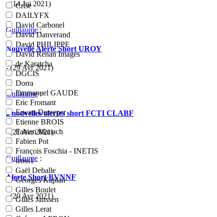
- (14 Jui 2021)
Crise
DAILYFX
David Carbonel
Guillaume
:
David Danverand
David PHILIPPE
Nouvelle Alerte Short UROY
David Renan Images
de Karatcha
- (29 Avr 2021)
DGCIS
Dorra
Emmanuel GAUDE
Guillaume
:
Eric Fromant
Erwan Dereeper
2 nouvelles alertes short FCTI CLABF
Etienne BROIS
Fabien Manach
- (21 Avr 2021)
Fabien Pot
François Foschia - INETIS
Guillaume
:
fross1
Gaël Deballe
Alerte Short BVNNF
Georges Kaplan
Gilles Boulet
- (20 Avr 2021)
Gilles Janssen
Gilles Lerat