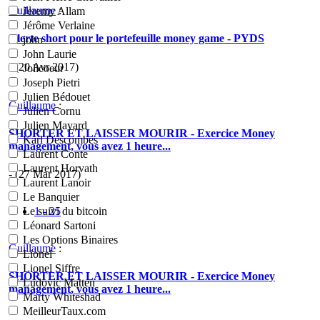
Guillaume
:
Jeremy Allam
Jérôme Verlaine
Alerte short pour le portefeuille money game - PYDS
john
John Laurie
- (20 Avr 2017)
Jolicoeur
Joseph Pietri
Julien Bédouet
Guillaume
:
Julien Cornu
Julien Mayard
SHORTER ET LAISSER MOURIR - Exercice Money
Karl Descombes
management, vous avez 1 heure...
Laurent Conte
Laurent Horvath
- (27 Mar 2017)
Laurent Lanoir
Le Banquier
1 - 25
Le suivi du bitcoin
Léonard Sartoni
Les Options Binaires
Guillaume
:
Lionel
Lionel Siffre
SHORTER ET LAISSER MOURIR - Exercice Money
Ludovic Matten
management, vous avez 1 heure...
Marty Whiteshad
MeilleurTaux.com