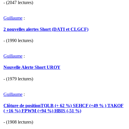
- (2047 lectures)
Guillaume
:
2 nouvelles alertes Short (DATI et CLGCF)
- (1990 lectures)
Guillaume
:
Nouvelle Alerte Short UROY
- (1979 lectures)
Guillaume
:
Clôture de positionTQLB (+ 62 %) SEHCF (+49 % ) TAKOF
( +16 %) FPWM (+94 %) HBIS (-51 %)
- (1908 lectures)