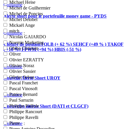
Michael Heise
Guillaume
:
Michel de Guilhermier
Michel de Poncins
Alerte short pour le portefeuille money game - PYDS
Michel Delobel
Mickaël Ange
mitch
Guillaume
:
Nicolas GAIARDO
Noemie Marketing
Clôture de positionTQLB (+ 62 %) SEHCF (+49 % ) TAKOF
Ohibo Christain
( +16 %) FPWM (+94 %) HBIS (-51 %)
Oliver
Olivier EZRATTY
Olivier Noraz
Guillaume
:
Olivier Sassier
Olivier Seban
Nouvelle Alerte Short UROY
Pascal Franchet
Pascal Vinosoft
Patrice Bernard
Guillaume
:
Paul Sarrazin
Philippe Paillole
2 nouvelles alertes Short (DATI et CLGCF)
Philippe Rancourt
Philippe Ravelli
Pierre
Guillaume
:
Pierre Antoine Dusoulier