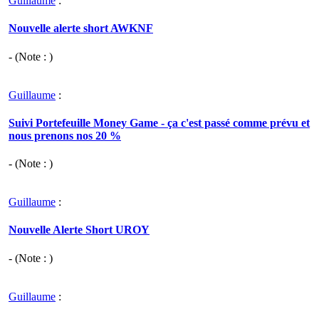
Guillaume
:
Nouvelle alerte short AWKNF
- (Note : )
Guillaume
:
Suivi Portefeuille Money Game - ça c'est passé comme prévu et
nous prenons nos 20 %
- (Note : )
Guillaume
:
Nouvelle Alerte Short UROY
- (Note : )
Guillaume
: