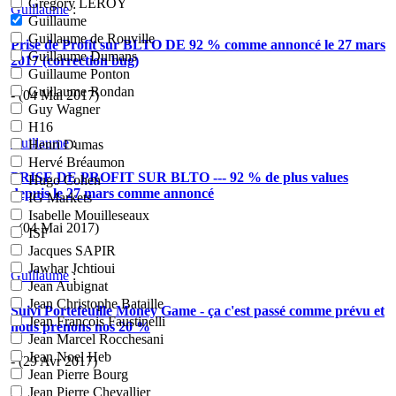
Grégory LEROY
Guillaume
:
Guillaume
Guillaume de Rouville
Prise de Profit sur BLTO DE 92 % comme annoncé le 27 mars
Guillaume Dumans
2017 (correction bug)
Guillaume Ponton
Guillaume Rondan
- (04 Mai 2017)
Guy Wagner
H16
Guillaume
:
Henri Dumas
Hervé Bréaumon
PRISE DE PROFIT SUR BLTO --- 92 % de plus values
Hugo Cohen
depuis le 27 mars comme annoncé
IG Markets
Isabelle Mouilleseaux
- (04 Mai 2017)
ISF
Jacques SAPIR
Jawhar Jchtioui
Guillaume
:
Jean Aubignat
Jean Christophe Bataille
Suivi Portefeuille Money Game - ça c'est passé comme prévu et
Jean Francois Faustinelli
nous prenons nos 20 %
Jean Marcel Rocchesani
Jean Noel Heb
- (29 Avr 2017)
Jean Pierre Bourg
Jean Pierre Chevallier