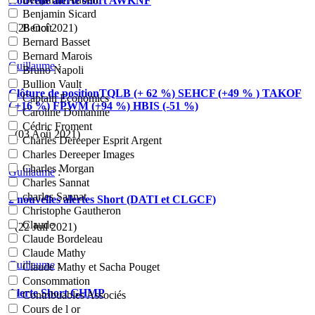
Nouvelle alerte short AWKNF
Benjamin Sicard
- (28 Oct 2021)
Benoît
Bernard Basset
Bernard Marois
Guillaume
:
Bruno Napoli
Bullion Vault
Clôture de positionTQLB (+ 62 %) SEHCF (+49 % ) TAKOF
Captain Economics
( +16 %) FPWM (+94 %) HBIS (-51 %)
Caroline Domanine
Cédric Froment
- (03 Aoû 2021)
Charles Dereeper Esprit Argent
Charles Dereeper Images
Charles Morgan
Guillaume
:
Charles Sannat
charles Sannat
2 nouvelles alertes Short (DATI et CLGCF)
Christophe Gautheron
Claude
- (22 Juil 2021)
Claude Bordeleau
Claude Mathy
Guillaume
:
Claude Mathy et Sacha Pouget
Consommation
Alerte Short GHMP
Contribuables Associés
Cours de l or