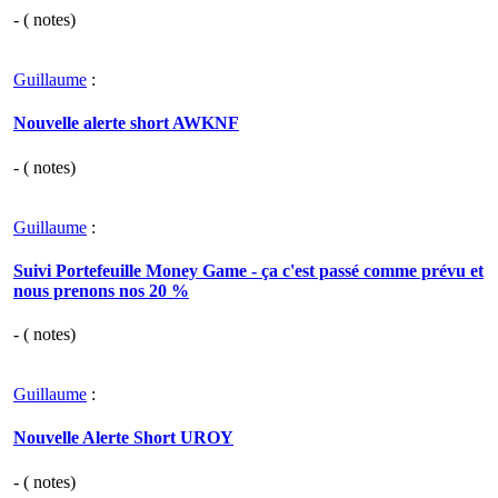
- (
notes)
Guillaume
:
Nouvelle alerte short AWKNF
- (
notes)
Guillaume
:
Suivi Portefeuille Money Game - ça c'est passé comme prévu et
nous prenons nos 20 %
- (
notes)
Guillaume
:
Nouvelle Alerte Short UROY
- (
notes)