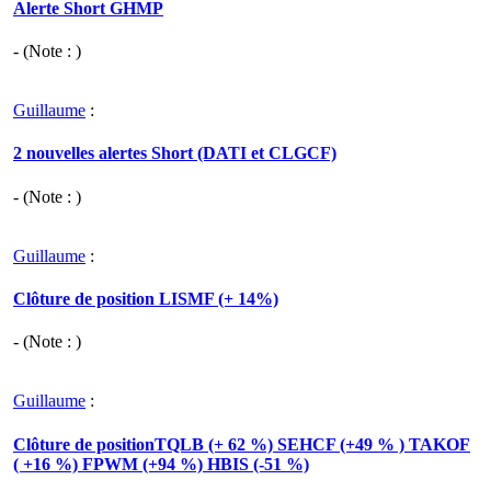
Alerte Short GHMP
- (Note : )
Guillaume
:
2 nouvelles alertes Short (DATI et CLGCF)
- (Note : )
Guillaume
:
Clôture de position LISMF (+ 14%)
- (Note : )
Guillaume
:
Clôture de positionTQLB (+ 62 %) SEHCF (+49 % ) TAKOF
( +16 %) FPWM (+94 %) HBIS (-51 %)