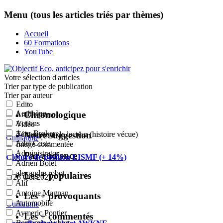
Menu (tous les articles triés par thèmes)
Accueil
60 Formations
YouTube
Votre sélection
d'articles
Trier par type de publication
Trier par auteur
Edito
Acrithène
Chronologique
Article perso
Actions
Vidéo
Actu-Brokers
Notre suggestion
Témoignage de lecteur (histoire vécue)
Guillaume
:
Adel Costa
Image commentée
Administrator
Par audience
Clôture de position LISMF (+ 14%)
Adrien Bolet
alexandre robot
Les + populaires
- (28 Oct 2021)
Alif
Antoine Magnan
Les + provoquants
Automobile
Guillaume
:
Aymeric Pontier
Les + commentés
Benjamin Aubert