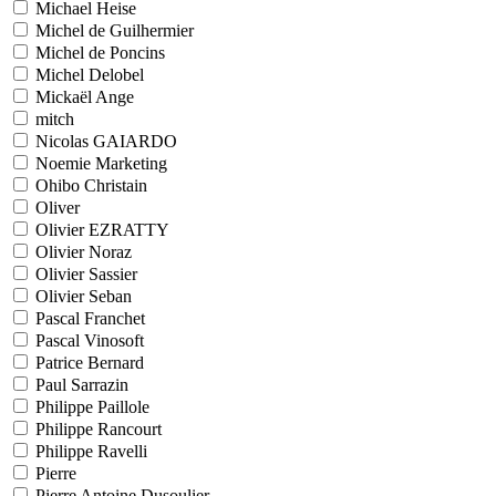
Michael Heise
Michel de Guilhermier
Michel de Poncins
Michel Delobel
Mickaël Ange
mitch
Nicolas GAIARDO
Noemie Marketing
Ohibo Christain
Oliver
Olivier EZRATTY
Olivier Noraz
Olivier Sassier
Olivier Seban
Pascal Franchet
Pascal Vinosoft
Patrice Bernard
Paul Sarrazin
Philippe Paillole
Philippe Rancourt
Philippe Ravelli
Pierre
Pierre Antoine Dusoulier