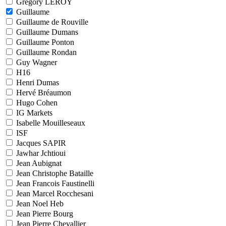
Grégory LEROY
Guillaume
Guillaume de Rouville
Guillaume Dumans
Guillaume Ponton
Guillaume Rondan
Guy Wagner
H16
Henri Dumas
Hervé Bréaumon
Hugo Cohen
IG Markets
Isabelle Mouilleseaux
ISF
Jacques SAPIR
Jawhar Jchtioui
Jean Aubignat
Jean Christophe Bataille
Jean Francois Faustinelli
Jean Marcel Rocchesani
Jean Noel Heb
Jean Pierre Bourg
Jean Pierre Chevallier