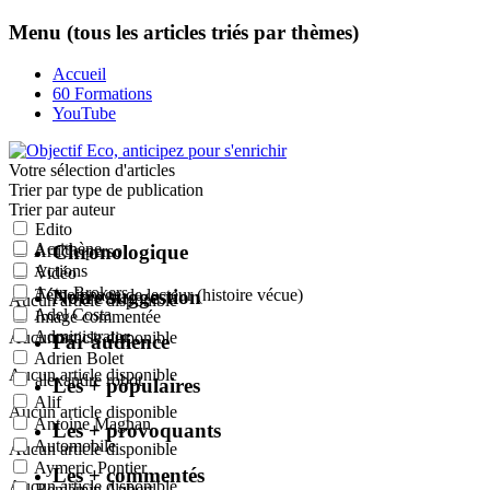
Menu (tous les articles triés par thèmes)
Accueil
60 Formations
YouTube
Votre sélection
d'articles
Trier par type de publication
Trier par auteur
Edito
Acrithène
Chronologique
Article perso
Actions
Vidéo
Actu-Brokers
Notre suggestion
Témoignage de lecteur (histoire vécue)
Aucun article disponible
Adel Costa
Image commentée
Administrator
Aucun article disponible
Par audience
Adrien Bolet
Aucun article disponible
alexandre robot
Les + populaires
Alif
Aucun article disponible
Antoine Magnan
Les + provoquants
Automobile
Aucun article disponible
Aymeric Pontier
Les + commentés
Aucun article disponible
Benjamin Aubert