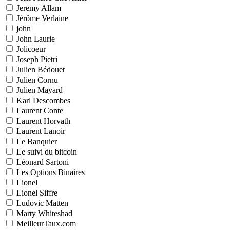
Jeremy Allam
Jérôme Verlaine
john
John Laurie
Jolicoeur
Joseph Pietri
Julien Bédouet
Julien Cornu
Julien Mayard
Karl Descombes
Laurent Conte
Laurent Horvath
Laurent Lanoir
Le Banquier
Le suivi du bitcoin
Léonard Sartoni
Les Options Binaires
Lionel
Lionel Siffre
Ludovic Matten
Marty Whiteshad
MeilleurTaux.com