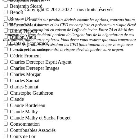
Benjamin Sicard
Copyright © 2012-2022 Tous droits réservés
Benoît
Bernard Basset
Disclaimer : le trading sur produits dérivés comme les options, contrats futurs,
Bernard Marois
FOREX, positions à marges et les CFD est complexe et présente un risque élevé
de perte rapide en capital en raison de l'effet de levier. Entre 74 et 89 % des
Bruno Napoli
comptes de clients de détail perdent de l'argent lors de la négociation de ces
Bullion Vault
instruments financiers complexes. Vous devez vous assurer que vous comprenez
Captain Economics
comment les produits dérivés dont les CFD fonctionnent et que vous pouvez
Caroline Domanine
vous permettre de prendre le risque élevé de perdre votre argent.
Cédric Froment
Charles Dereeper Esprit Argent
Charles Dereeper Images
Charles Morgan
Charles Sannat
charles Sannat
Christophe Gautheron
Claude
Claude Bordeleau
Claude Mathy
Claude Mathy et Sacha Pouget
Consommation
Contribuables Associés
Cours de l or