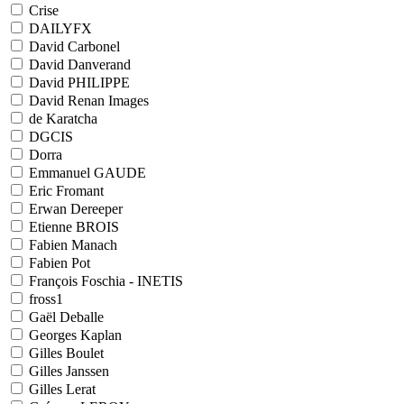
Crise
DAILYFX
David Carbonel
David Danverand
David PHILIPPE
David Renan Images
de Karatcha
DGCIS
Dorra
Emmanuel GAUDE
Eric Fromant
Erwan Dereeper
Etienne BROIS
Fabien Manach
Fabien Pot
François Foschia - INETIS
fross1
Gaël Deballe
Georges Kaplan
Gilles Boulet
Gilles Janssen
Gilles Lerat