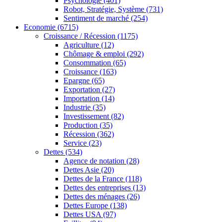
Psychologie
(401)
Robot, Stratégie, Système
(731)
Sentiment de marché
(254)
Economie
(6715)
Croissance / Récession
(1175)
Agriculture
(12)
Chômage & emploi
(292)
Consommation
(65)
Croissance
(163)
Epargne
(65)
Exportation
(27)
Importation
(14)
Industrie
(35)
Investissement
(82)
Production
(35)
Récession
(362)
Service
(23)
Dettes
(534)
Agence de notation
(28)
Dettes Asie
(20)
Dettes de la France
(118)
Dettes des entreprises
(13)
Dettes des ménages
(26)
Dettes Europe
(138)
Dettes USA
(97)