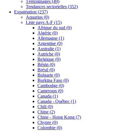
Témoignages
(49)
Tendances sectorielles
(352)
Expatriation
(237)
Aquarius
(0)
Liste pays A-F
(15)
Afrique du sud
(0)
Algérie
(0)
Allemagne
(1)
Argentine
(0)
Australie
(1)
Autriche
(0)
Belgique
(0)
Bénin
(0)
Brésil
(0)
Bulgarie
(0)
Burkina Faso
(0)
Cambodge
(0)
Cameroun
(0)
Canada
(1)
Canada - Québec
(1)
Chili
(0)
Chine
(2)
Chine - Hong Kong
(7)
Chypre
(0)
Colombie
(0)