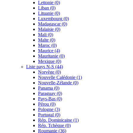
Lettonie
(0)
Liban
(0)
Lituanie
(0)
Luxembourg
(0)
Madagascar
(0)
Malaisie
(0)
Mali
(0)
Malte
(0)
Maroc
(0)
Maurice
(4)
Mauritanie
(0)
Mexique
(0)
Liste pays N-S
(44)
Norvège
(0)
Nouvelle Calédonie
(1)
Nouvelle-Zélande
(0)
Panama
(0)
Paraguay
(0)
Pays-Bas
(0)
Pérou
(0)
Pologne
(3)
Portugal
(0)
Rép. Dominicaine
(1)
Rép. Tchèque
(0)
Roumanie
(36)