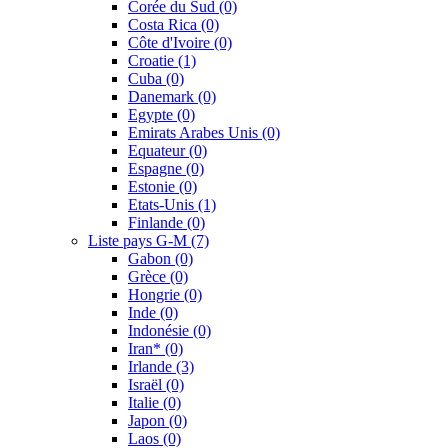
Corée du Sud
(0)
Costa Rica
(0)
Côte d'Ivoire
(0)
Croatie
(1)
Cuba
(0)
Danemark
(0)
Egypte
(0)
Emirats Arabes Unis
(0)
Equateur
(0)
Espagne
(0)
Estonie
(0)
Etats-Unis
(1)
Finlande
(0)
Liste pays G-M
(7)
Gabon
(0)
Grèce
(0)
Hongrie
(0)
Inde
(0)
Indonésie
(0)
Iran*
(0)
Irlande
(3)
Israël
(0)
Italie
(0)
Japon
(0)
Laos
(0)