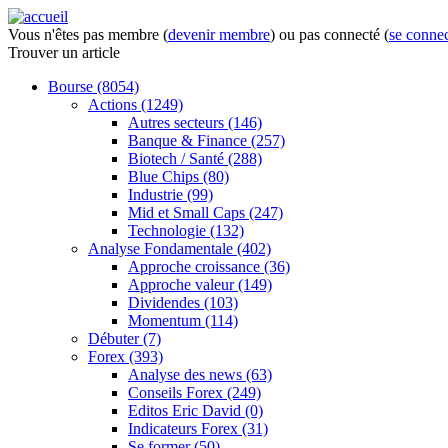
Vous n'êtes pas membre (
devenir membre
) ou pas connecté (
se connec
Trouver
un article
Bourse
(8054)
Actions
(1249)
Autres secteurs
(146)
Banque & Finance
(257)
Biotech / Santé
(288)
Blue Chips
(80)
Industrie
(99)
Mid et Small Caps
(247)
Technologie
(132)
Analyse Fondamentale
(402)
Approche croissance
(36)
Approche valeur
(149)
Dividendes
(103)
Momentum
(114)
Débuter
(7)
Forex
(393)
Analyse des news
(63)
Conseils Forex
(249)
Editos Eric David
(0)
Indicateurs Forex
(31)
Se former
(50)