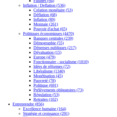
Faillites
(94)
Inflation / Deflation
(536)
Création monétaire
(53)
Déflation
(68)
Inflation
(89)
Monnaie
(261)
Pouvoir d'achat
(65)
Politiques économiques
(4470)
Banques centrales
(239)
Démographie
(55)
Dépenses publiques
(217)
Dévaluation
(15)
Europe
(479)
Fonctionnaire - socialisme
(1010)
Idées de réformes
(72)
Libéralisme
(1340)
Monétisation
(45)
Pauvreté
(78)
Politique
(691)
Prélèvements obligatoires
(73)
Régulation
(53)
Retraites
(102)
Entreprendre
(856)
Excellence humaine
(164)
Stratégie et croissance
(291)