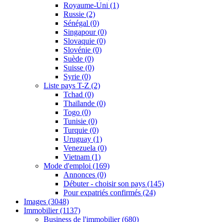
Royaume-Uni
(1)
Russie
(2)
Sénégal
(0)
Singapour
(0)
Slovaquie
(0)
Slovénie
(0)
Suède
(0)
Suisse
(0)
Syrie
(0)
Liste pays T-Z
(2)
Tchad
(0)
Thaïlande
(0)
Togo
(0)
Tunisie
(0)
Turquie
(0)
Uruguay
(1)
Venezuela
(0)
Vietnam
(1)
Mode d'emploi
(169)
Annonces
(0)
Débuter - choisir son pays
(145)
Pour expatriés confirmés
(24)
Images
(3048)
Immobilier
(1137)
Business de l'immobilier
(680)