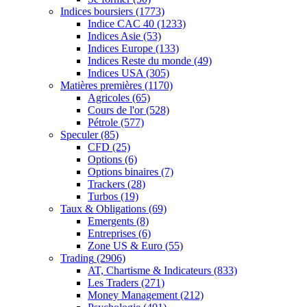
Indices boursiers
(1773)
Indice CAC 40
(1233)
Indices Asie
(53)
Indices Europe
(133)
Indices Reste du monde
(49)
Indices USA
(305)
Matières premières
(1170)
Agricoles
(65)
Cours de l'or
(528)
Pétrole
(577)
Speculer
(85)
CFD
(25)
Options
(6)
Options binaires
(7)
Trackers
(28)
Turbos
(19)
Taux & Obligations
(69)
Emergents
(8)
Entreprises
(6)
Zone US & Euro
(55)
Trading
(2906)
AT, Chartisme & Indicateurs
(833)
Les Traders
(271)
Money Management
(212)