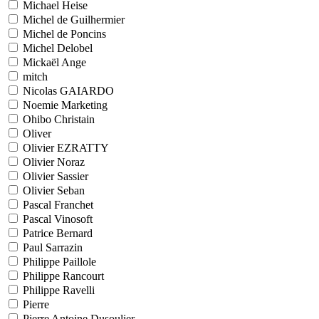
Michael Heise
Michel de Guilhermier
Michel de Poncins
Michel Delobel
Mickaël Ange
mitch
Nicolas GAIARDO
Noemie Marketing
Ohibo Christain
Oliver
Olivier EZRATTY
Olivier Noraz
Olivier Sassier
Olivier Seban
Pascal Franchet
Pascal Vinosoft
Patrice Bernard
Paul Sarrazin
Philippe Paillole
Philippe Rancourt
Philippe Ravelli
Pierre
Pierre Antoine Dusoulier