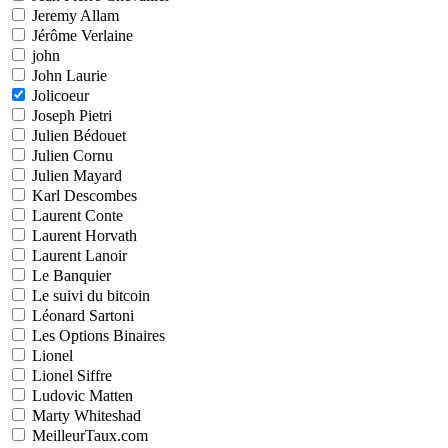
Jeremy Allam
Jérôme Verlaine
john
John Laurie
Jolicoeur
Joseph Pietri
Julien Bédouet
Julien Cornu
Julien Mayard
Karl Descombes
Laurent Conte
Laurent Horvath
Laurent Lanoir
Le Banquier
Le suivi du bitcoin
Léonard Sartoni
Les Options Binaires
Lionel
Lionel Siffre
Ludovic Matten
Marty Whiteshad
MeilleurTaux.com