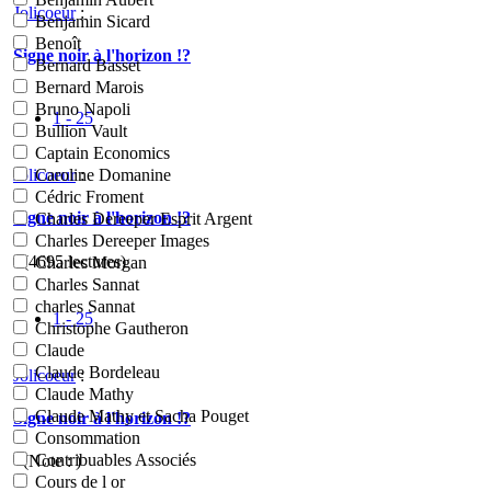
Jolicoeur
:
Benjamin Sicard
Benoît
Signe noir à l'horizon !?
Bernard Basset
Bernard Marois
Bruno Napoli
1 - 25
Bullion Vault
Captain Economics
Jolicoeur
:
Caroline Domanine
Cédric Froment
Signe noir à l'horizon !?
Charles Dereeper Esprit Argent
Charles Dereeper Images
- (4695 lectures)
Charles Morgan
Charles Sannat
charles Sannat
1 - 25
Christophe Gautheron
Claude
Claude Bordeleau
Jolicoeur
:
Claude Mathy
Claude Mathy et Sacha Pouget
Signe noir à l'horizon !?
Consommation
Contribuables Associés
- (Note : )
Cours de l or