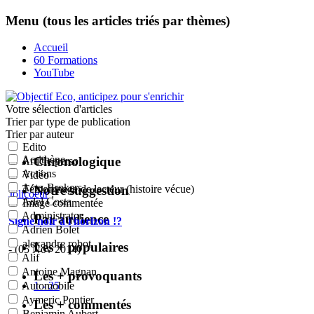
Menu (tous les articles triés par thèmes)
Accueil
60 Formations
YouTube
Votre sélection
d'articles
Trier par type de publication
Trier par auteur
Edito
Acrithène
Chronologique
Article perso
Actions
Vidéo
Actu-Brokers
Notre suggestion
Témoignage de lecteur (histoire vécue)
Jolicoeur
:
Adel Costa
Image commentée
Administrator
Par audience
Signe noir à l'horizon !?
Adrien Bolet
alexandre robot
Les + populaires
- (05 Nov 2014)
Alif
Antoine Magnan
Les + provoquants
1 - 25
Automobile
Aymeric Pontier
Les + commentés
Benjamin Aubert