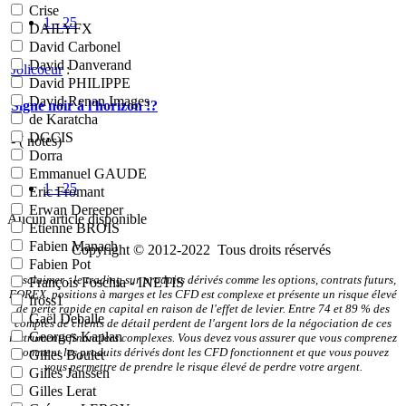
Crise
1 - 25
DAILYFX
David Carbonel
David Danverand
Jolicoeur
:
David PHILIPPE
David Renan Images
Signe noir à l'horizon !?
de Karatcha
DGCIS
- (
notes)
Dorra
Emmanuel GAUDE
1 - 25
Eric Fromant
Erwan Dereeper
Aucun article disponible
Etienne BROIS
Fabien Manach
Copyright © 2012-2022 Tous droits réservés
Fabien Pot
Disclaimer : le trading sur produits dérivés comme les options, contrats futurs,
François Foschia - INETIS
FOREX, positions à marges et les CFD est complexe et présente un risque élevé
fross1
de perte rapide en capital en raison de l'effet de levier. Entre 74 et 89 % des
Gaël Deballe
comptes de clients de détail perdent de l'argent lors de la négociation de ces
Georges Kaplan
instruments financiers complexes. Vous devez vous assurer que vous comprenez
comment les produits dérivés dont les CFD fonctionnent et que vous pouvez
Gilles Boulet
vous permettre de prendre le risque élevé de perdre votre argent.
Gilles Janssen
Gilles Lerat