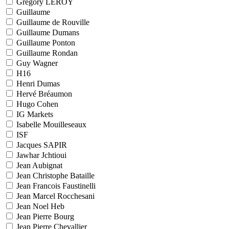
Grégory LEROY
Guillaume
Guillaume de Rouville
Guillaume Dumans
Guillaume Ponton
Guillaume Rondan
Guy Wagner
H16
Henri Dumas
Hervé Bréaumon
Hugo Cohen
IG Markets
Isabelle Mouilleseaux
ISF
Jacques SAPIR
Jawhar Jchtioui
Jean Aubignat
Jean Christophe Bataille
Jean Francois Faustinelli
Jean Marcel Rocchesani
Jean Noel Heb
Jean Pierre Bourg
Jean Pierre Chevallier