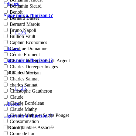
Jolicoeur
:
Benjamin Sicard
Benoît
Signe noir à l'horizon !?
Bernard Basset
Bernard Marois
Bruno Napoli
1 - 25
Bullion Vault
Captain Economics
Jolicoeur
:
Caroline Domanine
Cédric Froment
Signe noir à l'horizon !?
Charles Dereeper Esprit Argent
Charles Dereeper Images
- (4695 lectures)
Charles Morgan
Charles Sannat
charles Sannat
1 - 25
Christophe Gautheron
Claude
Claude Bordeleau
Jolicoeur
:
Claude Mathy
Claude Mathy et Sacha Pouget
Signe noir à l'horizon !?
Consommation
Contribuables Associés
- (Note : )
Cours de l or