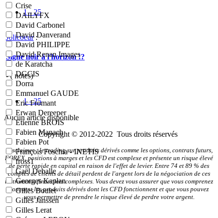
Crise
1 - 25
DAILYFX
David Carbonel
David Danverand
Jolicoeur
:
David PHILIPPE
David Renan Images
Signe noir à l'horizon !?
de Karatcha
DGCIS
- (
notes)
Dorra
Emmanuel GAUDE
1 - 25
Eric Fromant
Erwan Dereeper
Aucun article disponible
Etienne BROIS
Fabien Manach
Copyright © 2012-2022 Tous droits réservés
Fabien Pot
Disclaimer : le trading sur produits dérivés comme les options, contrats futurs,
François Foschia - INETIS
FOREX, positions à marges et les CFD est complexe et présente un risque élevé
fross1
de perte rapide en capital en raison de l'effet de levier. Entre 74 et 89 % des
Gaël Deballe
comptes de clients de détail perdent de l'argent lors de la négociation de ces
Georges Kaplan
instruments financiers complexes. Vous devez vous assurer que vous comprenez
comment les produits dérivés dont les CFD fonctionnent et que vous pouvez
Gilles Boulet
vous permettre de prendre le risque élevé de perdre votre argent.
Gilles Janssen
Gilles Lerat