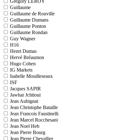
Grégory LEROY
Guillaume
Guillaume de Rouville
Guillaume Dumans
Guillaume Ponton
Guillaume Rondan
Guy Wagner
H16
Henri Dumas
Hervé Bréaumon
Hugo Cohen
IG Markets
Isabelle Mouilleseaux
ISF
Jacques SAPIR
Jawhar Jchtioui
Jean Aubignat
Jean Christophe Bataille
Jean Francois Faustinelli
Jean Marcel Rocchesani
Jean Noel Heb
Jean Pierre Bourg
Jean Pierre Chevallier