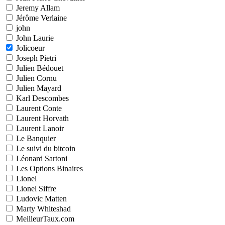
Jeremy Allam
Jérôme Verlaine
john
John Laurie
Jolicoeur
Joseph Pietri
Julien Bédouet
Julien Cornu
Julien Mayard
Karl Descombes
Laurent Conte
Laurent Horvath
Laurent Lanoir
Le Banquier
Le suivi du bitcoin
Léonard Sartoni
Les Options Binaires
Lionel
Lionel Siffre
Ludovic Matten
Marty Whiteshad
MeilleurTaux.com