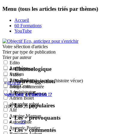
Menu (tous les articles triés par thèmes)
Accueil
60 Formations
YouTube
Votre sélection
d'articles
Trier par type de publication
Trier par auteur
Edito
Acrithène
Chronologique
Article perso
Actions
Vidéo
Actu-Brokers
Notre suggestion
Témoignage de lecteur (histoire vécue)
Jolicoeur
:
Adel Costa
Image commentée
Administrator
Par audience
Signe noir à l'horizon !?
Adrien Bolet
alexandre robot
Les + populaires
- (05 Nov 2014)
Alif
Antoine Magnan
Les + provoquants
1 - 25
Automobile
Aymeric Pontier
Les + commentés
Benjamin Aubert