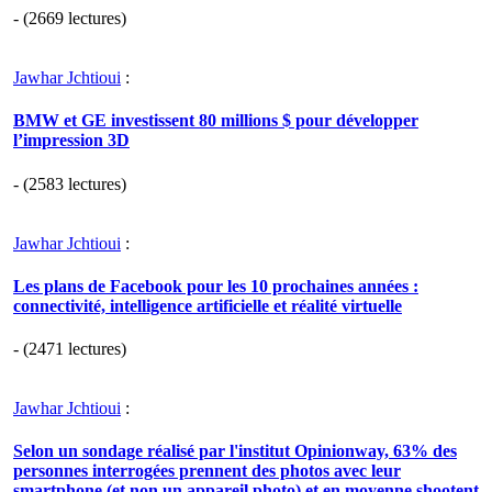
- (2669 lectures)
Jawhar Jchtioui
:
BMW et GE investissent 80 millions $ pour développer
l’impression 3D
- (2583 lectures)
Jawhar Jchtioui
:
Les plans de Facebook pour les 10 prochaines années :
connectivité, intelligence artificielle et réalité virtuelle
- (2471 lectures)
Jawhar Jchtioui
:
Selon un sondage réalisé par l'institut Opinionway, 63% des
personnes interrogées prennent des photos avec leur
smartphone (et non un appareil photo) et en moyenne shootent