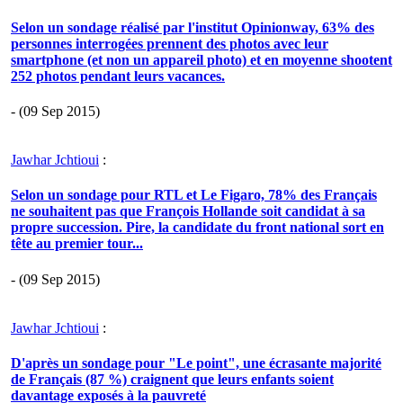
Selon un sondage réalisé par l'institut Opinionway, 63% des
personnes interrogées prennent des photos avec leur
smartphone (et non un appareil photo) et en moyenne shootent
252 photos pendant leurs vacances.
- (09 Sep 2015)
Jawhar Jchtioui
:
Selon un sondage pour RTL et Le Figaro, 78% des Français
ne souhaitent pas que François Hollande soit candidat à sa
propre succession. Pire, la candidate du front national sort en
tête au premier tour...
- (09 Sep 2015)
Jawhar Jchtioui
:
D'après un sondage pour "Le point", une écrasante majorité
de Français (87 %) craignent que leurs enfants soient
davantage exposés à la pauvreté