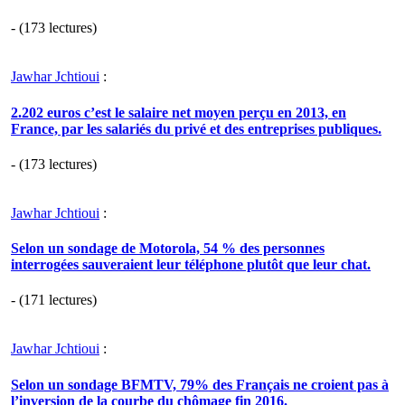
- (173 lectures)
Jawhar Jchtioui
:
2.202 euros c’est le salaire net moyen perçu en 2013, en
France, par les salariés du privé et des entreprises publiques.
- (173 lectures)
Jawhar Jchtioui
:
Selon un sondage de Motorola, 54 % des personnes
interrogées sauveraient leur téléphone plutôt que leur chat.
- (171 lectures)
Jawhar Jchtioui
:
Selon un sondage BFMTV, 79% des Français ne croient pas à
l’inversion de la courbe du chômage fin 2016.