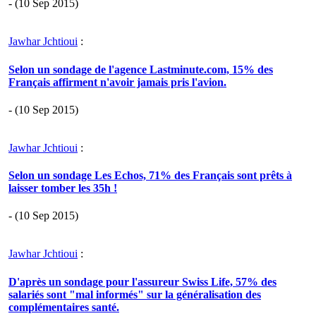
- (10 Sep 2015)
Jawhar Jchtioui
:
Selon un sondage de l'agence Lastminute.com, 15% des
Français affirment n'avoir jamais pris l'avion.
- (10 Sep 2015)
Jawhar Jchtioui
:
Selon un sondage Les Echos, 71% des Français sont prêts à
laisser tomber les 35h !
- (10 Sep 2015)
Jawhar Jchtioui
:
D'après un sondage pour l'assureur Swiss Life, 57% des
salariés sont "mal informés" sur la généralisation des
complémentaires santé.