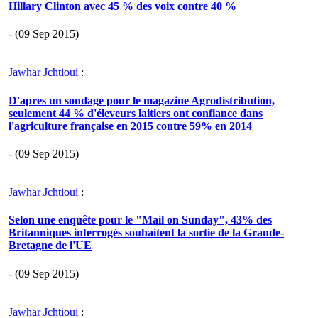
Hillary Clinton avec 45 % des voix contre 40 %
- (09 Sep 2015)
Jawhar Jchtioui
:
D'apres un sondage pour le magazine Agrodistribution,
seulement 44 % d'éleveurs laitiers ont confiance dans
l'agriculture française en 2015 contre 59% en 2014
- (09 Sep 2015)
Jawhar Jchtioui
:
Selon une enquête pour le "Mail on Sunday", 43% des
Britanniques interrogés souhaitent la sortie de la Grande-
Bretagne de l'UE
- (09 Sep 2015)
Jawhar Jchtioui
: