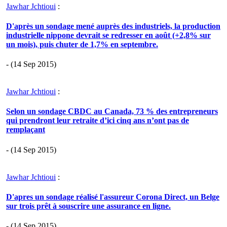
Jawhar Jchtioui
:
D'après un sondage mené auprès des industriels, la production
industrielle nippone devrait se redresser en août (+2,8% sur
un mois), puis chuter de 1,7% en septembre.
- (14 Sep 2015)
Jawhar Jchtioui
:
Selon un sondage CBDC au Canada, 73 % des entrepreneurs
qui prendront leur retraite d’ici cinq ans n’ont pas de
remplaçant
- (14 Sep 2015)
Jawhar Jchtioui
:
D'apres un sondage réalisé l'assureur Corona Direct, un Belge
sur trois prêt à souscrire une assurance en ligne.
- (14 Sep 2015)