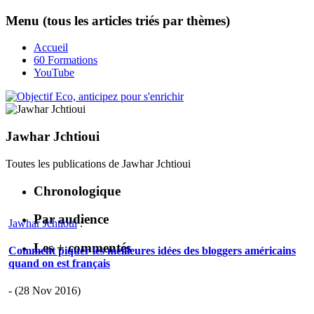
Menu (tous les articles triés par thèmes)
Accueil
60 Formations
YouTube
Jawhar Jchtioui
Toutes les publications de
Jawhar Jchtioui
Chronologique
Par audience
Jawhar Jchtioui
:
Les + commentés
Comment piquer les meilleures idées des bloggers américains
quand on est français
- (28 Nov 2016)