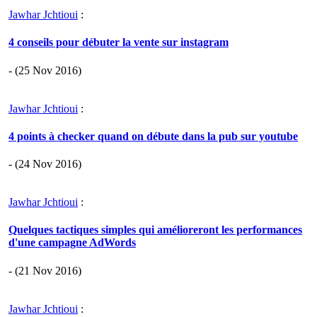
Jawhar Jchtioui
:
4 conseils pour débuter la vente sur instagram
- (25 Nov 2016)
Jawhar Jchtioui
:
4 points à checker quand on débute dans la pub sur youtube
- (24 Nov 2016)
Jawhar Jchtioui
:
Quelques tactiques simples qui amélioreront les performances
d'une campagne AdWords
- (21 Nov 2016)
Jawhar Jchtioui
: