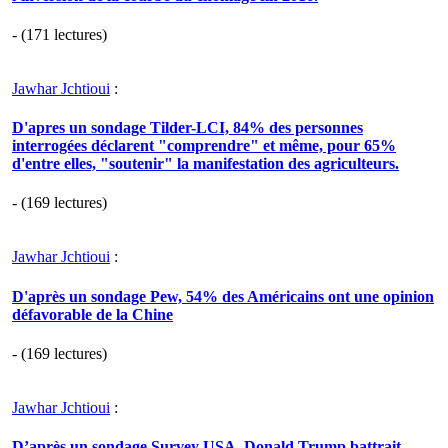
- (171 lectures)
Jawhar Jchtioui
:
D'apres un sondage Tilder-LCI, 84% des personnes
interrogées déclarent "comprendre" et même, pour 65%
d'entre elles, "soutenir" la manifestation des agriculteurs.
- (169 lectures)
Jawhar Jchtioui
:
D'après un sondage Pew, 54% des Américains ont une opinion
défavorable de la Chine
- (169 lectures)
Jawhar Jchtioui
:
D’après un sondage Survey USA, Donald Trump battrait