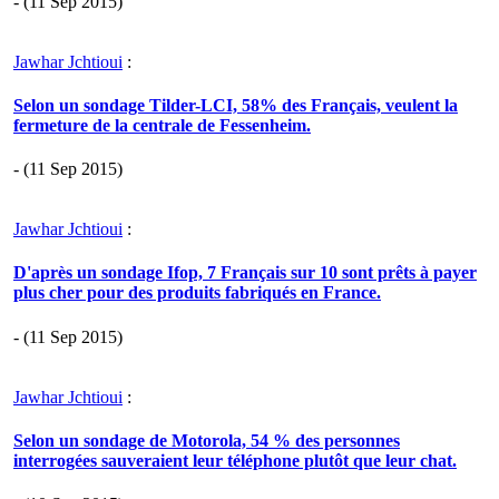
- (11 Sep 2015)
Jawhar Jchtioui
:
Selon un sondage Tilder-LCI, 58% des Français, veulent la
fermeture de la centrale de Fessenheim.
- (11 Sep 2015)
Jawhar Jchtioui
:
D'après un sondage Ifop, 7 Français sur 10 sont prêts à payer
plus cher pour des produits fabriqués en France.
- (11 Sep 2015)
Jawhar Jchtioui
:
Selon un sondage de Motorola, 54 % des personnes
interrogées sauveraient leur téléphone plutôt que leur chat.