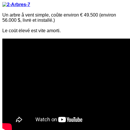
Un arbre å vent simple, coûte environ € 49.500 (environ
56.000 $, livrė et installé.)
Le coūt ėlevé est vite amorti.