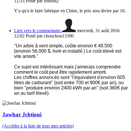
12:33
Posté par zoulou2
Y'a qu'a le faire fabrique en Chine, le prix sera divise par 10.
Lien vers le commentaire
mercredi, 31 août 2016
12:02
Posté par chouchou13390
"Un arbre å vent simple, coûte environ € 49.500
(environ 56.000 $, livrė et installé.)
Le coūt ėlevé est
vite amorti.
"
Ce sujet est intéréssant mais j'aimerais comprendre
comment le coût peut être rapidement amorti.
Les chiffres annoncés sont "
l'équivalent d'environ 605
litres de carburant" (soit entre 700 et 900€ par an), ou
bien "
produire environ 2400 kWh par an" (soit 360€ par
an au tarif élevé).
Jawhar Jchtioui
(Accéder à la liste de tous mes articles)