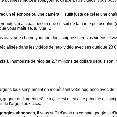
ble business plutôt insoupçonné. Grâce à vos vidéos, vous pouv
ec un téléphone ou une caméra, il suffit juste de créer une chaîn
rnautes, mais pas besoin que se soit de la haute philosophie (cer
que vous maîtrisé, lu, vue …
ous ayez une chaine youtube donc soignez bien vos vidéos et vo
spécialisée dans les vidéos de jeux vidéo avec ses quelque 23 0
is à l'humoriste de récolter 2,7 millions de dollars depuis son i
l'argent, tous simplement en monétisant votre audience avec de 
, gagner de l'argent grâce à ça c'est mieux. Le principe est simpl
 de l'argent aux clics.
 googles absences,
il vous suffit d'avoir un compte google et d