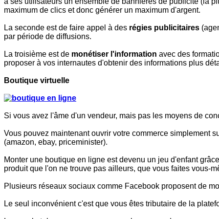
à ses utilisateurs un ensemble de bannières de publicité (la pl
maximum de clics et donc générer un maximum d'argent.
La seconde est de faire appel à des
régies publicitaires
(agen
par période de diffusions.
La troisième est de
monétiser l'information
avec des formatio
proposer à vos internautes d'obtenir des informations plus dét
Boutique virtuelle
Si vous avez l'âme d'un vendeur, mais pas les moyens de concrét
Vous pouvez maintenant ouvrir votre commerce simplement sur 
(amazon, ebay, priceminister).
Monter une boutique en ligne est devenu un jeu d'enfant grâce 
produit que l'on ne trouve pas ailleurs, que vous faites vous-m
Plusieurs réseaux sociaux comme Facebook proposent de monter v
Le seul inconvénient c'est que vous êtes tributaire de la plate