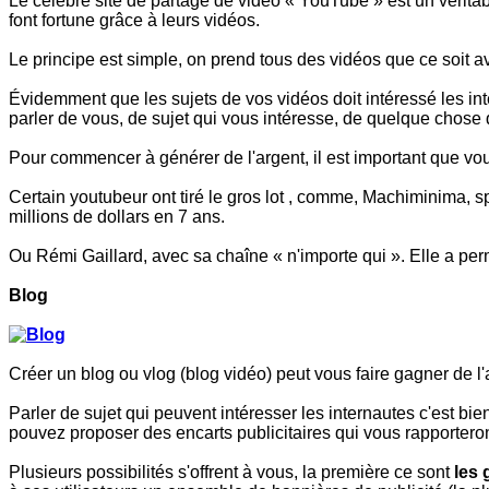
Le célèbre site de partage de vidéo « YouTube » est un vérita
font fortune grâce à leurs vidéos.
Le principe est simple, on prend tous des vidéos que ce soit av
Évidemment que les sujets de vos vidéos doit intéressé les inte
parler de vous, de sujet qui vous intéresse, de quelque chose 
Pour commencer à générer de l'argent, il est important que v
Certain youtubeur ont tiré le gros lot , comme, Machiminima, 
millions de dollars en 7 ans.
Ou Rémi Gaillard, avec sa chaîne « n'importe qui ». Elle a perm
Blog
Créer un blog ou vlog (blog vidéo) peut vous faire gagner de 
Parler de sujet qui peuvent intéresser les internautes c'est bien
pouvez proposer des encarts publicitaires qui vous rapporteront
Plusieurs possibilités s'offrent à vous, la première ce sont
les