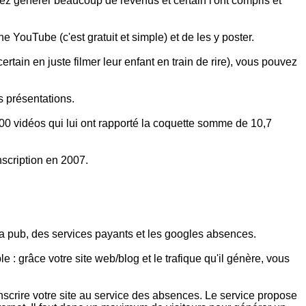
ez générer beaucoup de revenus et certain l'ont compris et
e YouTube (c'est gratuit et simple) et de les y poster.
tain en juste filmer leur enfant en train de rire), vous pouvez
s présentations.
00 vidéos qui lui ont rapporté la coquette somme de 10,7
nscription en 2007.
la pub, des services payants et les googles absences.
e : grâce votre site web/blog et le trafique qu'il génère, vous
'inscrire votre site au service des absences. Le service propose