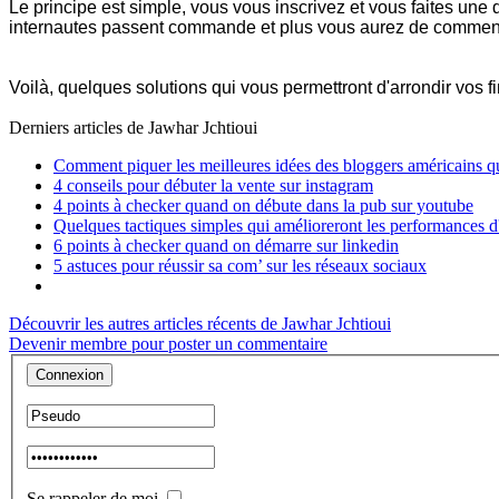
Le principe est simple, vous vous inscrivez et vous faites un
internautes passent commande et plus vous aurez de commentaire
Voilà, quelques solutions qui vous permettront d'arrondir vos fi
Derniers articles de
Jawhar Jchtioui
Comment piquer les meilleures idées des bloggers américains qu
4 conseils pour débuter la vente sur instagram
4 points à checker quand on débute dans la pub sur youtube
Quelques tactiques simples qui amélioreront les performance
6 points à checker quand on démarre sur linkedin
5 astuces pour réussir sa com’ sur les réseaux sociaux
Découvrir les autres articles récents de Jawhar Jchtioui
Devenir membre pour poster un commentaire
Se rappeler de moi