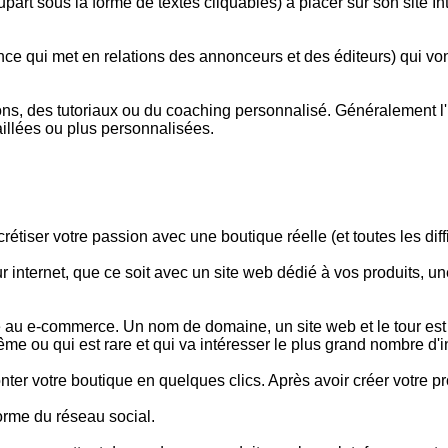
upart sous la forme de textes cliquables) à placer sur son site I
ce qui met en relations des annonceurs et des éditeurs) qui vo
ns, des tutoriaux ou du coaching personnalisé. Généralement l'i
aillées ou plus personnalisées.
iser votre passion avec une boutique réelle (et toutes les diffi
internet, que ce soit avec un site web dédié à vos produits, u
au e-commerce. Un nom de domaine, un site web et le tour est jou
ême ou qui est rare et qui va intéresser le plus grand nombre d'i
otre boutique en quelques clics. Après avoir créer votre profil,
forme du réseau social.