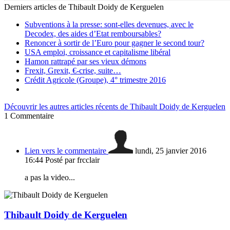
Derniers articles de
Thibault Doidy de Kerguelen
Subventions à la presse: sont-elles devenues, avec le
Decodex, des aides d’Etat remboursables?
Renoncer à sortir de l’Euro pour gagner le second tour?
USA emploi, croissance et capitalisme libéral
Hamon rattrapé par ses vieux démons
Frexit, Grexit, €-crise, suite…
Crédit Agricole (Groupe), 4° trimestre 2016
Découvrir les autres articles récents de Thibault Doidy de Kerguelen
1
Commentaire
Lien vers le commentaire
lundi, 25 janvier 2016
16:44
Posté par frcclair
a pas la video...
Thibault Doidy de Kerguelen