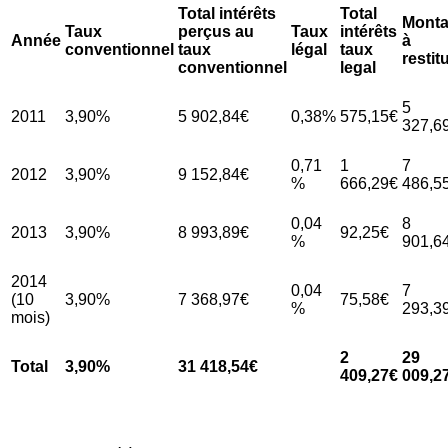
Total intérêts
Total
Monta
Taux
perçus au
Taux
intérêts
Année
à
conventionnel
taux
légal
taux
restit
conventionnel
legal
5
2011
3,90%
5 902,84€
0,38%
575,15€
327,6
0,71
1
7
2012
3,90%
9 152,84€
%
666,29€
486,5
0,04
8
2013
3,90%
8 993,89€
92,25€
%
901,6
2014
0,04
7
(10
3,90%
7 368,97€
75,58€
%
293,3
mois)
2
29
Total
3,90%
31 418,54€
409,27€
009,2