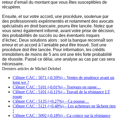
retour d’email du montant que vous êtes susceptibles de
récupérer.
Ensuite, et sur votre accord, une procédure, soutenue par
des professionnels expérimentés et notamment des avocats
spécialisés en droit bancaire, pourra être lancée. Notez que
vous serez également informé, avant votre prise de décision,
des probabilités de succès ou des éventuels risques
d’échec. Deux solutions alors : soit la banque reconnaît son
erreur et un accord à l’amiable peut être trouvé. Soit une
procédure doit être lancée. Pour information, les crédits
immobiliers de moins de 5 ans ont une très forte probabilité
de réussite. Passé ce délai, une analyse au cas par cas sera
nécessaire.
Derniers articles de
Michel Delobel
Clôture CAC : 5071 (-0.59%) – Ventes de prudence avant un
long we ?
Clôture CAC : 5101 (-0.01%) – Toujours en range…
Clôture CAC : 5101 (-0.11%) – Travail de la résistance LT
rouge
Clôture CAC : 5135 (+0.27%) – Ça pousse…
Clôture CAC : 5121 (+0.48%) – Les acheteurs ne lâchent rien
!
Clôture CAC : 5092 (-0.18%) – Ça coince sur la résistance