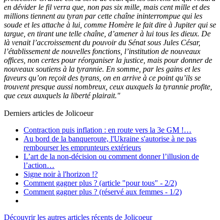
en dévider le fil verra que, non pas six mille, mais cent mille et des
millions tiennent au tyran par cette chaîne ininterrompue qui les
soude et les attache à lui, comme Homère le fait dire à Jupiter qui se
targue, en tirant une telle chaîne, d’amener à lui tous les dieux. De
là venait l’accroissement du pouvoir du Sénat sous Jules César,
l’établissement de nouvelles fonctions, l’institution de nouveaux
offices, non certes pour réorganiser la justice, mais pour donner de
nouveaux soutiens à la tyrannie. En somme, par les gains et les
faveurs qu’on reçoit des tyrans, on en arrive à ce point qu’ils se
trouvent presque aussi nombreux, ceux auxquels la tyrannie profite,
que ceux auxquels la liberté plairait."
Derniers articles de
Jolicoeur
Contraction puis inflation : en route vers la 3e GM !…
Au bord de la banqueroute, l'Ukraine s'autorise à ne pas
rembourser les emprunteurs extérieurs
L’art de la non-décision ou comment donner l’illusion de
l’action…
Signe noir à l'horizon !?
Comment gagner plus ? (article "pour tous" - 2/2)
Comment gagner plus ? (réservé aux femmes - 1/2)
Découvrir les autres articles récents de Jolicoeur