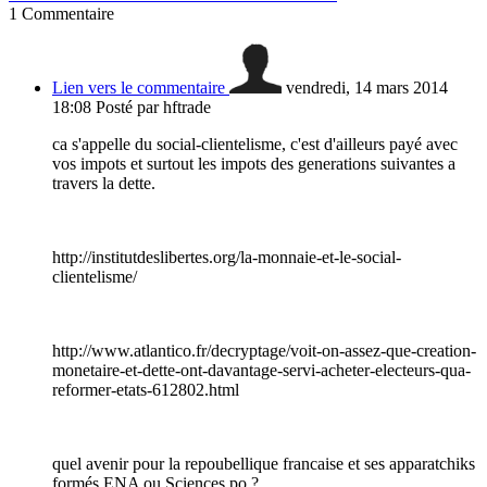
1
Commentaire
Lien vers le commentaire
vendredi, 14 mars 2014
18:08
Posté par hftrade
ca s'appelle du social-clientelisme, c'est d'ailleurs payé avec
vos impots et surtout les impots des generations suivantes a
travers la dette.
http://institutdeslibertes.org/la-monnaie-et-le-social-
clientelisme/
http://www.atlantico.fr/decryptage/voit-on-assez-que-creation-
monetaire-et-dette-ont-davantage-servi-acheter-electeurs-qua-
reformer-etats-612802.html
quel avenir pour la repoubellique francaise et ses apparatchiks
formés ENA ou Sciences po ?