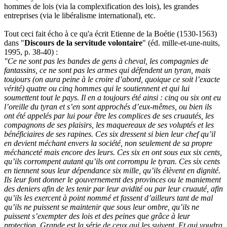
hommes de lois (via la complexification des lois), les grandes
entreprises (via le libéralisme international), etc.
Tout ceci fait écho à ce qu'a écrit Etienne de la Boétie (1530-1563)
dans "
Discours de la servitude volontaire
" (éd. mille-et-une-nuits,
1995, p. 38-40) :
"Ce ne sont pas les bandes de gens à cheval, les compagnies de
fantassins, ce ne sont pas les armes qui défendent un tyran, mais
toujours (on aura peine à le croire d’abord, quoique ce soit l’exacte
vérité) quatre ou cinq hommes qui le soutiennent et qui lui
soumettent tout le pays. Il en a toujours été ainsi : cinq ou six ont eu
l’oreille du tyran et s’en sont approchés d’eux-mêmes, ou bien ils
ont été appelés par lui pour être les complices de ses cruautés, les
compagnons de ses plaisirs, les maquereaux de ses voluptés et les
bénéficiaires de ses rapines. Ces six dressent si bien leur chef qu’il
en devient méchant envers la société, non seulement de sa propre
méchanceté mais encore des leurs. Ces six en ont sous eux six cents,
qu’ils corrompent autant qu’ils ont corrompu le tyran. Ces six cents
en tiennent sous leur dépendance six mille, qu’ils élèvent en dignité.
Ils leur font donner le gouvernement des provinces ou le maniement
des deniers afin de les tenir par leur avidité ou par leur cruauté, afin
qu’ils les exercent à point nommé et fassent d’ailleurs tant de mal
qu’ils ne puissent se maintenir que sous leur ombre, qu’ils ne
puissent s’exempter des lois et des peines que grâce à leur
protection. Grande est la série de ceux qui les suivent. Et qui voudra