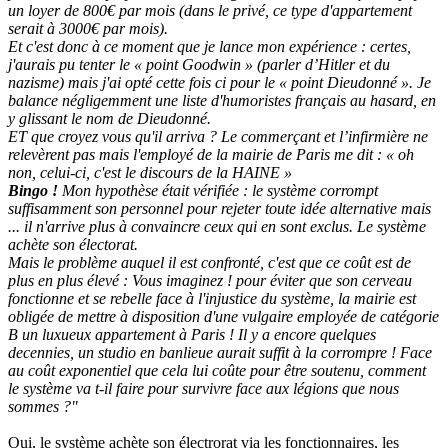
un loyer de 800€ par mois (dans le privé, ce type d'appartement
serait à 3000€ par mois).
Et c'est donc à ce moment que je lance mon expérience : certes,
j'aurais pu tenter le « point Goodwin » (parler d’Hitler et du
nazisme) mais j'ai opté cette fois ci pour le « point Dieudonné ». Je
balance négligemment une liste d'humoristes français au hasard, en
y glissant le nom de Dieudonné.
ET que croyez vous qu'il arriva ? Le commerçant et l’infirmière ne
relevèrent pas mais l'employé de la mairie de Paris me dit : « oh
non, celui-ci, c'est le discours de la HAINE »
Bingo !
Mon hypothèse était vérifiée : le système corrompt
suffisamment son personnel pour rejeter toute idée alternative mais
... il n'arrive plus à convaincre ceux qui en sont exclus. Le système
achète son électorat.
Mais le problème auquel il est confronté, c'est que ce coût est de
plus en plus élevé : Vous imaginez ! pour éviter que son cerveau
fonctionne et se rebelle face à l'injustice du système, la mairie est
obligée de mettre à disposition d'une vulgaire employée de catégorie
B un luxueux appartement à Paris ! Il y a encore quelques
decennies, un studio en banlieue aurait suffit à la corrompre ! Face
au coût exponentiel que cela lui coûte pour être soutenu, comment
le système va t-il faire pour survivre face aux légions que nous
sommes ?"
Oui, le système achète son électrorat via les fonctionnaires, les