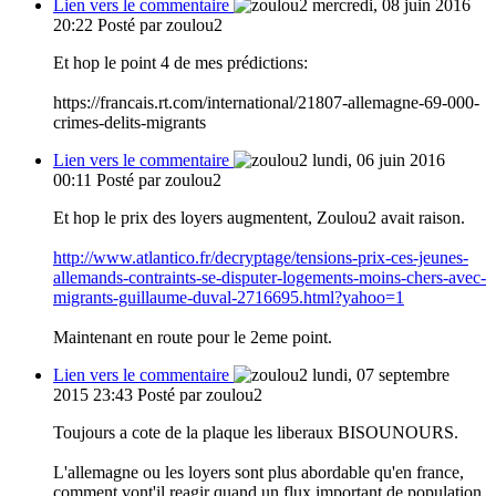
Lien vers le commentaire
mercredi, 08 juin 2016
20:22
Posté par zoulou2
Et hop le point 4 de mes prédictions:
https://francais.rt.com/international/21807-allemagne-69-000-
crimes-delits-migrants
Lien vers le commentaire
lundi, 06 juin 2016
00:11
Posté par zoulou2
Et hop le prix des loyers augmentent, Zoulou2 avait raison.
http://www.atlantico.fr/decryptage/tensions-prix-ces-jeunes-
allemands-contraints-se-disputer-logements-moins-chers-avec-
migrants-guillaume-duval-2716695.html?yahoo=1
Maintenant en route pour le 2eme point.
Lien vers le commentaire
lundi, 07 septembre
2015 23:43
Posté par zoulou2
Toujours a cote de la plaque les liberaux BISOUNOURS.
L'allemagne ou les loyers sont plus abordable qu'en france,
comment vont'il reagir quand un flux important de population