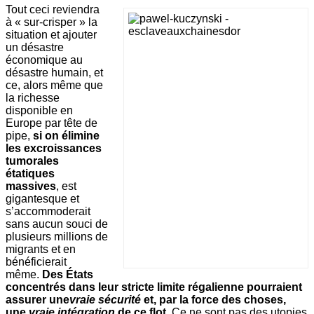
Tout ceci reviendra
à « sur-crisper » la
situation et ajouter
un désastre
économique au
désastre humain, et
ce, alors même que
la richesse
disponible en
Europe par tête de
pipe,
si on élimine
les excroissances
tumorales
étatiques
massives
, est
gigantesque et
s’accommoderait
sans aucun souci de
plusieurs millions de
migrants et en
bénéficierait
même.
Des États
concentrés dans leur stricte limite régalienne pourraient
assurer une
vraie sécurité
et, par la force des choses,
une
vraie intégration
de ce flot
. Ce ne sont pas des utopies