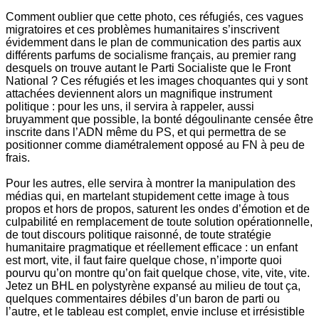
Comment oublier que cette photo, ces réfugiés, ces vagues
migratoires et ces problèmes humanitaires s’inscrivent
évidemment dans le plan de communication des partis aux
différents parfums de socialisme français, au premier rang
desquels on trouve autant le Parti Socialiste que le Front
National ? Ces réfugiés et les images choquantes qui y sont
attachées deviennent alors un magnifique instrument
politique : pour les uns, il servira à rappeler, aussi
bruyamment que possible, la bonté dégoulinante censée être
inscrite dans l’ADN même du PS, et qui permettra de se
positionner comme diamétralement opposé au FN à peu de
frais.
Pour les autres, elle servira à montrer la manipulation des
médias qui, en martelant stupidement cette image à tous
propos et hors de propos, saturent les ondes d’émotion et de
culpabilité en remplacement de toute solution opérationnelle,
de tout discours politique raisonné, de toute stratégie
humanitaire pragmatique et réellement efficace : un enfant
est mort, vite, il faut faire quelque chose, n’importe quoi
pourvu qu’on montre qu’on fait quelque chose, vite, vite, vite.
Jetez un BHL en polystyrène expansé au milieu de tout ça,
quelques commentaires débiles d’un baron de parti ou
l’autre, et le tableau est complet, envie incluse et irrésistible