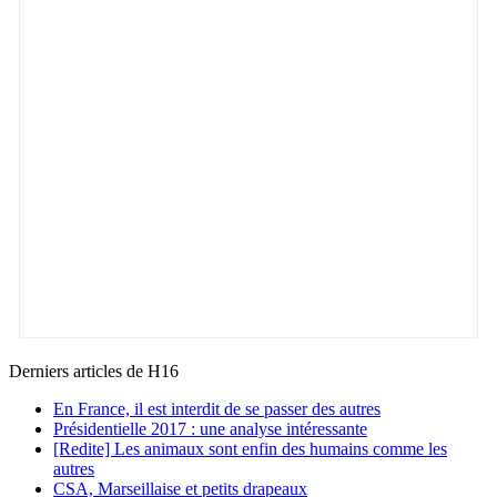
Derniers articles de
H16
En France, il est interdit de se passer des autres
Présidentielle 2017 : une analyse intéressante
[Redite] Les animaux sont enfin des humains comme les
autres
CSA, Marseillaise et petits drapeaux