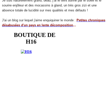
Je suis naturellement grand, beau, j’ai le teint buriné par le soleil et le
sourire enjôleur et des mocassins à gland, un très gros zizi et une
absence totale de lucidité sur mes qualités et mes défauts !
J'ai un blog sur lequel j'aime enquiquiner le monde :
Petites chroniques
désabusées d'un pays en lente décomposition
...
BOUTIQUE DE
H16