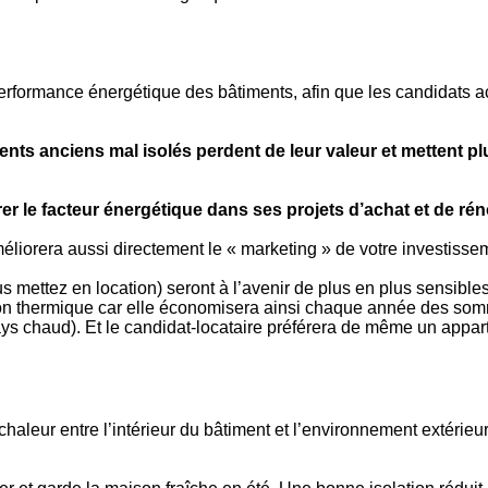
 performance énergétique des bâtiments, afin que les candidats
ts anciens mal isolés perdent de leur valeur et mettent plu
grer le facteur énergétique dans ses projets d’achat et de ré
iorera aussi directement le « marketing » de votre investisseme
ous mettez en location) seront à l’avenir de plus en plus sensi
tion thermique car elle économisera ainsi chaque année des so
 pays chaud). Et le candidat-locataire préférera de même un app
aleur entre l’intérieur du bâtiment et l’environnement extérieur