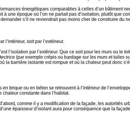
performances énergétiques comparables à celles d’un bâtiment neuf
struit à une époque où l’on ne parlait pas d’isolation, plutôt que c
e demander s’il ne reviendrait pas moins cher de construire du n
l’intérieur, soit par l’extérieur.
 c’est l’isolation par l’extérieur. Que ce soit pour les murs ou le 
trice (par exemple crépis ou bardage sur les murs et tuiles sur le
ù la barrière isolante est rompue et où la chaleur peut donc s’éc
s en brique ou en béton se retrouvent à l’intérieur de l’enveloppe
e chaleur constante dans l’habitat.
ut d’abord, comme il y a modification de la façade, les autorités
 d’une épaisseur d’isolant aura pour conséquence que la façade e