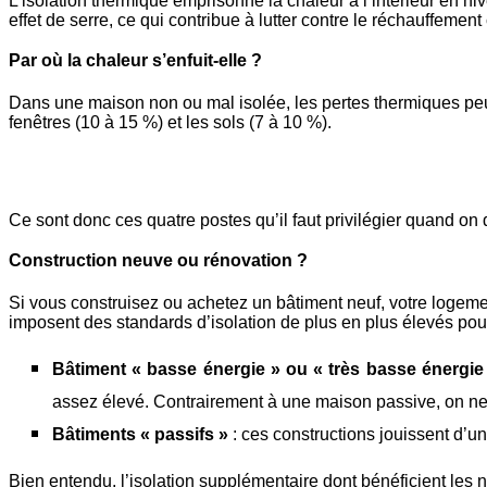
L’isolation thermique emprisonne la chaleur à l’intérieur en h
effet de serre, ce qui contribue à lutter contre le réchauffement
Par où la chaleur s’enfuit-elle ?
Dans une maison non ou mal isolée, les pertes thermiques peuv
fenêtres (10 à 15 %) et les sols (7 à 10 %).
Ce sont donc ces quatre postes qu’il faut privilégier quand on
Construction neuve ou rénovation ?
Si vous construisez ou achetez un bâtiment neuf, votre logemen
imposent des standards d’isolation de plus en plus élevés pour
Bâtiment « basse énergie » ou « très basse énergie
assez élevé. Contrairement à une maison passive, on ne 
Bâtiments « passifs »
: ces constructions jouissent d’u
Bien entendu, l’isolation supplémentaire dont bénéficient les n