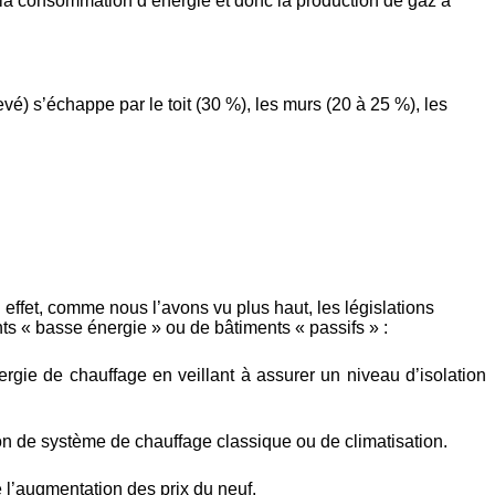
it la consommation d’énergie et donc la production de gaz à
é) s’échappe par le toit (30 %), les murs (20 à 25 %), les
effet, comme nous l’avons vu plus haut, les législations
ts « basse énergie » ou de bâtiments « passifs » :
gie de chauffage en veillant à assurer un niveau d’isolation
ion de système de chauffage classique ou de climatisation.
e l’augmentation des prix du neuf.