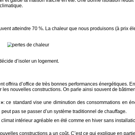
iver et garde la maison fraîche en été. Une bonne isolation rédu
 climatique.
ent atteindre 70 %. La chaleur que nous produisons (à prix élev
 décide d’isoler un logement.
t offrira d’office de très bonnes performances énergétiques. En 
 les nouvelles constructions. On parle ainsi souvent de bâtimen
 »
: ce standard vise une diminution des consommations en éner
peut pas se passer d’un système traditionnel de chauffage.
n climat intérieur agréable en été comme en hiver sans installat
ouvelles constructions a un coût. C’est ce qui explique en parti