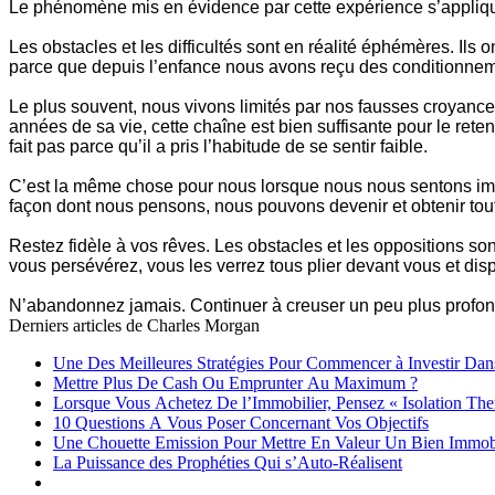
Le phénomène mis en évidence par cette expérience s’applique
Les obstacles et les difficultés sont en réalité éphémères. Il
parce que depuis l’enfance nous avons reçu des conditionnements 
Le plus souvent, nous vivons limités par nos fausses croyance
années de sa vie, cette chaîne est bien suffisante pour le retenir
fait pas parce qu’il a pris l’habitude de se sentir faible.
C’est la même chose pour nous lorsque nous nous sentons impui
façon dont nous pensons, nous pouvons devenir et obtenir tou
Restez fidèle à vos rêves. Les obstacles et les oppositions so
vous persévérez, vous les verrez tous plier devant vous et disp
N’abandonnez jamais. Continuer à creuser un peu plus profond
Derniers articles de
Charles Morgan
Une Des Meilleures Stratégies Pour Commencer à Investir Dan
Mettre Plus De Cash Ou Emprunter Au Maximum ?
Lorsque Vous Achetez De l’Immobilier, Pensez « Isolation Th
10 Questions A Vous Poser Concernant Vos Objectifs
Une Chouette Emission Pour Mettre En Valeur Un Bien Immobi
La Puissance des Prophéties Qui s’Auto-Réalisent