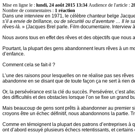
Mise en ligne le :
lundi, 24 août 2015 13:34
Audience de l'article :
2
Nombre de commentaires :
1 réaction
Dans une interview en 1971, le célèbre chanteur belge Jacques
s’il a envie de brillance, ou de sécurité ou d’aventure … Il le sa
rêves-là.
» (Jacques Brel parle. Film documentaire. Interview
Nous avons tous en effet des rêves et des objectifs que nous ai
Pourtant, la plupart des gens abandonnent leurs rêves à un mome
d’enfance.
Comment cela se fait-il ?
L’une des raisons pour lesquelles on ne réalise pas ses rêves 
abandonne en se disant que de toute façon ça ne sert à rien de
Or, la persévérance est la clé du succès. Persévérer, c’est allez
des difficultés et des obstacles lorsque l’on se fixe un grand bu
Mais beaucoup de gens sont prêts à abandonner au premier si
croyons être un échec définitif, nous abandonnons la partie. Trè
Comme en témoignent la plupart des patrons d’entreprises à qu
ont d’abord essuyé plusieurs échecs retentissants, et certains on