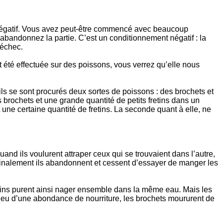
t négatif. Vous avez peut-être commencé avec beaucoup
abandonnez la partie. C’est un conditionnement négatif : la
’échec.
t été effectuée sur des poissons, vous verrez qu’elle nous
ils se sont procurés deux sortes de poissons : des brochets et
 brochets et une grande quantité de petits fretins dans un
 une certaine quantité de fretins. La seconde quant à elle, ne
and ils voulurent attraper ceux qui se trouvaient dans l’autre,
ue finalement ils abandonnent et cessent d’essayer de manger les
fretins purent ainsi nager ensemble dans la même eau. Mais les
 milieu d’une abondance de nourriture, les brochets moururent de