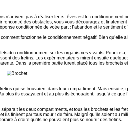
ns n’arrivent pas à réaliser leurs rêves est le conditionnemen
ir rencontré des obstacles, vous vous découragez et finalement 
e réponse conditionnée de votre part : l’abandon et le sentiment d
 comment fonctionne le conditionnement négatif. Bien qu’elle ai
ffets du conditionnement sur les organismes vivants. Pour cela, 
issent des fretins. Les expérimentateurs mirent ensuite quelques
parente. Dans la première partie furent placé tous les brochets et
etins qui se trouvaient dans leur compartiment. Mais ensuite, qu
. Au plus ils essayaient et au plus ils échouaient, jusqu’à ce q
ui séparait les deux compartiments, et tous les brochets et les 
, et ils finirent par tous mourir de faim. Malgré qu’ils soient au
raire à croire qu’ils ne pouvaient plus se nourrir des fretins.