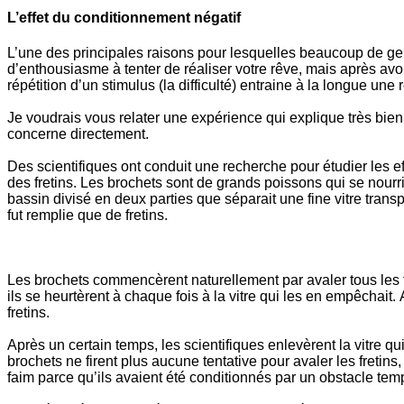
L’effet du conditionnement négatif
L’une des principales raisons pour lesquelles beaucoup de ge
d’enthousiasme à tenter de réaliser votre rêve, mais après avo
répétition d’un stimulus (la difficulté) entraine à la longue un
Je voudrais vous relater une expérience qui explique très bien
concerne directement.
Des scientifiques ont conduit une recherche pour étudier les e
des fretins. Les brochets sont de grands poissons qui se nourr
bassin divisé en deux parties que séparait une fine vitre trans
fut remplie que de fretins.
Les brochets commencèrent naturellement par avaler tous les fr
ils se heurtèrent à chaque fois à la vitre qui les en empêchait
fretins.
Après un certain temps, les scientifiques enlevèrent la vitre q
brochets ne firent plus aucune tentative pour avaler les fretins
faim parce qu’ils avaient été conditionnés par un obstacle tempo