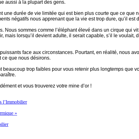
 aussi à la plupart des gens.
s ont une durée de vie limitée qui est bien plus courte que ce 
négatifs nous apprenant que la vie est trop dure, qu’il est diffic
s. Nous sommes comme l’éléphant élevé dans un cirque qui vit a
, mais lorsqu’il devient adulte, il serait capable, s’il le voulait
ssants face aux circonstances. Pourtant, en réalité, nous avons
t ce que nous désirons.
nt beaucoup trop faibles pour vous retenir plus longtemps que v
araître.
ément et vous trouverez votre mine d’or !
s l’Immobilier
ermique »
lier