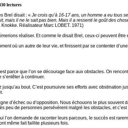
830 lectures
 Brel disait : «
Je crois qu’à 16-17 ans, un homme a eu tous ses r
it, mais il ne le sait pas bien. Mais il a ressenti le goût des chos
 à Knokke. Réalisateur Marc LOBET. 1971)
merions réaliser. Et comme le disait Brel, ceux-ci peuvent être 
nt où un autre de leur vie, et finissent par se contenter d’une 
est parce que l’on se décourage face aux obstacles. On rencontr
 s’entêter à continuer.
 jusqu’au bout. C’est poursuivre ses efforts avec obstination jusqu
t.
gne d’échec ou d’opposition. Nous échouons le plus souvent d
s peu de personnes persévèrent malgré les obstacles, et c’est cet
i l’on demande de raconter leurs parcours, le succès est rarem
t même fait faillite plusieurs fois.