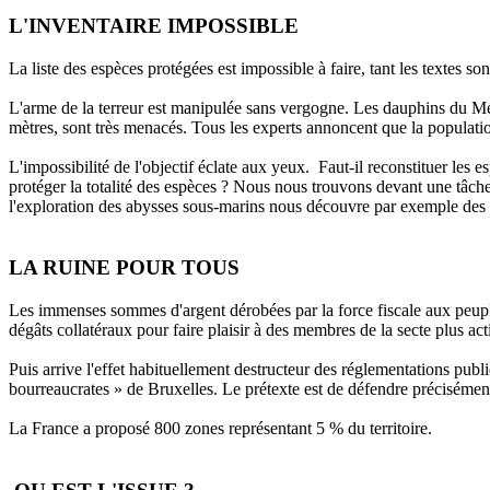
L'INVENTAIRE IMPOSSIBLE
La liste des espèces protégées est impossible à faire, tant les textes s
L'arme de la terreur est manipulée sans vergogne. Les dauphins du Mé
mètres, sont très menacés. Tous les experts annoncent que la populati
L'impossibilité de l'objectif éclate aux yeux. Faut-il reconstituer les e
protéger la totalité des espèces ? Nous nous trouvons devant une tâche 
l'exploration des abysses sous-marins nous découvre par exemple des h
LA RUINE POUR TOUS
Les immenses sommes d'argent dérobées par la force fiscale aux peupl
dégâts collatéraux pour faire plaisir à des membres de la secte plus ac
Puis arrive l'effet habituellement destructeur des réglementations pub
bourreaucrates » de Bruxelles. Le prétexte est de défendre précisément
La France a proposé 800 zones représentant 5 % du territoire.