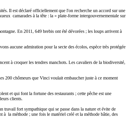
tés. Il est déclaré officiellement que l'on recherche un accord sur une
xueux camarades à la tête : la « plate-forme intergouvernementale sur
montagne. En 2011, 649 brebis ont été dévorées ; les loups arrivent à
avons aucune admiration pour la secte des écolos, espèce très protégée
cent à croquer les tendres manchots. Les cavaliers de la biodiversité,
ur les 200 chômeurs que Vinci voulait embaucher juste à ce moment
ent et qui font la fortune des restaurants ; cette pêche est une
eurs clients.
n travail fort sympathique qui se passe dans la nature et évite de
t à la méthode ; une fois le matériel créé et la méthode bâtie, des