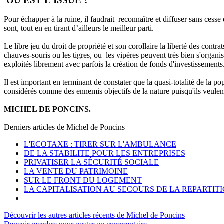
OU EST L'ISSUE ?
Pour échapper à la ruine, il faudrait reconnaître et diffuser sans cesse
sont, tout en en tirant d’ailleurs le meilleur parti.
Le libre jeu du droit de propriété et son corollaire la liberté des cont
chauves-souris ou les tigres, ou les vipères peuvent très bien s'organ
exploités librement avec parfois la création de fonds d'investissements
Il est important en terminant de constater que la quasi-totalité de la pop
considérés comme des ennemis objectifs de la nature puisqu'ils veulent
MICHEL DE PONCINS.
Derniers articles de
Michel de Poncins
L'ECOTAXE : TIRER SUR L'AMBULANCE
DE LA STABILITE POUR LES ENTREPRISES
PRIVATISER LA SÉCURITÉ SOCIALE
LA VENTE DU PATRIMOINE
SUR LE FRONT DU LOGEMENT
LA CAPITALISATION AU SECOURS DE LA REPARTIT
Découvrir les autres articles récents de Michel de Poncins