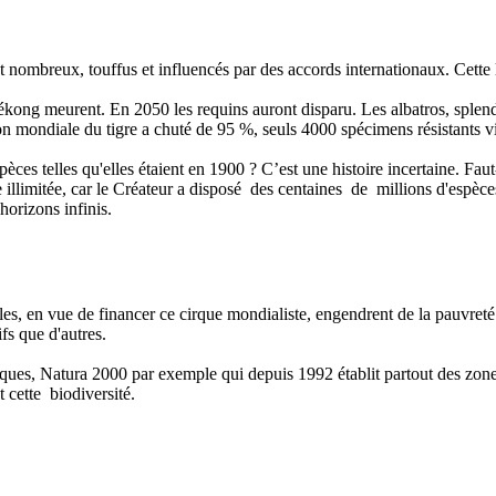
ont nombreux, touffus et influencés par des accords internationaux. Cette
kong meurent. En 2050 les requins auront disparu. Les albatros, splend
on mondiale du tigre a chuté de 95 %, seuls 4000 spécimens résistants v
spèces telles qu'elles étaient en 1900 ? C’est une histoire incertaine. Faut
illimitée, car le Créateur a disposé des centaines de millions d'espèces
orizons infinis.
es, en vue de financer ce cirque mondialiste, engendrent de la pauvret
tifs que d'autres.
liques, Natura 2000 par exemple qui depuis 1992 établit partout des zones
 cette biodiversité.