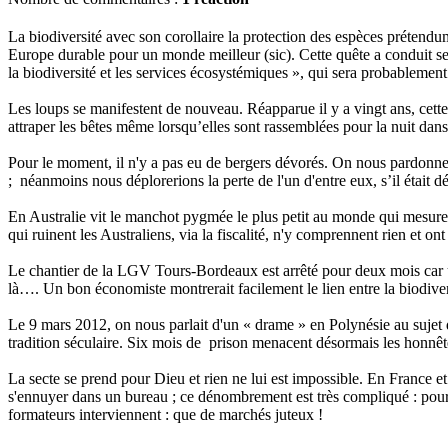
La biodiversité avec son corollaire la protection des espèces prétendu
Europe durable pour un monde meilleur (sic). Cette quête a conduit se
la biodiversité et les services écosystémiques », qui sera probab
Les loups se manifestent de nouveau. Réapparue il y a vingt ans, cette 
attraper les bêtes même lorsqu’elles sont rassemblées pour la nuit dans
Pour le moment, il n'y a pas eu de bergers dévorés. On nous pardonnera
; néanmoins nous déplorerions la perte de l'un d'entre eux, s’il était d
En Australie vit le manchot pygmée le plus petit au monde qui mesure 2
qui ruinent les Australiens, via la fiscalité, n'y comprennent rien et ont
Le chantier de la LGV Tours-Bordeaux est arrêté pour deux mois car u
là…. Un bon économiste montrerait facilement le lien entre la biodiver
Le 9 mars 2012, on nous parlait d'un « drame » en Polynésie au sujet des
tradition séculaire. Six mois de prison menacent désormais les honnêtes
La secte se prend pour Dieu et rien ne lui est impossible. En France et
s'ennuyer dans un bureau ; ce dénombrement est très compliqué : pour co
formateurs interviennent : que de marchés juteux !