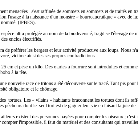
ment menacées s'est raffinée de sommets en sommets et de traités en trai
lon l'usage à la naissance d'un monstre « bourreaucratique » avec de lu
lement nommé (IPBES).
espèce ultra protégée au nom de la biodiversité, fragilise l'élevage de 
 des enclos électrifiés.
 de préférer les bergers et leur activité productive aux loups. Nous n'
évoré, victime ainsi des ses propres contradictions.
5 cm et pèse un kilo. Des otaries à fourrure sont introduites et commen
 bobo à la tête.
ne nouvelle race de tritons a été découverte sur le tracé. Tant pis po
sité obligatoire et le chômage.
 tortues. Les « vilains » habitants braconnent les tortues dont ils raffol
 pêcheurs dont le seul tort est de gagner leur vie en faisant la joie de l
 ailleurs existent des personnes payées pour compter les oiseaux ; c'est u
mpter l'impossible, il faut du matériel et des consultants qui travaillen