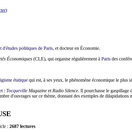
ter
)
ut d'études politiques de Paris
, et docteur en Économie.
ertés Économiques
(CLE), qui organise régulièrement à
Paris
des confére
rigisme
étatique
qui est, à ses yeux, le phénomène économique le plus si
et
:
Tocqueville
Magazine
et
Radio Silence
. Il pourchasse le gaspillage 
n nombre d'ouvrages sur ce thème, donnant des exemples de dilapidations 
USE
icle :
2687 lectures