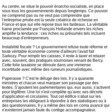
Au centre, se situe le pouvoir énarcho-socialiste, en place
sous tous les gouvernements depuis longtemps. Ce pouvoir
ne comprend pas ou ne veut pas comprendre que
l'entreprise privée est la seule créatrice de richesse en
France et que sur elle repose tous les fardeaux. La véritable
haine proclamée par François Hollande envers les riches
amplifie la tendance : ces riches ou présumés tels incluent
beaucoup d'entrepreneurs.
Instabilité fiscale ? Le gouvernement refuse toute réforme et
toute véritable économie comme d'ailleurs l'avait fait
Sarkozy. Pour remplir les caisses, il reste à taxer et retaxer
avec, souvent, des pratiques sournoises venant de Bercy.
Cette folie taxatoire se déroule dans une immense
incertitude avec même des rumeurs journalistiques.
Paperasse ? C'est le déluge des lois. Il y a quarante
ministres et chacun veut marquer son passage par des
textes. S'ajoutent les parlementaires qui, eux aussi, s'activent
pour légiférer. Une loi n'est complète qu'avec ses décrets
d'application et circulaires. Tout cet édifice s'abat sur les
entreprises les obligeant à répondre à des statistiques ou à
des questionnaires. Il y a même des lois en coma avancé qui
n'existeront jamais faute du cortège accompagnateur.