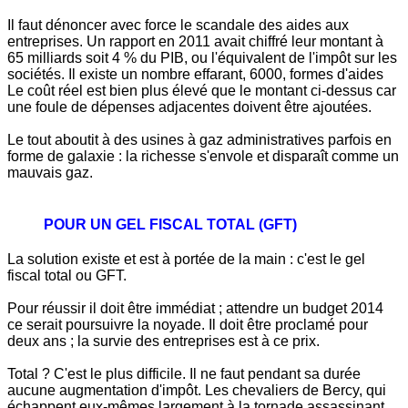
Il faut dénoncer avec force le scandale des aides aux
entreprises. Un rapport en 2011 avait chiffré leur montant à
65 milliards soit 4 % du PIB, ou l'équivalent de l'impôt sur les
sociétés. Il existe un nombre effarant, 6000, formes d'aides
Le coût réel est bien plus élevé que le montant ci-dessus car
une foule de dépenses adjacentes doivent être ajoutées.
Le tout aboutit à des usines à gaz administratives parfois en
forme de galaxie : la richesse s'envole et disparaît comme un
mauvais gaz.
POUR UN GEL FISCAL TOTAL (GFT)
La solution existe et est à portée de la main : c'est le gel
fiscal total ou GFT.
Pour réussir il doit être immédiat ; attendre un budget 2014
ce serait poursuivre la noyade. Il doit être proclamé pour
deux ans ; la survie des entreprises est à ce prix.
Total ? C'est le plus difficile. Il ne faut pendant sa durée
aucune augmentation d'impôt. Les chevaliers de Bercy, qui
échappent eux-mêmes largement à la tornade assassinant