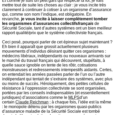
Et comme je suis un petit gars qui respecte la loi, je vais
mettre tout de suite les choses au clair : je vous incite très
clairement à continuer à cotiser à un organisme d’assurance
qui, comme son nom l’indique, est obligatoire. En
revanche,
je vous incite à laisser complètement tomber
les organismes d’assurances collectifs
français
de
Sécurité Sociale, tant d’autres systèmes ont un bien meilleur
rapport qualité/prix que le système collectiviste français.
Ceci posé, pourquoi parler de cet épineux sujet maintenant ?
Eh bien il apparaît que grossit actuellement plusieurs
mouvements d’individus désirant quitter ces organismes :
médecins libéraux, indépendants ou nouveaux arrivants sur
le marché du travail français qui découvrent, stupéfaits, à
quelle sauce ignoble on tente de les rôtir, cotisations
monstrueuses et redressements intempestifs aidants. Certes,
on entendait les années passées parler de l’un ou l’autre
indépendant qui tentait de s’extraire des systèmes, avec plus
ou moins de succès. Héroïquement, des petites cellules de
résistance à l’oppression collectiviste se sont organisées,
portées par les conseils indispensables (et essentiellement
juridiques) d’associations comme le
MLPS
d’un
certain
Claude Reichman
; à chaque fois, l’idée est la même
: le monopole détenu par les organismes quasi-publics
d’assurance maladie de la Sécurité Sociale est tombé