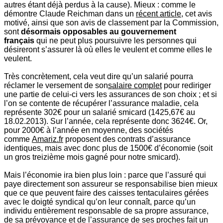
autres étant déjà perdus à la cause). Mieux : comme le
démontre Claude Reichman dans un
récent article
, cet avis
motivé, ainsi que son avis de classement par la Commission,
sont
désormais opposables au gouvernement
français
qui ne peut plus poursuivre les personnes qui
désireront s’assurer là où elles le veulent et comme elles le
veulent.
Très concrètement, cela veut dire qu’un salarié pourra
réclamer le versement de son
salaire complet
pour rediriger
une partie de celui-ci vers les assurances de son choix ; et si
l’on se contente de récupérer l’assurance maladie, cela
représente 302€ pour un salarié smicard (1425,67€ au
18.02.2013). Sur l’année, cela représente donc 3624€. Or,
pour 2000€ à l’année en moyenne, des sociétés
comme
Amariz.fr
proposent des contrats d’assurance
identiques, mais avec donc plus de 1500€ d’économie (soit
un gros treizième mois gagné pour notre smicard).
Mais l’économie ira bien plus loin : parce que l’assuré qui
paye directement son assureur se responsabilise bien mieux
que ce que peuvent faire des caisses tentaculaires gérées
avec le doigté syndical qu’on leur connaît, parce qu’un
individu entièrement responsable de sa propre assurance,
de sa prévoyance et de l’assurance de ses proches fait un