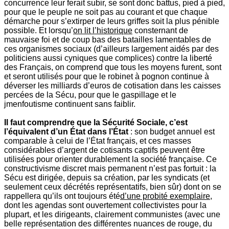
concurrence leur ferait subir, se sont donc battus, pied à pied,
pour que le peuple ne soit pas au courant et que chaque
démarche pour s’extirper de leurs griffes soit la plus pénible
possible. Et lorsqu’
on lit l’historique
consternant de
mauvaise foi et de coup bas des batailles lamentables de
ces organismes sociaux (d’ailleurs largement aidés par des
politiciens aussi cyniques que complices) contre la liberté
des Français, on comprend que tous les moyens furent, sont
et seront utilisés pour que le robinet à pognon continue à
déverser les milliards d’euros de cotisation dans les caisses
percées de la Sécu, pour que le gaspillage et le
jmenfoutisme continuent sans faiblir.
Il faut comprendre que la Sécurité Sociale, c’est
l’équivalent d’un État dans l’État
: son budget annuel est
comparable à celui de l’État français, et ces masses
considérables d’argent de cotisants captifs peuvent être
utilisées pour orienter durablement la société française. Ce
constructivisme discret mais permanent n’est pas fortuit : la
Sécu est dirigée, depuis sa création, par les syndicats (et
seulement ceux décrétés représentatifs, bien sûr) dont on se
rappellera qu’ils ont toujours été
d’une probité exemplaire
,
dont les agendas sont ouvertement collectivistes pour la
plupart, et les dirigeants, clairement communistes (avec une
belle représentation des différentes nuances de rouge, du