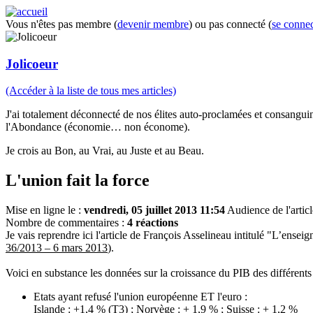
Vous n'êtes pas membre (
devenir membre
) ou pas connecté (
se connec
Jolicoeur
(Accéder à la liste de tous mes articles)
J'ai totalement déconnecté de nos élites auto-proclamées et consanguines
l'Abondance (économie… non économe).
Je crois au Bon, au Vrai, au Juste et au Beau.
L'union fait la force
Mise en ligne le :
vendredi, 05 juillet 2013 11:54
Audience de l'articl
Nombre de commentaires :
4 réactions
Je vais reprendre ici l'article de François Asselineau intitulé "L’ens
36/2013 – 6 mars 2013
).
Voici en substance les données sur la croissance du PIB des différents 
Etats ayant refusé l'union européenne ET l'euro :
Islande : +1,4 % (T3) ; Norvège : + 1,9 % ; Suisse : + 1,2 %