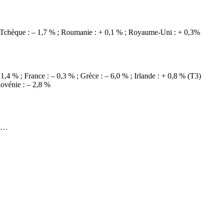
que Tchèque : – 1,7 % ; Roumanie : + 0,1 % ; Royaume-Uni : + 0,3%
1,4 % ; France : – 0,3 % ; Grèce : – 6,0 % ; Irlande : + 0,8 % (T3)
lovénie : – 2,8 %
nt…