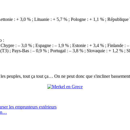
Lettonie : + 3,0 % ; Lituanie : + 5,7 % ; Pologne : + 1,1 % ; Républi
o :
Chypre : – 3,0 % ; Espagne : – 1,9 % ; Estonie : + 3,4 % ; Finlande : – 
 (T3) ; Pays-Bas : – 0,9 % ; Portugal : – 3,8 % ; Slovaquie : + 1,2 % ; S
tre les peuples, tout ça tout ça… On ne peut donc que s'incliner basseme
rser les emprunteurs extérieurs
ion…