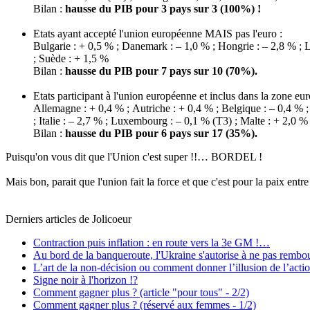
Bilan :
hausse du PIB pour 3 pays sur 3 (100%) !
Etats ayant accepté l'union européenne MAIS pas l'euro :
Bulgarie : + 0,5 % ; Danemark : – 1,0 % ; Hongrie : – 2,8 % ; 
; Suède : + 1,5 %
Bilan :
hausse du PIB pour 7 pays sur 10 (70%).
Etats participant à l'union européenne et inclus dans la zone eur
Allemagne : + 0,4 % ; Autriche : + 0,4 % ; Belgique : – 0,4 % ; 
; Italie : – 2,7 % ; Luxembourg : – 0,1 % (T3) ; Malte : + 2,0 %
Bilan :
hausse du PIB pour 6 pays sur 17 (35%).
Puisqu'on vous dit que l'Union c'est super !!… BORDEL !
Mais bon, parait que l'union fait la force et que c'est pour la paix en
Derniers articles de
Jolicoeur
Contraction puis inflation : en route vers la 3e GM !…
Au bord de la banqueroute, l'Ukraine s'autorise à ne pas rembou
L’art de la non-décision ou comment donner l’illusion de l’act
Signe noir à l'horizon !?
Comment gagner plus ? (article "pour tous" - 2/2)
Comment gagner plus ? (réservé aux femmes - 1/2)