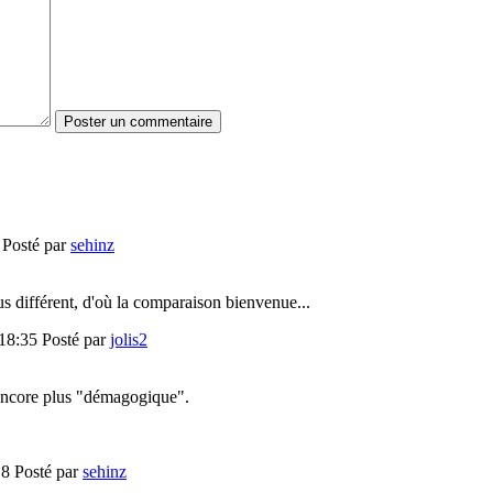
2
Posté par
sehinz
us différent, d'où la comparaison bienvenue...
 18:35
Posté par
jolis2
é encore plus "démagogique".
:18
Posté par
sehinz