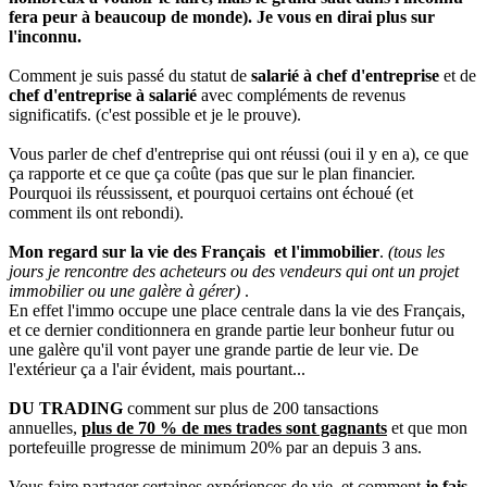
fera peur à beaucoup de monde). Je vous en dirai plus sur
l'inconnu.
Comment je suis passé du statut de
salarié à chef d'entreprise
et de
chef d'entreprise à salarié
avec compléments de revenus
significatifs. (c'est possible et je le prouve).
Vous parler de chef d'entreprise qui ont réussi (oui il y en a), ce que
ça rapporte et ce que ça coûte (pas que sur le plan financier.
Pourquoi ils réussissent, et pourquoi certains ont échoué (et
comment ils ont rebondi).
Mon regard sur la vie des Français et l'immobilier
.
(tous les
jours je rencontre des acheteurs ou des vendeurs qui ont un projet
immobilier ou une galère à gérer)
.
En effet l'immo occupe une place centrale dans la vie des Français,
et ce dernier conditionnera en grande partie leur bonheur futur ou
une galère qu'il vont payer une grande partie de leur vie. De
l'extérieur ça a l'air évident, mais pourtant...
DU TRADING
comment sur plus de 200 tansactions
annuelles,
plus de 70 % de mes trades sont gagnants
et que mon
portefeuille progresse de minimum 20% par an depuis 3 ans.
Vous faire partager certaines expériences de vie, et comment
je fais