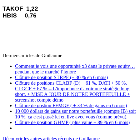
TAKOF 1,22
HBIS 0,76
Derniers articles de
Guillaume
Comment je vois une opportunité x3 dans le private equity…
pendant que le marché l’ignore
Clôture de position STRPF (+ 30 % en 6 mois)
Clôture de positions CLABF (D) + 61 %, DATI + 50 %,
CLGCF + 67 % -- L'importance d'avoir une stratégie long
short. + MISE A JOUR DE NOTRE PORTEFEUILLE +
screenshot compte démo
Clôture de postion FFMGF ( + 33 % de gains en 6 mois)
10 000 dollars de gains sur notre portefeuille (compte IB) soit
10 %, ça c'est passé ici en live avec vous (comme prévu).
Clôture de position GHMP ( plus value + 89 % en 6 mois)
Découvrir les autres articles récents de Guillaume