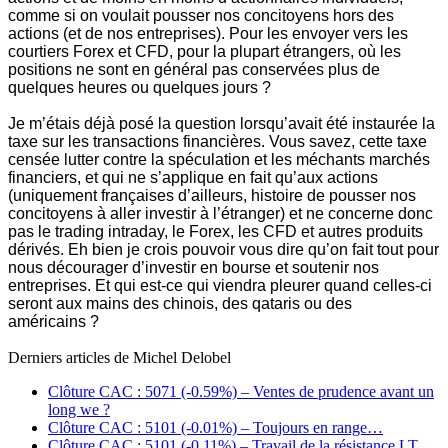
comme si on voulait pousser nos concitoyens hors des
actions (et de nos entreprises). Pour les envoyer vers les
courtiers Forex et CFD, pour la plupart étrangers, où les
positions ne sont en général pas conservées plus de
quelques heures ou quelques jours ?
Je m’étais déjà posé la question lorsqu’avait été instaurée la
taxe sur les transactions financières. Vous savez, cette taxe
censée lutter contre la spéculation et les méchants marchés
financiers, et qui ne s’applique en fait qu’aux actions
(uniquement françaises d’ailleurs, histoire de pousser nos
concitoyens à aller investir à l’étranger) et ne concerne donc
pas le trading intraday, le Forex, les CFD et autres produits
dérivés. Eh bien je crois pouvoir vous dire qu’on fait tout pour
nous décourager d’investir en bourse et soutenir nos
entreprises. Et qui est-ce qui viendra pleurer quand celles-ci
seront aux mains des chinois, des qataris ou des
américains ?
Derniers articles de
Michel Delobel
Clôture CAC : 5071 (-0.59%) – Ventes de prudence avant un
long we ?
Clôture CAC : 5101 (-0.01%) – Toujours en range…
Clôture CAC : 5101 (-0.11%) – Travail de la résistance LT