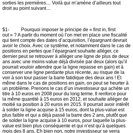
sorties les premières… Voilà qui m’amène d’ailleurs tout
droit au point suivant…
$1- Pourquoi imposer le principe de « first in, first
out » ? A partir du moment où l’on met en place une fiscalité
qui tient compte des dates d’acquisition, l’épargnant devrait
avoir le choix. Avec ce système, et notamment dans le cas de
positions en pertes que l’épargnant souhaite alléger, ce
dernier peut se retrouver à alléger une ligne de plus de deux
ans avec une moins-value déjà divisée par deux (alors qu’il
pourrait vouloir attendre que la ligne repasse en gain) et à
conserver une ligne perdante plus récente, au risque de la
voir à son tour passer la barre fatidique des deux ans ! Et
même dans le cas de positions en gain, on peut se heurter à
un problème. Prenons le cas d’un investisseur qui achète un
titre à 10 euros en 2008 pour du long terme. Il renforce pour
la même quantité à 15 euros en 2012, et souhaite alléger de
moitié sa position à 20 euros en 2015. Il pourrait avoir intérêt
à solder la ligne acquise à 15 euros, dont la plus-value est
plus faible et qui a déjà passé la barre des 2 ans, plutôt que
de solder la ligne acquise à 10 euros, pour laquelle la plus-
value est bien plus conséquente et qui n’est qu’à quelques
mois des 8 ans. Eh bien non, notre investisseur se verra