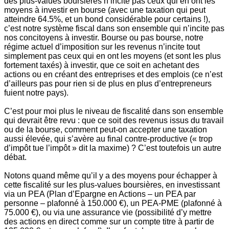
des plus-values boursières n’incite pas ceux qui en ont les
moyens à investir en bourse (avec une taxation qui peut
atteindre 64.5%, et un bond considérable pour certains !),
c’est notre système fiscal dans son ensemble qui n’incite pas
nos concitoyens à investir. Bourse ou pas bourse, notre
régime actuel d’imposition sur les revenus n’incite tout
simplement pas ceux qui en ont les moyens (et sont les plus
fortement taxés) à investir, que ce soit en achetant des
actions ou en créant des entreprises et des emplois (ce n’est
d’ailleurs pas pour rien si de plus en plus d’entrepreneurs
fuient notre pays).
C’est pour moi plus le niveau de fiscalité dans son ensemble
qui devrait être revu : que ce soit des revenus issus du travail
ou de la bourse, comment peut-on accepter une taxation
aussi élevée, qui s’avère au final contre-productive (« trop
d’impôt tue l’impôt » dit la maxime) ? C’est toutefois un autre
débat.
Notons quand même qu’il y a des moyens pour échapper à
cette fiscalité sur les plus-values boursières, en investissant
via un PEA (Plan d’Epargne en Actions – un PEA par
personne – plafonné à 150.000 €), un PEA-PME (plafonné à
75.000 €), ou via une assurance vie (possibilité d’y mettre
des actions en direct comme sur un compte titre à partir de