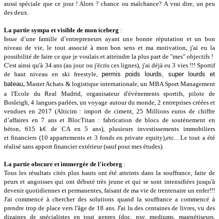
aussi spéciale que ce jour ! Alors ? chance ou malchance? A vrai dire, un peu
des deux.
La partie sympa et visible de mon iceberg
:
Issue d’une famille d’entrepreneurs ayant une bonne réputation et un bon
niveau de vie, le tout associé à mon bon sens et ma motivation, j'ai eu la
possibilité de faire ce que je voulais et atteindre la plus part de "mes" objectifs !
C'est ainsi qu'à 34 ans (au jour ou j'écris ces lignes)
, j'ai déjà eu 3 vies !!! Sportif
de haut niveau en ski freestyle,
permis poids lourds, super lourds et
bateau
,
Master Achats & logistique internationale, un MBA Sport Management
a l'Ecole du Real Madrid, organisateur d'événements sportifs, pilote de
Bosleigh, 4 langues parlées, un voyage autour du monde, 2 entreprises créées et
vendues en 2017 (Alticim : import de ciment, 25 Millions euros de chiffre
d’affaires en 7 ans et BlocTitan : fabrication de blocs de soutènement en
béton, 615 k€ de CA en 5 ans), plusieurs investissements immobiliers
et financiers (10 appartements et 3 fonds en private equity),etc... Le tout a été
réalisé sans apport financier extérieur (sauf pour mes études).
La partie obscure et immergée de l'iceberg
:
Tous les résultats cités plus hauts ont été atteints dans la souffrance, faite de
peurs et angoisses qui ont débuté très jeune et qui se sont intensifiées jusqu'à
devenir quotidiennes et permanentes, faisant de ma vie de trentenaire un enfer!!!
J'ai commencé à chercher des solutions quand la souffrance a commencé à
prendre trop de place vers l'âge de 18 ans. J'ai lu des centaines de livres, vu des
dizaines de spécialistes en tout genres (doc, psy, mediums, magnétiseurs,