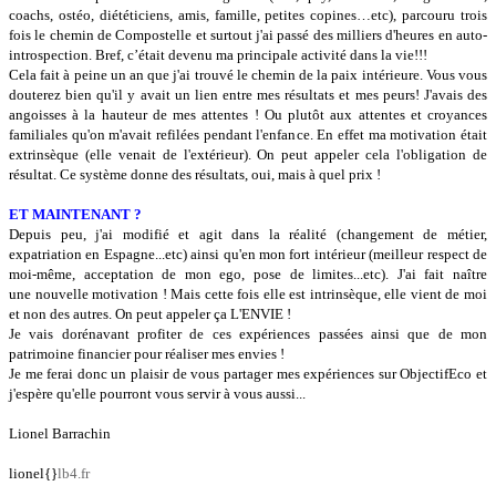
coachs, ostéo, diététiciens, amis, famille, petites copines…etc), parcouru trois
fois le chemin de Compostelle et surtout j'ai passé des milliers d'heures en auto-
introspection. Bref, c’était devenu ma principale activité dans la vie!!!
Cela fait à peine un an que j'ai trouvé le chemin de la paix intérieure. Vous vous
douterez bien qu'il y avait un lien entre mes résultats et mes peurs! J'avais des
angoisses à la hauteur de mes attentes ! Ou plutôt aux attentes et croyances
familiales qu'on m'avait refilées pendant l'enfance. En effet ma motivation était
extrinsèque (elle venait de l'extérieur). On peut appeler cela l'obligation de
résultat. Ce système donne des résultats, oui, mais à quel prix !
ET MAINTENANT ?
Depuis peu, j'ai modifié et agit dans la réalité (changement de métier,
expatriation en Espagne...etc) ainsi qu'en mon fort intérieur (meilleur respect de
moi-même, acceptation de mon ego, pose de limites...etc). J'ai fait naître
une nouvelle motivation ! Mais cette fois elle est intrinsèque, elle vient de moi
et non des autres. On peut appeler ça L'ENVIE !
Je vais dorénavant profiter de ces expériences passées ainsi que de mon
patrimoine financier pour réaliser mes envies !
Je me ferai donc un plaisir de vous partager mes expériences sur ObjectifEco et
j'espère qu'elle pourront vous servir à vous aussi...
Lionel Barrachin
lionel{}
lb4.fr