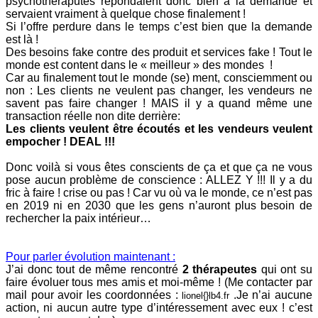
psychotheraputes répondaient donc bien à la demande et
servaient vraiment à quelque chose finalement !
Si l’offre perdure dans le temps c’est bien que la demande
est là !
Des besoins fake contre des produit et services fake ! Tout le
monde est content dans le « meilleur » des mondes !
Car au finalement tout le monde (se) ment, consciemment ou
non : Les clients ne veulent pas changer, les vendeurs ne
savent pas faire changer ! MAIS il y a quand même une
transaction réelle non dite derrière:
Les clients veulent être écoutés et les vendeurs veulent
empocher ! DEAL !!!
Donc voilà si vous êtes conscients de ça et que ça ne vous
pose aucun problème de conscience : ALLEZ Y !!! Il y a du
fric à faire ! crise ou pas ! Car vu où va le monde, ce n’est pas
en 2019 ni en 2030 que les gens n’auront plus besoin de
rechercher la paix intérieur…
Pour parler évolution maintenant :
J’ai donc tout de même rencontré
2 thérapeutes
qui ont su
faire évoluer tous mes amis et moi-même ! (Me contacter par
mail pour avoir les coordonnées :
.Je n’ai aucune
lionel{}
lb4.fr
action, ni aucun autre type d’intéressement avec eux ! c’est