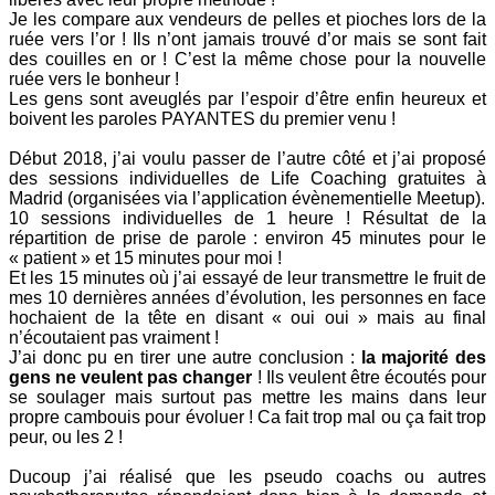
Je les compare aux vendeurs de pelles et pioches lors de la
ruée vers l’or ! Ils n’ont jamais trouvé d’or mais se sont fait
des couilles en or ! C’est la même chose pour la nouvelle
ruée vers le bonheur !
Les gens sont aveuglés par l’espoir d’être enfin heureux et
boivent les paroles PAYANTES du premier venu !
Début 2018, j’ai voulu passer de l’autre côté et j’ai proposé
des sessions individuelles de Life Coaching gratuites à
Madrid (organisées via l’application évènementielle Meetup).
10 sessions individuelles de 1 heure ! Résultat de la
répartition de prise de parole : environ 45 minutes pour le
« patient » et 15 minutes pour moi !
Et les 15 minutes où j’ai essayé de leur transmettre le fruit de
mes 10 dernières années d’évolution, les personnes en face
hochaient de la tête en disant « oui oui » mais au final
n’écoutaient pas vraiment !
J’ai donc pu en tirer une autre conclusion :
la majorité des
gens ne veulent pas changer
! Ils veulent être écoutés pour
se soulager mais surtout pas mettre les mains dans leur
propre cambouis pour évoluer ! Ca fait trop mal ou ça fait trop
peur, ou les 2 !
Ducoup j’ai réalisé que les pseudo coachs ou autres