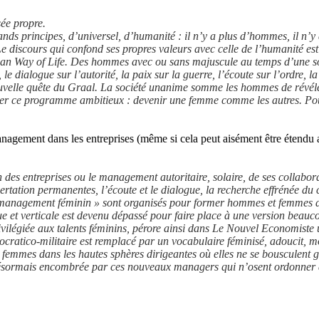
ée propre.
nds principes, d’universel, d’humanité : il n’y a plus d’hommes, il n’y
Le discours qui confond ses propres valeurs avec celle de l’humanité es
can Way of Life. Des hommes avec ou sans majuscule au temps d’une soc
le dialogue sur l’autorité, la paix sur la guerre, l’écoute sur l’ordre, la
elle quête du Graal. La société unanime somme les hommes de révéler 
iser ce programme ambitieux : devenir une femme comme les autres. Pou
management dans les entreprises (même si cela peut aisément être étendu
 des entreprises ou le management autoritaire, solaire, de ses collabo
ation permanentes, l’écoute et le dialogue, la recherche effrénée du co
 management féminin » sont organisés pour former hommes et femmes a
t verticale est devenu dépassé pour faire place à une version beaucoup p
ivilégiée aux talents féminins, pérore ainsi dans Le Nouvel Economiste
ocratico-militaire est remplacé par un vocabulaire féminisé, adoucit
s femmes dans les hautes sphères dirigeantes où elles ne se bousculent 
 désormais encombrée par ces nouveaux managers qui n’osent ordonner do