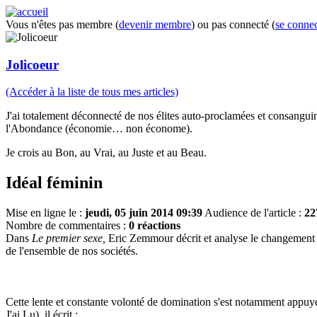
Vous n'êtes pas membre (
devenir membre
) ou pas connecté (
se connec
Jolicoeur
(Accéder à la liste de tous mes articles)
J'ai totalement déconnecté de nos élites auto-proclamées et consanguines
l'Abondance (économie… non économe).
Je crois au Bon, au Vrai, au Juste et au Beau.
Idéal féminin
Mise en ligne le :
jeudi, 05 juin 2014 09:39
Audience de l'article :
22
Nombre de commentaires :
0 réactions
Dans
Le premier sexe,
Eric Zemmour décrit et analyse le changement de
de l'ensemble de nos sociétés.
Cette lente et constante volonté de domination s'est notamment appuy
J'ai Lu), il écrit :