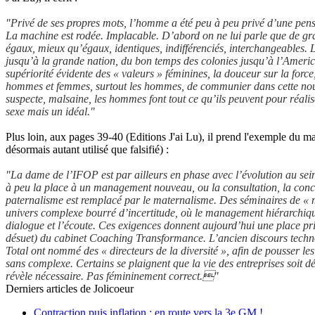
"Privé de ses propres mots, l’homme a été peu à peu privé d’une pens
La machine est rodée. Implacable. D’abord on ne lui parle que de gra
égaux, mieux qu’égaux, identiques, indifférenciés, interchangeables. 
jusqu’à la grande nation, du bon temps des colonies jusqu’à l’Ameri
supériorité évidente des « valeurs » féminines, la douceur sur la force, 
hommes et femmes, surtout les hommes, de communier dans cette nouv
suspecte, malsaine, les hommes font tout ce qu’ils peuvent pour réal
sexe mais un idéal."
Plus loin, aux pages 39-40 (Editions J'ai Lu), il prend l'exemple du 
désormais autant utilisé que falsifié) :
"La dame de l’IFOP est par ailleurs en phase avec l’évolution au sein
à peu la place à un management nouveau, ou la consultation, la concert
paternalisme est remplacé par le maternalisme. Des séminaires de «
univers complexe bourré d’incertitude, où le management hiérarchique e
dialogue et l’écoute. Ces exigences donnent aujourd’hui une place pr
désuet) du cabinet Coaching Transformance. L’ancien discours techn
Total ont nommé des « directeurs de la diversité », afin de pousser le
sans complexe. Certains se plaignent que la vie des entreprises soit
révèle nécessaire. Pas fémininement correct."
Derniers articles de
Jolicoeur
Contraction puis inflation : en route vers la 3e GM !…