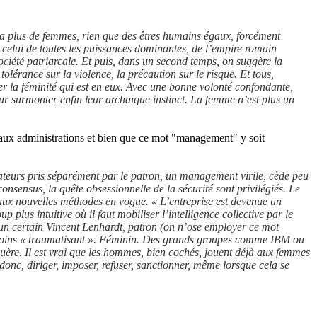
 a plus de femmes, rien que des êtres humains égaux, forcément
t celui de toutes les puissances dominantes, de l’empire romain
iété patriarcale. Et puis, dans un second temps, on suggère la
 tolérance sur la violence, la précaution sur le risque. Et tous,
la féminité qui est en eux. Avec une bonne volonté confondante,
r surmonter enfin leur archaïque instinct. La femme n’est plus un
 aux administrations et bien que ce mot "management" y soit
rateurs pris séparément par le patron, un management virile, cède peu
nsensus, la quête obsessionnelle de la sécurité sont privilégiés. Le
ux nouvelles méthodes en vogue. « L’entreprise est devenue un
lus intuitive où il faut mobiliser l’intelligence collective par le
 un certain Vincent Lenhardt, patron (on n’ose employer ce mot
, moins « traumatisant ». Féminin. Des grands groupes comme IBM ou
guère. Il est vrai que les hommes, bien cochés, jouent déjà aux femmes
nc, diriger, imposer, refuser, sanctionner, même lorsque cela se