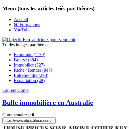
Menu (tous les articles triés par thèmes)
Accueil
60 Formations
YouTube
Tri des images
par thème
Economie (1130)
Bourse (384)
Immobilier (327)
Riche / Rentier (847)
Entreprendre (293)
Expatriation (48)
Laurent Conte
Bulle immobilière en Australie
Commentaires :
0