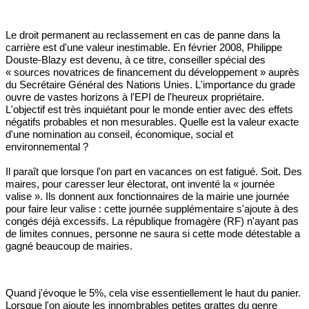
Le droit permanent au reclassement en cas de panne dans la
carrière est d'une valeur inestimable. En février 2008, Philippe
Douste-Blazy est devenu, à ce titre, conseiller spécial des
« sources novatrices de financement du développement » auprès
du Secrétaire Général des Nations Unies. L'importance du grade
ouvre de vastes horizons à l'EPI de l'heureux propriétaire.
L'objectif est très inquiétant pour le monde entier avec des effets
négatifs probables et non mesurables. Quelle est la valeur exacte
d'une nomination au conseil, économique, social et
environnemental ?
Il paraît que lorsque l'on part en vacances on est fatigué. Soit. Des
maires, pour caresser leur électorat, ont inventé la « journée
valise ». Ils donnent aux fonctionnaires de la mairie une journée
pour faire leur valise : cette journée supplémentaire s'ajoute à des
congés déjà excessifs. La république fromagère (RF) n'ayant pas
de limites connues, personne ne saura si cette mode détestable a
gagné beaucoup de mairies.
Quand j'évoque le 5%, cela vise essentiellement le haut du panier.
Lorsque l'on ajoute les innombrables petites grattes du genre