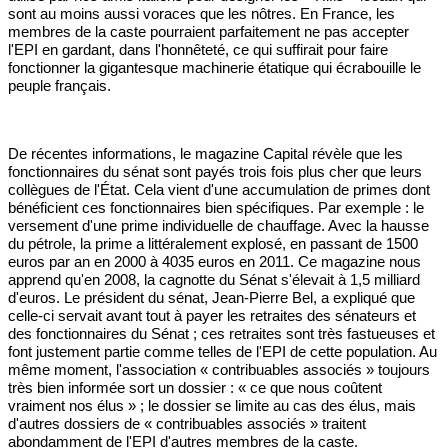
sont au moins aussi voraces que les nôtres. En France, les
membres de la caste pourraient parfaitement ne pas accepter
l'EPI en gardant, dans l'honnêteté, ce qui suffirait pour faire
fonctionner la gigantesque machinerie étatique qui écrabouille le
peuple français.
De récentes informations, le magazine Capital révèle que les
fonctionnaires du sénat sont payés trois fois plus cher que leurs
collègues de l'État. Cela vient d'une accumulation de primes dont
bénéficient ces fonctionnaires bien spécifiques. Par exemple : le
versement d'une prime individuelle de chauffage. Avec la hausse
du pétrole, la prime a littéralement explosé, en passant de 1500
euros par an en 2000 à 4035 euros en 2011. Ce magazine nous
apprend qu'en 2008, la cagnotte du Sénat s'élevait à 1,5 milliard
d'euros. Le président du sénat, Jean-Pierre Bel, a expliqué que
celle-ci servait avant tout à payer les retraites des sénateurs et
des fonctionnaires du Sénat ; ces retraites sont très fastueuses et
font justement partie comme telles de l'EPI de cette population. Au
même moment, l'association « contribuables associés » toujours
très bien informée sort un dossier : « ce que nous coûtent
vraiment nos élus » ; le dossier se limite au cas des élus, mais
d'autres dossiers de « contribuables associés » traitent
abondamment de l'EPI d'autres membres de la caste.