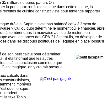
e 35 milliards d’euros par an. On
r la poule aux œufs d’or, et que dans cette optique, la
es recettes de cuisine constructiviste pour tenter de rapporter
presque drôle si Sapin n’avait pas balancé cet « élément de
vaise ? Qui ou quoi détermine le moment où le financier, âpre
cide à sombrer dans la mauvaise au lieu de rester bien
groupe avant de lancer des OPA ? Lâchent-ils, en désespoir de
se dans les discours politiques de l’équipe en place lorsqu’il
lé de son petit calcul pour déterminer
, il était normal que les autres
nt toutes à la conclusion commode que
. C’est magique, on y croirait presque.
eaux calculs dans
s constructivistes,
évidemment imprévus
c’est que, lorsque
qui rendent
t, la taxe Tobin