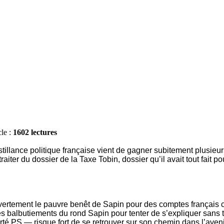
cle :
1602 lectures
lance politique française vient de gagner subitement plusieurs g
 traiter du dossier de la Taxe Tobin, dossier qu’il avait tout fait 
 vertement le pauvre benêt de Sapin pour des comptes français c
les balbutiements du rond Sapin pour tenter de s’expliquer sans t
té PS — risque fort de se retrouver sur son chemin dans l’aveni