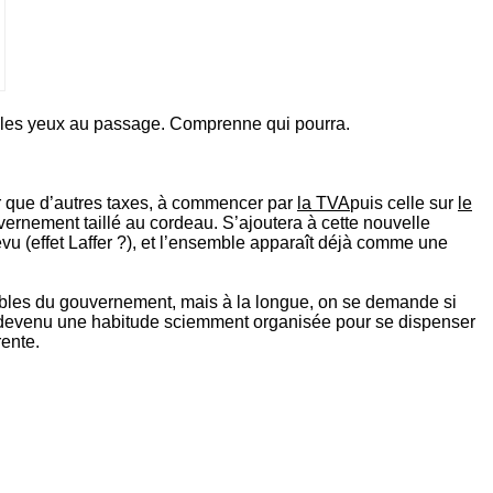
eu les yeux au passage. Comprenne qui pourra.
ser que d’autres taxes, à commencer par
la TVA
puis celle sur
le
vernement taillé au cordeau. S’ajoutera à cette nouvelle
révu (effet Laffer ?), et l’ensemble apparaît déjà comme une
ibles du gouvernement, mais à la longue, on se demande si
 pas devenu une habitude sciemment organisée pour se dispenser
rente.