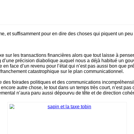
même, et suffisamment pour en dire des choses qui piquent un p
xe sur les transactions financières alors que tout laisse à pen
ng d’une précision diabolique auquel nous a déjà habitué un gou
ttre en face d’un revenu pour l’état qui n’est pas aussi bon que p
et franchement catastrophique sur le plan communicationnel.
de des foirades politiques et des communications incompréhens
uis encore autre chose, le tout dans un temps très court, n’est
rnemental n’aura paru aussi dépourvu de tête et de direction cohé