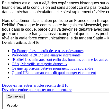
Et le mieux est qu’on a
déjà
des expériences historiques sur ce
financières, et la conclusion est sans appel :
ça n’a pas foncti
dans la méchante spéculation, elle s’est rapidement révélée co
Non, décidément, la situation politique en France et en Europe
Débilité. Parce que le commissaire français est Moscovici, parce
trous dans la coque, parce qu’il va devoir se débattre avec ces 
gérer un ministre français aussi incompétent que lui. Les proc
révéler la vraie force communicationnelle du tandem Sapin – 
Derniers articles de
H16
En France, il est interdit de se passer des autres
Présidentielle 2017 : une analyse intéressante
[Redite] Les animaux sont enfin des humains comme les autres
CSA, Marseillaise et petits drapeaux
Ce que les prisons bataves pourraient nous apprendre
Quand l’État-maman vous dit quoi manger et comment
Découvrir les autres articles récents de H16
Devenir membre pour poster un commentaire