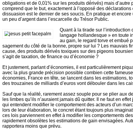
obligations et de 0,01% sur les produits dérivés) mais d’autre 
comprend que le but, exactement à l’opposé des déclarations du
dissuasion est le dernier de ses soucis. En pratique et encore un
un peu d’argent dans l’escarcelle du Trésor Public.
Quant à la tirade sur l’introduction 
langage hollandesque » en toute in
au gain, le regard torve et embué p
sagement du côté de la bonne, propre sur lui ? Les mauvais fi
cause, des produits dérivés toxiques sur des pigeons boursiers
s’agit de taxation, de finance ou d’économie ?
Et justement, parlant d’économies, il est particulièrement piqua
avec la plus grande précision possible combien cette fameuse ta
économies, France en tête, se lancent dans les estimations, t
des trouzaines de milliards d’euros vont débouler dans les cai
Sauf que la réalité, rarement assez souple pour se plier aux 
les limbes qu’ils n’auraient jamais dû quitter. Il ne faut en ef
qui entendent modifier le comportement des acteurs d’un marc
lors de leur élaboration, le concret étant toujours plus imaginat
ces lois parviennent en effet à modifier les comportements des
rapidement obsolètes les estimations de gain envisagées. Autrem
rapportera moins que prévu.