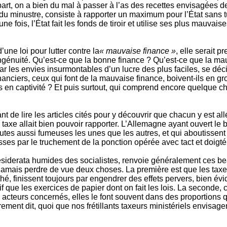
part, on a bien du mal à passer à l’as des recettes envisagées d
 minustre, consiste à rapporter un maximum pour l’État sans tue
e fois, l’État fait les fonds de tiroir et utilise ses plus mauvais
d’une loi pour lutter contre la
« mauvaise finance »
, elle serait 
génuité. Qu’est-ce que la bonne finance ? Qu’est-ce que la mau
ar les envies insurmontables d’un lucre des plus faciles, se dé
nanciers, ceux qui font de la mauvaise finance, boivent-ils en 
 en captivité ? Et puis surtout, qui comprend encore quelque cho
nt de lire les articles cités pour y découvrir que chacun y est al
xe allait bien pouvoir rapporter. L’Allemagne ayant ouvert le bal
outes aussi fumeuses les unes que les autres, et qui aboutisse
sses par le truchement de la ponction opérée avec tact et doigté
desiderata humides des socialistes, renvoie généralement ces b
fet jamais perdre de vue deux choses. La première est que les taxe
hé, finissent toujours par engendrer des effets pervers, bien 
if que les exercices de papier dont on fait les lois. La seconde, 
 acteurs concernés, elles le font souvent dans des proportions 
ent dit, quoi que nos frétillants taxeurs ministériels envisagen