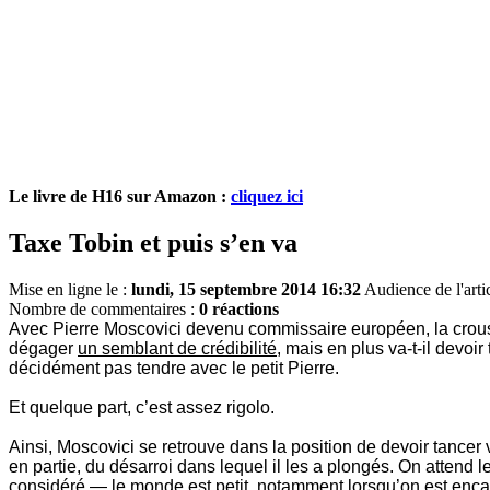
Le livre de H16 sur Amazon :
cliquez ici
Taxe Tobin et puis s’en va
Mise en ligne le :
lundi, 15 septembre 2014 16:32
Audience de l'arti
Nombre de commentaires :
0 réactions
Avec Pierre Moscovici devenu commissaire européen, la croustil
dégager
un semblant de crédibilité
, mais en plus va-t-il devoir
décidément pas tendre avec le petit Pierre.
Et quelque part, c’est assez rigolo.
Ainsi, Moscovici se retrouve dans la position de devoir tancer
en partie, du désarroi dans lequel il les a plongés. On attend 
considéré — le monde est petit, notamment lorsqu’on est encar