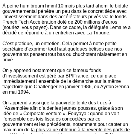
À peine hum broum hmmf 10 mois plus tard ahem, le bidule
gouvernemental pénètre un peu dans le concret tiède avec
l’investissement dans des accélérateurs privés via le fonds
French Tech Accélération doté de 200 millions d’euros
(souriez, vous payez). Dans ce cadre, la déléguée Lemaire a
décidé de répondre à un
entretien avec La Tribune
.
C’est pratique, un entretien. Cela permet à notre petite
secrétaire d’exprimer tout haut quelques bêtises que nos
gouvernants pensent tout bas ou chuchotent niaisement en
privé.
On y apprend notamment que ce fameux fonds
d’investissement est géré par BPIFrance, ce qui place
immédiatement l’ensemble de la démarche sur la même
trajectoire que Challenger en janvier 1986, ou Ayrton Senna
en mai 1994.
On apprend aussi que la pauvrette tente des trucs à
l’Assemblée afin d’aider les jeunes pousses, grâce à son
idée de « Corporate venture ». Fouyaya : quand on voit
l’ensemble des lois fiscales concoctées par ce
gouvernement et les précédents, notamment pour capter un
maximum de
la plus-value obtenue à la revente des parts de