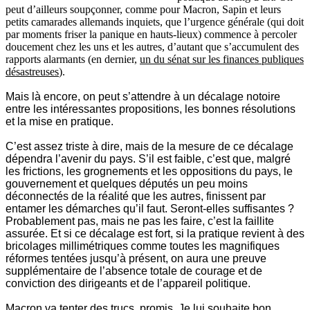
peut d’ailleurs soupçonner, comme pour Macron, Sapin et leurs
petits camarades allemands inquiets, que l’urgence générale (qui doit
par moments friser la panique en hauts-lieux) commence à percoler
doucement chez les uns et les autres, d’autant que s’accumulent des
rapports alarmants (en dernier,
un du sénat sur les finances publiques
désastreuses
).
Mais là encore, on peut s’attendre à un décalage notoire
entre les intéressantes propositions, les bonnes résolutions
et la mise en pratique.
C’est assez triste à dire, mais de la mesure de ce décalage
dépendra l’avenir du pays. S’il est faible, c’est que, malgré
les frictions, les grognements et les oppositions du pays, le
gouvernement et quelques députés un peu moins
déconnectés de la réalité que les autres, finissent par
entamer les démarches qu’il faut. Seront-elles suffisantes ?
Probablement pas, mais ne pas les faire, c’est la faillite
assurée. Et si ce décalage est fort, si la pratique revient à des
bricolages millimétriques comme toutes les magnifiques
réformes tentées jusqu’à présent, on aura une preuve
supplémentaire de l’absence totale de courage et de
conviction des dirigeants et de l’appareil politique.
Macron va tenter des trucs, promis. Je lui souhaite bon