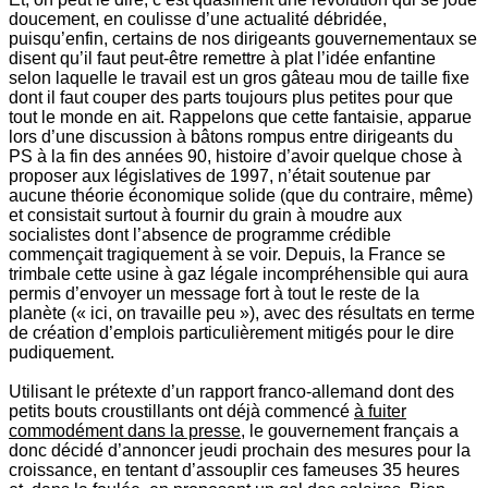
doucement, en coulisse d’une actualité débridée,
puisqu’enfin, certains de nos dirigeants gouvernementaux se
disent qu’il faut peut-être remettre à plat l’idée enfantine
selon laquelle le travail est un gros gâteau mou de taille fixe
dont il faut couper des parts toujours plus petites pour que
tout le monde en ait. Rappelons que cette fantaisie, apparue
lors d’une discussion à bâtons rompus entre dirigeants du
PS à la fin des années 90, histoire d’avoir quelque chose à
proposer aux législatives de 1997, n’était soutenue par
aucune théorie économique solide (que du contraire, même)
et consistait surtout à fournir du grain à moudre aux
socialistes dont l’absence de programme crédible
commençait tragiquement à se voir. Depuis, la France se
trimbale cette usine à gaz légale incompréhensible qui aura
permis d’envoyer un message fort à tout le reste de la
planète (« ici, on travaille peu »), avec des résultats en terme
de création d’emplois particulièrement mitigés pour le dire
pudiquement.
Utilisant le prétexte d’un rapport franco-allemand dont des
petits bouts croustillants ont déjà commencé
à fuiter
commodément dans la presse
, le gouvernement français a
donc décidé d’annoncer jeudi prochain des mesures pour la
croissance, en tentant d’assouplir ces fameuses 35 heures