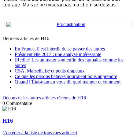
courage. Mais je ne miserai pas ma chemise dessus.
Derniers articles de
H16
En France, il est interdit de se passer des autres
Présidentielle 2017 : une analyse intéressante
[Redite] Les animaux sont enfin des humains comme les
autres
CSA, Marseillaise et petits drapeaux
Ce que les prisons bataves pourraient nous apprendre
Quand l’État-maman vous dit quoi manger et comment
Découvrir les autres articles récents de H16
0
Commentaire
H16
(Accéder à la liste de tous mes articles)