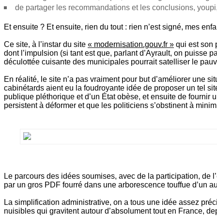
de partager les recommandations et les conclusions, youpi, j
Et ensuite ? Et ensuite, rien du tout : rien n’est signé, mes enfa
Ce site, à l’instar du site
« modernisation.gouv.fr »
qui est son 
dont l’impulsion (si tant est que, parlant d’Ayrault, on puisse
déculottée cuisante des municipales pourrait satelliser le pauv
En réalité, le site n’a pas vraiment pour but d’améliorer une si
cabinétards aient eu la foudroyante idée de proposer un tel site
publique pléthorique et d’un État obèse, et ensuite de fournir
persistent à déformer et que les politiciens s’obstinent à minim
Le parcours des idées soumises, avec de la participation, de 
par un gros PDF fourré dans une arborescence touffue d’un autre
La simplification administrative, on a tous une idée assez pré
nuisibles qui gravitent autour d’absolument tout en France, depu