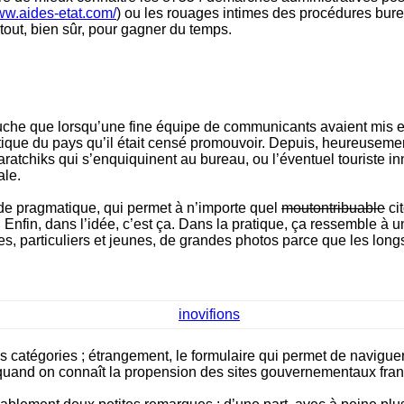
www.aides-etat.com/
) ou les rouages intimes des procédures bure
 tout, bien sûr, pour gagner du temps.
ouche que lorsqu’une fine équipe de communicants avaient mis
ue du pays qu’il était censé promouvoir. Depuis, heureusement, 
chiks qui s’enquiquinent au bureau, ou l’éventuel touriste innoc
ale.
de pragmatique, qui permet à n’importe quel
moutontribuable
ci
 Enfin, dans l’idée, c’est ça. Dans la pratique, ça ressemble à un
es, particuliers et jeunes, de grandes photos parce que les longs
 catégories ; étrangement, le formulaire qui permet de naviguer
ce quand on connaît la propension des sites gouvernementaux fra