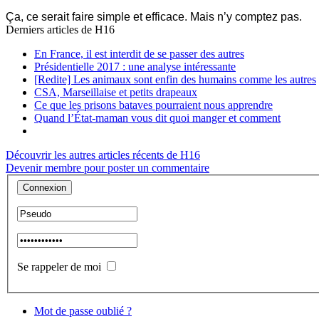
Ça, ce serait faire simple et efficace. Mais n’y comptez pas.
Derniers articles de
H16
En France, il est interdit de se passer des autres
Présidentielle 2017 : une analyse intéressante
[Redite] Les animaux sont enfin des humains comme les autres
CSA, Marseillaise et petits drapeaux
Ce que les prisons bataves pourraient nous apprendre
Quand l’État-maman vous dit quoi manger et comment
Découvrir les autres articles récents de H16
Devenir membre pour poster un commentaire
Se rappeler de moi
Mot de passe oublié ?