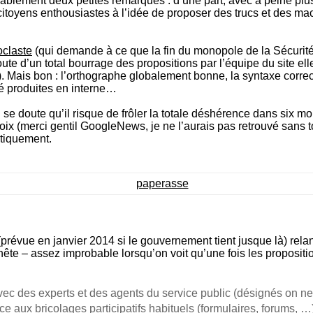
blement deux petites remarques : d’une part, avec à peine plus
 citoyens enthousiastes à l’idée de proposer des trucs et des ma
oclaste
(qui demande à ce que la fin du monopole de la Sécurité
oute d’un total bourrage des propositions par l’équipe du site el
). Mais bon : l’orthographe globalement bonne, la syntaxe correc
té produites en interne…
 se doute qu’il risque de frôler la totale déshérence dans six m
ix (merci gentil GoogleNews, je ne l’aurais pas retrouvé sans to
atiquement.
révue en janvier 2014 si le gouvernement tient jusque là) relance
nête – assez improbable lorsqu’on voit qu’une fois les propositio
avec des experts et des agents du service public (désignés on n
e aux bricolages participatifs habituels (formulaires, forums, …),