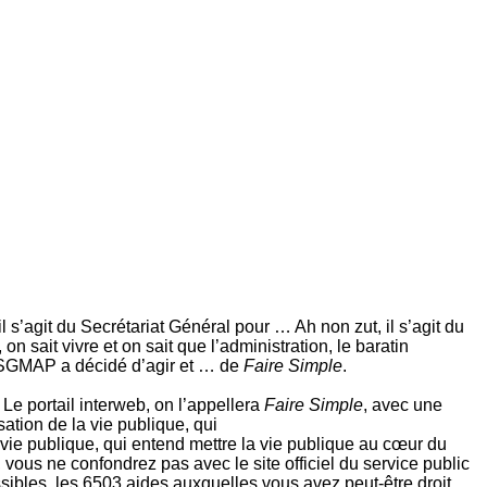
 s’agit du Secrétariat Général pour … Ah non zut, il s’agit du
 sait vivre et on sait que l’administration, le baratin
le SGMAP a décidé d’agir et … de
Faire Simple
.
. Le portail interweb, on l’appellera
Faire Simple
, avec une
ation de la vie publique, qui
la vie publique, qui entend mettre la vie publique au cœur du
vous ne confondrez pas avec le site officiel du service public
sibles, les 6503 aides auxquelles vous avez peut-être droit,