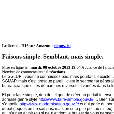
Le livre de H16 sur Amazon :
cliquez ici
Faisons simple. Semblant, mais simple.
Mise en ligne le :
mardi, 08 octobre 2013 19:04
Audience de l'articl
Nombre de commentaires :
0 réactions
Le SGLUP : vous ne connaissez pas, mais pourtant, il existe. Et
SGMAP, mais c’est presque pareil : c’est le secrétariat généra
bureaucratique et les démarches diverses et variées dans la f
Et pour faire simple, rien de tel que de créer un portail interwe
adresse genre style
http://www.faire-simple.gouv.fr/
… Bien sûr,
s’appelle
http://www.modernisation.gouv.fr/
et qui parle du nouv
débat (lequel, on ne sait pas, mais on sera pile-poil au milieu)
qui n’a rien à voir (ou si peu) et dont le but est de vous per