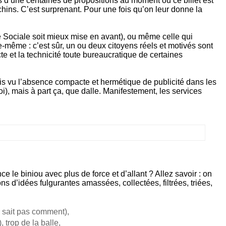
 d’une centaines de propositions au moment où ce billet est
chins. C’est surprenant. Pour une fois qu’on leur donne la
 Sociale soit mieux mise en avant), ou même celle qui
le-même : c’est sûr, un ou deux citoyens réels et motivés sont
te et la technicité toute bureaucratique de certaines
ois vu l’absence compacte et hermétique de publicité dans les
i), mais à part ça, que dalle. Manifestement, les services
 le biniou avec plus de force et d’allant ? Allez savoir : on
ns d’idées fulgurantes amassées, collectées, filtrées, triées,
e sait pas comment),
 trop de la balle,