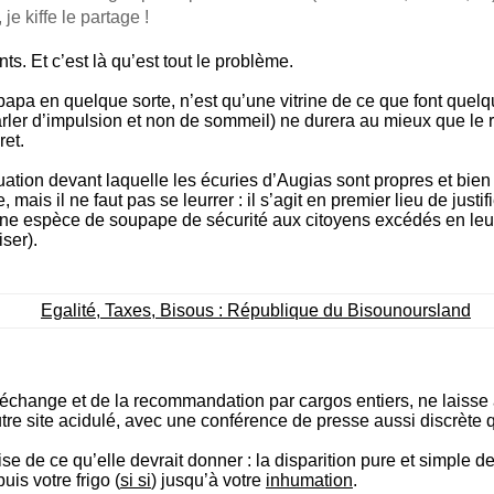
e kiffe le partage !
nts. Et c’est là qu’est tout le problème.
papa en quelque sorte, n’est qu’une vitrine de ce que font quelq
 parler d’impulsion et non de sommeil) ne durera au mieux que le
ret.
tuation devant laquelle les écuries d’Augias sont propres et bien
, mais il ne faut pas se leurrer : il s’agit en premier lieu de ju
 une espèce de soupape de sécurité aux citoyens excédés en leur
iser).
l’échange et de la recommandation par cargos entiers, ne laisse
 site acidulé, avec une conférence de presse aussi discrète que 
cise de ce qu’elle devrait donner : la disparition pure et simpl
is votre frigo (
si si
) jusqu’à votre
inhumation
.