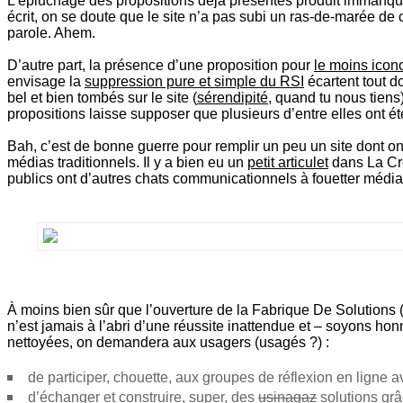
L’épluchage des propositions déjà présentes produit immanqua
écrit, on se doute que le site n’a pas subi un ras-de-marée de
parole. Ahem.
D’autre part, la présence d’une proposition pour
le moins icon
envisage la
suppression pure et simple du RSI
écartent tout d
bel et bien tombés sur le site (
sérendipité
, quand tu nous tiens
propositions laisse supposer que plusieurs d’entre elles ont é
Bah, c’est de bonne guerre pour remplir un peu un site dont on
médias traditionnels. Il y a bien eu un
petit articulet
dans La Cro
publics ont d’autres chats communicationnels à fouetter médi
À moins bien sûr que l’ouverture de la Fabrique De Solutions (p
n’est jamais à l’abri d’une réussite inattendue et – soyons hon
nettoyées, on demandera aux usagers (usagés ?) :
de participer, chouette, aux groupes de réflexion en ligne 
d’échanger et construire, super, des
usinagaz
solutions grâc