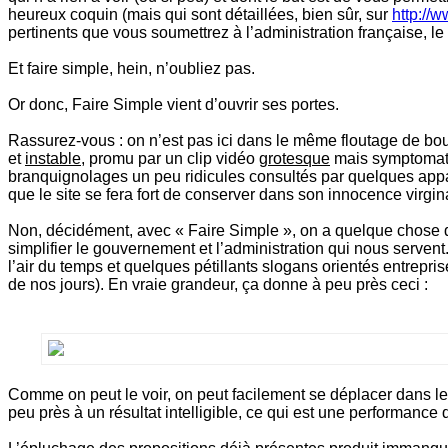
heureux coquin (mais qui sont détaillées, bien sûr, sur
http://
pertinents que vous soumettrez à l’administration française, le
Et faire simple, hein, n’oubliez pas.
Or donc, Faire Simple vient d’ouvrir ses portes.
Rassurez-vous : on n’est pas ici dans le même floutage de b
et
instable
, promu par un clip vidéo
grotesque
mais symptomatiq
branquignolages un peu ridicules consultés par quelques apparat
que le site se fera fort de conserver dans son innocence virgin
Non, décidément, avec « Faire Simple », on a quelque chose 
simplifier le gouvernement et l’administration qui nous servent.
l’air du temps et quelques pétillants slogans orientés entrepris
de nos jours). En vraie grandeur, ça donne à peu près ceci :
Comme on peut le voir, on peut facilement se déplacer dans les
peu près à un résultat intelligible, ce qui est une performan