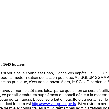
e :
1645 lectures
 si vous ne le connaissez pas, il vit de vos impôts. Le SGLUP, il
l pour la modernisation de l’action publique. Au
SGLUP
SGMAP, on
onction publique, c’est trop le bazar. Alors, le SGLUP pardon 
b avec … non, plutôt sans lolcat parce que sinon ce serait fouilli
 ce portail viendra en supplément du portail dédié à la modernis
eau portail, aussi. Et ceci sera fait en parallèle du portail sur 
, et dont le nom est
http://www.vie-publique.fr/
. Bien évidemment, 
mettre de mieux connaître les 87554 démarches administratives pos