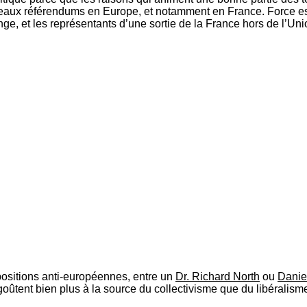
veaux référendums en Europe, et notamment en France. Force est d
e, et les représentants d’une sortie de la France hors de l’Union
 positions anti-européennes, entre un
Dr. Richard North
ou
Danie
goûtent bien plus à la source du collectivisme que du libéralism