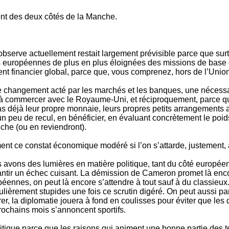
nt des deux côtés de la Manche.
 observe actuellement restait largement prévisible parce que sur
s européennes de plus en plus éloignées des missions de base qui
nt financier global, parce que, vous comprenez, hors de l’Union,
ois le changement acté par les marchés et les banques, une néces
à commercer avec le Royaume-Uni, et réciproquement, parce qu’il
s déjà leur propre monnaie, leurs propres petits arrangements ave
un peu de recul, en bénéficier, en évaluant concrètement le poid
che (ou en reviendront).
nt ce constat économique modéré si l’on s’attarde, justement, a
ous avons des lumières en matière politique, tant du côté europé
rantir un échec cuisant. La démission de Cameron promet là enco
opéennes, on peut là encore s’attendre à tout sauf à du classieu
ulièrement stupides une fois ce scrutin digéré. On peut aussi p
er, la diplomatie jouera à fond en coulisses pour éviter que le
prochains mois s’annoncent sportifs.
olitique parce que les raisons qui animent une bonne partie des