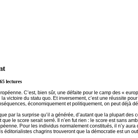
nt
65 lectures
ropéenne. C’est, bien sûr, une défaite pour le camp des « europ
 la victoire du statu quo. Et inversement, c’est une réussite po
 conséquences, économiquement et politiquement, on peut déjà 
t que par la surprise qu’il a générée, d’autant que la plupart de
e le score serait serré. Il n’en fut rien : le score est sans ambi
péenne. Pour les individus normalement constitués, il n’y aura d
 éditorialistes chagrins trouveront que la démocratie est un out