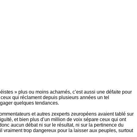
éistes » plus ou moins acharnés, c’est aussi une défaite pour
ur ceux qui réclament depuis plusieurs années un tel
dégager quelques tendances.
s commentateurs et autres zexperts zeuropéens avaient tablé sur
guïté, et bien plus d’un million de voix sépare ceux qui ont
onc aucun débat ni sur le résultat, ni sur la pertinence du
il vraiment trop dangereux pour la laisser aux peuples, surtout