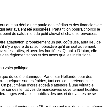
tout due au déni d’une partie des médias et des financiers de
 leur avaient été assignées. Partant, on pourrait noircir le
 point de salut, mort du petit cheval et chatons renversés.
saire adaptation, probablement un peu coûteuse, aura lieu de
 n’y a guère de raison objective qu’il en soit autrement.
c les traités, et avec les frontières. Quant à l’Union, elle
s des règlementations et des taxes que les institutions
u volet politique.
en que du côté britannique. Parier sur Hollande pour des
re quelques sueurs froides, tant ceux qui prétendent le
x. On peut même d’ores et déjà s’attendre à une véritable
arier sur des tentatives de manœuvres ouvertement hostiles
s dérapages verbaux et publics des uns et des autres ne se
 tenants britanniques du #Brexit ne sont pas du tout les mêmes