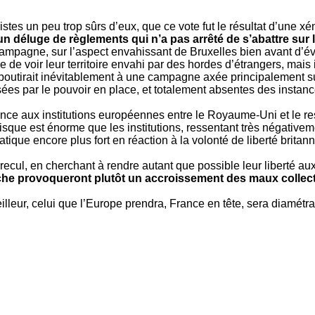
istes un peu trop sûrs d’eux, que ce vote fut le résultat d’une x
n déluge de règlements qui n’a pas arrêté de s’abattre sur 
la campagne, sur l’aspect envahissant de Bruxelles bien avant d’é
e voir leur territoire envahi par des hordes d’étrangers, mais il
tirait inévitablement à une campagne axée principalement sur l
sées par le pouvoir en place, et totalement absentes des insta
nce aux institutions européennes entre le Royaume-Uni et le res
sque est énorme que les institutions, ressentant très négativeme
ique encore plus fort en réaction à la volonté de liberté britan
recul, en cherchant à rendre autant que possible leur liberté a
che provoqueront plutôt un accroissement des maux collecti
eilleur, celui que l’Europe prendra, France en tête, sera diamét