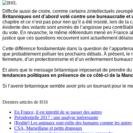
Difficile aussi de croire, comme certains zintellectuels zeuropé
Britanniques ont d’abord voté contre une bureaucratie et u
chapitre et ce n’est pas pour rien qu’il a été insisté, lors de 
évidente des votants sont animés de l’angoisse peu contrôlable d
du vote. En revanche, le même référendum mené en France abou
justice que ces questions recouvrent sont actuellement délais
Cette différence fondamentale dans la question de l’appartena
que probablement polluer les prochains débats. À présent, le ri
fermeture, d’un protectionnisme et d’un enfermement bureaucrat
Et alors que le message britannique imposerait de prendre du 
tendances politiques en présence de ce côté-ci de la Man
Si l’avenir britannique semble avoir pris un tournant pour le m
Derniers articles de
H16
En France, il est interdit de se passer des autres
Présidentielle 2017 : une analyse intéressante
[Redite] Les animaux sont enfin des humains comme les autres
CSA, Marseillaise et petits drapeaux