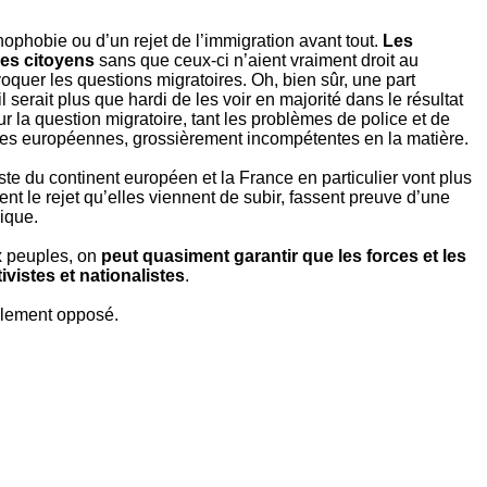
énophobie ou d’un rejet de l’immigration avant tout.
Les
les citoyens
sans que ceux-ci n’aient vraiment droit au
voquer les questions migratoires. Oh, bien sûr, une part
 serait plus que hardi de les voir en majorité dans le résultat
a question migratoire, tant les problèmes de police et de
nces européennes, grossièrement incompétentes en la matière.
te du continent européen et la France en particulier vont plus
nt le rejet qu’elles viennent de subir, fassent preuve d’une
nique.
ux peuples, on
peut quasiment garantir que les forces et les
vistes et nationalistes
.
ralement opposé.