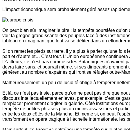
L’impact économique sera probablement géré assez rapideme
On peut bien sûr imaginer le pire : la tempête boursière qu’on
voir la grogne grandissante des peuples face à des institution
tableau en imaginant que tout va se déliter dans un effondreme
Si on remet les pieds sur terre, il y a plus à parier qu’une f
part et d’autre et… C’est tout. L’Union européenne continuera 
D’ailleurs, ce n’est pas comme si les Britanniques n’avaient pa
devra faire sans, et pourrait même, si ses dirigeants prennent 
génèrent au nombre d’expatriés qui iront se réfugier outre-Man
Malheureusement, un peu de lucidité oblige à tempérer netteme
Et là, ce n’est pas triste, parce qu’on ne peut pas dire que n
discours intellectuellement enlevés, par exemple, c’est se ga
remplacer promettent d’agiter la galerie. Côté institutions eur
tempête de petites phrases plus ou moins assassines et partic
entre les deux côtés de la Manche. Et même si, on peut l’espér
transforment en opéra tragique à l’échelle internationale, les 
Mais surtout, ce Brexit va entraîner une tempête sur le plan p