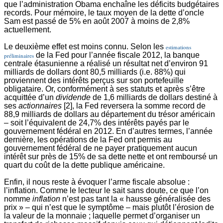
que l’administration Obama enchaîne les déficits budgétaires
records. Pour mémoire, le taux moyen de la dette d’oncle
Sam est passé de 5% en août 2007 à moins de 2,8%
actuellement.
Le deuxième effet est moins connu. Selon les
estimations
de la Fed pour l’année fiscale 2012, la banque
préliminaires
centrale étasunienne a réalisé un résultat net d’environ 91
milliards de dollars dont 80,5 milliards (i.e. 88%) qui
proviennent des intérêts perçus sur son portefeuille
obligataire. Or, conformément à ses statuts et après s’être
acquittée d’un
dividende
de 1,6 milliards de dollars destiné à
ses
actionnaires
[2], la Fed reversera la somme record de
88,9 milliards de dollars au département du trésor américain
– soit l’équivalent de 24,7% des intérêts payés par le
gouvernement fédéral en 2012. En d’autres termes, l’année
dernière, les opérations de la Fed ont permis au
gouvernement fédéral de ne payer pratiquement aucun
intérêt sur près de 15% de sa dette nette et ont remboursé un
quart du coût de la dette publique américaine.
Enfin, il nous reste à évoquer l’arme fiscale absolue :
l’inflation. Comme le lecteur le sait sans doute, ce que l’on
nomme
inflation
n’est pas tant la « hausse généralisée des
prix » – qui n’est que le symptôme – mais plutôt l’érosion de
la valeur de la monnaie ; laquelle permet d’organiser un