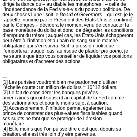
dirige la dance où – au diable les métaphores ! – celle de
l’indépendance de la Fed vis-à-vis du pouvoir politique. De
deux choses l’une : soit le
Board of Governors
– qui est, je le
rappelle, nommé par le Président des États-Unis et confirmé
par le Congrès – décidera le moment venu de contracter la
base monétaire du dollar et donc, de dégrader les conditions
d’emprunt du trésor ; auquel cas, les États-Unis échapperont
peut être à l’inflation et au bain de sang sur le marché
obligataire qui s’en suivra. Soit la pression politique
l’emportera ; auquel cas, au risque de plaider
pro domo
, je
ne saurais que trop vous conseiller de liquider vos positions
obligataires et d’acheter des actions.
---
[1] Les puristes voudront bien me pardonner d’utiliser
l’échelle courte : un trillion de dollars = 10^12 dollars.
[2] Le fait de considérer les banques privées
américaines qui ont souscrit au capital de la Fed comme
des actionnaires et pour le moins sujet à caution.
[3] Accessoirement, l’inflation permet également au
prince de constater des plus-values fiscalisables quand
ses sujets ne font que se protéger de l’érosion
monétaire…
[4] Et le moins que l’on puisse dire c’est que, depuis sa
création, elle est très loin d’y être parvenue.