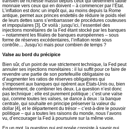
transfert de richesse massif depuis ceux qui détiennent ladite
monnaie vers ceux qui en doivent – à commencer par l’État.
L’inflation est donc un impôt qui, au moins depuis la Rome
antique, permet aux princes endettés de réduire le poids réel
de leurs dettes sans s’embarrasser de procédures couteuses
et impopulaires [3]. Or voilà : jusqu’ici, l’essentiel des
injections monétaires de la Fed étant stocké par les banques
– notamment les filiales de banques européennes – sous
forme de réserves excédentaires, l’inflation reste sous
contrôle… Jusqu’ici mais pour combien de temps ?
Valse au bord du précipice
Bien sûr, d’un point de vue strictement technique, la Fed peut
annuler ses injections monétaires : il lui suffit pour ce faire de
revendre une partie de son portefeuille obligataire ou
d’augmenter les ratios de réserves obligatoires qui
s’imposent aux banques qui opèrent aux États-Unis ou, bien
évidemment, de combiner les deux. La question n’est donc
pas technique ; elle est purement politique ; c’est une valse
qui, comme toutes les valses, se dance à deux : la banque
centrale, qui souhaite en principe préserver la valeur du
dollar [4], et le département du trésor – c’est-à-dire le pouvoir
politique – qui a toutes les raisons du monde, nous l’avons
vu, d’encourager la Fed à poursuivre sur la même voie.
En un mot, la question qui est posée consiste à savoir qui