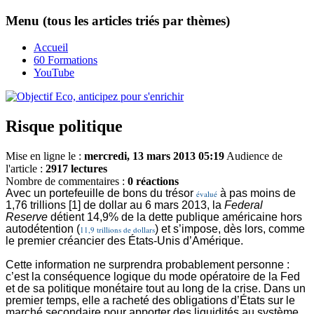
Menu (tous les articles triés par thèmes)
Accueil
60 Formations
YouTube
Risque politique
Mise en ligne le :
mercredi, 13 mars 2013 05:19
Audience de
l'article :
2917 lectures
Nombre de commentaires :
0 réactions
Avec un portefeuille de bons du trésor
à pas moins de
évalué
1,76 trillions [1] de dollar au 6 mars 2013, la
Federal
Reserve
détient 14,9% de la dette publique américaine hors
autodétention (
) et s’impose, dès lors, comme
11,9 trillions de dollars
le premier créancier des États-Unis d’Amérique.
Cette information ne surprendra probablement personne :
c’est la conséquence logique du mode opératoire de la Fed
et de sa politique monétaire tout au long de la crise. Dans un
premier temps, elle a racheté des obligations d’États sur le
marché secondaire pour apporter des liquidités au système