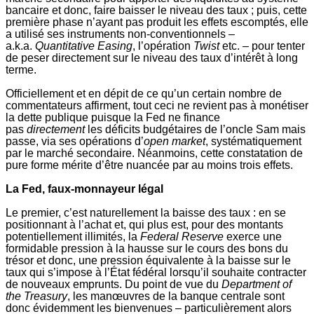
bancaire et donc, faire baisser le niveau des taux ; puis, cette
première phase n’ayant pas produit les effets escomptés, elle
a utilisé ses instruments non-conventionnels –
a.k.a.
Quantitative Easing
, l’opération
Twist
etc. – pour tenter
de peser directement sur le niveau des taux d’intérêt à long
terme.
Officiellement et en dépit de ce qu’un certain nombre de
commentateurs affirment, tout ceci ne revient pas à monétiser
la dette publique puisque la Fed ne finance
pas
directement
les déficits budgétaires de l’oncle Sam mais
passe, via ses opérations d’
open market
, systématiquement
par le marché secondaire. Néanmoins, cette constatation de
pure forme mérite d’être nuancée par au moins trois effets.
La Fed, faux-monnayeur légal
Le premier, c’est naturellement la baisse des taux : en se
positionnant à l’achat et, qui plus est, pour des montants
potentiellement illimités, la
Federal Reserve
exerce une
formidable pression à la hausse sur le cours des bons du
trésor et donc, une pression équivalente à la baisse sur le
taux qui s’impose à l’État fédéral lorsqu’il souhaite contracter
de nouveaux emprunts. Du point de vue du
Department of
the Treasury
, les manœuvres de la banque centrale sont
donc évidemment les bienvenues – particulièrement alors