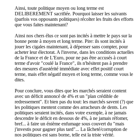
Ainsi, toute politique moyen ou long terme est
DELIBEREMENT sacrifiée. Pourquoi laisser les suivants
(parfois vos opposants politiques) récolter les fruits des efforts
que vous faites maintenant?
Ainsi nos chers élus ce sont pas incités à mettre le pays sur la
bonne pente à moyen et long terme. Pire: ils sont incités à
jouer les cigales maintenant, à dépenser sans compter, pour
acheter leur électorat. A l'inverse, dans les conditions actuelles
de la France et de L'Euro, pour ne pas être accusés à court
terme d'avoir "coulé la France", ils n'hésitent pas à prendre
des mesures d'austérité immédiate avec effet positif court
terme, mais effet négatif moyen et long terme, comme vous le
dites.
Pour conclure, vous dites que les marchés seraient content
avec un déficit annoncé de 4% et un "plan crédible de
redressement". Et bien pas du tout: les marchés savent (?) que
les politiques mentent comme des arracheurs de dents. Les
politiques seraient incités, dans votre exemple, à ne jamais
descendre le déficit en dessous de 4%, à ne jamais réfomer,
bref... à faire un énième enfumage sous couvert du "mais
j'investis pour gagner plus tard"... La lâcheté/corruption de
nos politiques est sans borne, telle est la triste vérité.