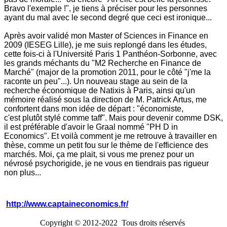
Bravo l'exemple !", je tiens à préciser pour les personnes
ayant du mal avec le second degré que ceci est ironique...
Après avoir validé mon Master of Sciences in Finance en
2009 (IESEG Lille), je me suis replongé dans les études,
cette fois-ci à l'Université Paris 1 Panthéon-Sorbonne, avec
les grands méchants du "M2 Recherche en Finance de
Marché" (major de la promotion 2011, pour le côté "j'me la
raconte un peu"...). Un nouveau stage au sein de la
recherche économique de Natixis à Paris, ainsi qu'un
mémoire réalisé sous la direction de M. Patrick Artus, me
confortent dans mon idée de départ : "économiste,
c'est plutôt stylé comme taff". Mais pour devenir comme DSK,
il est préférable d'avoir le Graal nommé "PH D in
Economics". Et voilà comment je me retrouve à travailler en
thèse, comme un petit fou sur le thème de l'efficience des
marchés. Moi, ça me plait, si vous me prenez pour un
névrosé psychorigide, je ne vous en tiendrais pas rigueur
non plus...
http://www.captaineconomics.fr/
Copyright © 2012-2022 Tous droits réservés