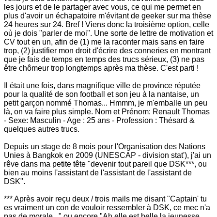
les jours et de le partager avec vous, ce qui me permet en
plus d'avoir un échapatoire m'évitant de geeker sur ma thèse
24 heures sur 24. Bref ! Viens donc la troisième option, celle
où je dois "parler de moi". Une sorte de lettre de motivation et
CV tout en un, afin de (1) me la raconter mais sans en faire
trop, (2) justifier mon droit d'écrire des conneries en montrant
que je fais de temps en temps des trucs sérieux, (3) ne pas
être chômeur trop longtemps après ma thèse. C'est parti !
Il était une fois, dans magnifique ville de province réputée
pour la qualité de son football et son jeu à la nantaise, un
petit garçon nommé Thomas... Hmmm, je m'emballe un peu
là, on va faire plus simple. Nom et Prénom: Renault Thomas
- Sexe: Masculin - Age : 25 ans - Profession : Thésard &
quelques autres trucs.
Depuis un stage de 8 mois pour l'Organisation des Nations
Unies à Bangkok en 2009 (UNESCAP - division stat'), j'ai un
rêve dans ma petite tête "devenir tout pareil que DSK
***, ou
bien au moins l'assistant de l'assistant de l'assistant de
DSK".
*** Après avoir reçu deux / trois mails me disant "Captain' tu
es vraiment un con de vouloir ressembler à DSK, ce mec n'a
pas de morale..." ou encore "Ah elle est belle la jeunesse.