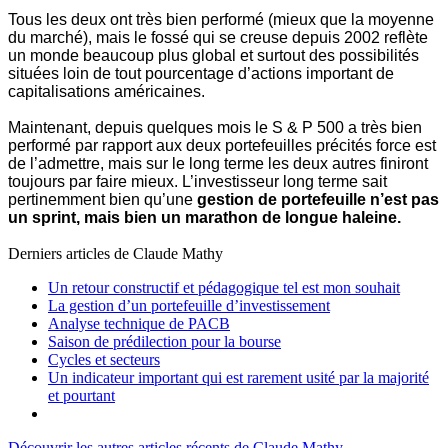
Tous les deux ont très bien performé (mieux que la moyenne
du marché), mais le fossé qui se creuse depuis 2002 reflète
un monde beaucoup plus global et surtout des possibilités
situées loin de tout pourcentage d’actions important de
capitalisations américaines.
Maintenant, depuis quelques mois le S & P 500 a très bien
performé par rapport aux deux portefeuilles précités force est
de l’admettre, mais sur le long terme les deux autres finiront
toujours par faire mieux. L’investisseur long terme sait
pertinemment bien qu’une
gestion de portefeuille n’est pas
un sprint, mais bien un
marathon de longue haleine.
Derniers articles de
Claude Mathy
Un retour constructif et pédagogique tel est mon souhait
La gestion d’un portefeuille d’investissement
Analyse technique de PACB
Saison de prédilection pour la bourse
Cycles et secteurs
Un indicateur important qui est rarement usité par la majorité
et pourtant
Découvrir les autres articles récents de Claude Mathy