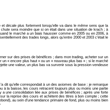
e et décale plus fortement lorsqu’elle va dans le même sens que la
hute sera moindre que si on était dans une situation de krach ; à
; quand le marché a un biais haussier comme en 2005 ou en 2006, à
tiellement des trades longs, alors qu’entre 2000 et 2003 c’était le
rner sur des prises de bénéfices ; dans mon trading, acheter sur un
er un « encore plus haut » ou un « nouveau plus bas » ; si le marché
rejette une valeur, un plus bas va survenir sous la pression vendeuse
a dit qu’elle correspondait à un des axiomes de base : je remarque
u à la baisse, les cours retracent toujours plus ou moins une partie
a une consolidation liée aux prises de bénéfices ; après une forte
sur la reprise des cours et achètent des titres à bon compte ; cette
ebond), au sein d’une tendance primaire de fond, plus ou moins bien
»