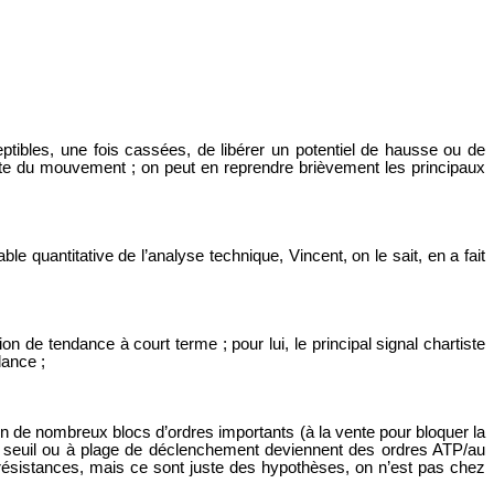
tibles, une fois cassées, de libérer un potentiel de hausse ou de
nte du mouvement ; on peut en reprendre brièvement les principaux
able quantitative de l’analyse technique, Vincent, on le sait, en a fait
tion de tendance à court terme ; p
our lui, le principal signal chartiste
dance ;
n de nombreux blocs d’ordres importants (à la vente pour bloquer la
 à seuil ou à plage de déclenchement deviennent des ordres ATP/au
ésistances, mais ce sont juste des hypothèses, on n’est pas chez