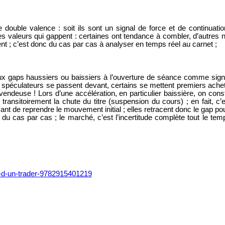
double valence : soit ils sont un signal de force et de continuation,
des valeurs qui gappent : certaines ont tendance à combler, d’autres
nt ; c’est donc du cas par cas à analyser en temps réel au carnet ;
 aux gaps haussiers ou baissiers à l’ouverture de séance comme sign
les spéculateurs se passent devant, certains se mettent premiers ache
ndeuse ! Lors d’une accélération, en particulier baissière, on const
ansitoirement la chute du titre (suspension du cours) ; en fait, c’es
nt de reprendre le mouvement initial ; elles retracent donc le gap pou
s du cas par cas ; le marché, c’est l’incertitude complète tout le t
e-d-un-trader-9782915401219