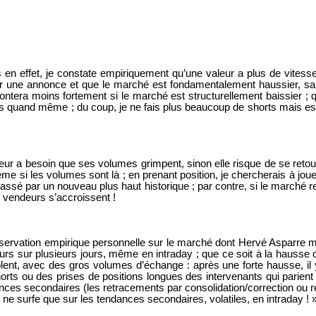
en effet, je constate empiriquement qu’une valeur a plus de vitess
 une annonce et que le marché est fondamentalement haussier, sa c
montera moins fortement si le marché est structurellement baissier 
quand même ; du coup, je ne fais plus beaucoup de shorts mais essen
ur a besoin que ses volumes grimpent, sinon elle risque de se retou
me si les volumes sont là ; en prenant position, je chercherais à jou
épassé par un nouveau plus haut historique ; par contre, si le marché 
s vendeurs s’accroissent !
bservation empirique personnelle sur le marché dont Hervé Asparre m’
rs sur plusieurs jours, même en intraday ; que ce soit à la hausse o
nt, avec des gros volumes d’échange : après une forte hausse, il y 
rts ou des prises de positions longues des intervenants qui parient 
ces secondaires (les retracements par consolidation/correction ou r
 ne surfe que sur les tendances secondaires, volatiles, en intraday ! 