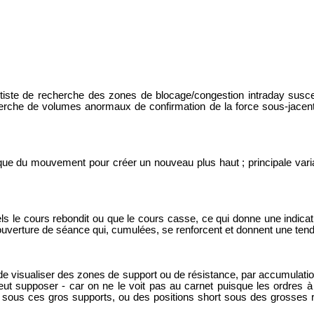
iste de recherche des zones de blocage/congestion intraday suscep
cherche de volumes anormaux de confirmation de la force sous-jace
que du mouvement pour créer un nouveau plus haut ; p
rincipale vari
els le cours rebondit ou que le cours casse, ce qui donne une indica
d’ouverture de séance qui, cumulées, se renforcent et donnent une ten
de visualiser des
zones de support ou de résistance
, par accumulatio
peut supposer - car on ne le voit pas au carnet puisque les ordres
 sous ces gros supports, ou des positions short sous des grosses r