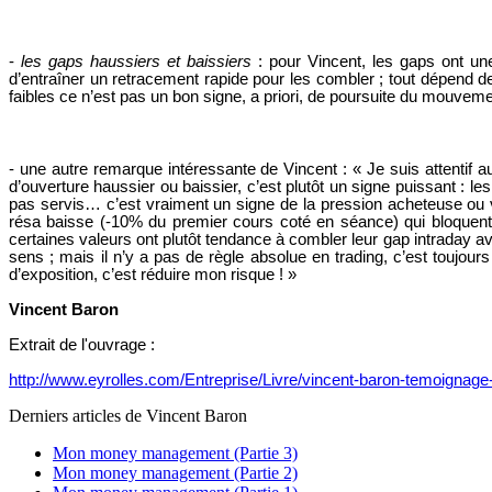
-
les gaps haussiers et baissiers
: pour Vincent, les gaps ont une 
d’entraîner un retracement rapide pour les combler ; tout dépend 
faibles ce n’est pas un bon signe, a priori, de poursuite du mouveme
-
une autre remarque intéressante de Vincent :
« Je suis attentif
d’ouverture haussier ou baissier, c’est plutôt un signe puissant : 
pas servis… c’est vraiment un signe de la pression acheteuse ou ve
résa baisse (-10% du premier cours coté en séance) qui bloquent tr
certaines valeurs ont plutôt tendance à combler leur gap intraday ava
sens ; mais il n’y a pas de règle absolue en trading, c’est toujour
d’exposition, c’est réduire mon risque ! »
Vincent Baron
Extrait de l'ouvrage :
http://www.eyrolles.com/Entreprise/Livre/vincent-baron-temoignag
Derniers articles de
Vincent Baron
Mon money management (Partie 3)
Mon money management (Partie 2)