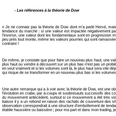
- Les références à la théorie de Dow
« Je ne connais pas la théorie de Dow dont m’a parlé Hervé, mais 
tendance du marché : si une valeur est impactée négativement par
l’inverse, une valeur dont les fondamentaux sont en progression 
peu près tout monte, même les valeurs pourries qui sont ramassées 
contraire !
De même, je constate que pour faire un nouveau plus haut, une vale
plus haut ou vendre à découvert sur un plus bas n’est pas un problè
en veut vraiment et si les volumes sont là, le plus haut sera vite d
qui risque de se transformer en un nouveau plus bas si les volume
Une autre remarque qui a à voir avec la théorie de Dow, est une o
l’évolution en crabe, par à-coups et soubresauts successifs des cou
du mouvement antécédent, surtout si ce mouvement a été très viole
baisse il y a un rebond en raison des rachats de couverture des sho
observation correspondrait à une structure d’emboîtement de tendan
établie haussière ou baissière ; pour ma part et dans mon trading, je