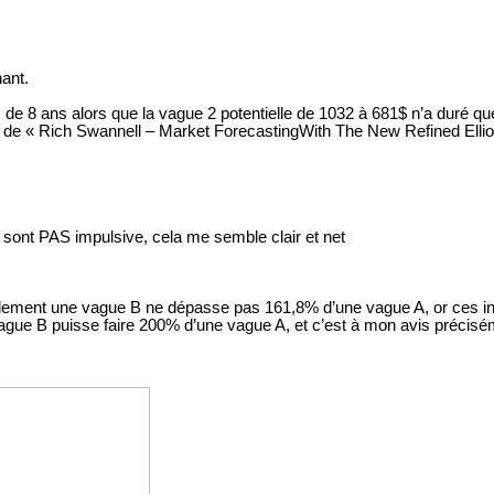
ant.
 8 ans alors que la vague 2 potentielle de 1032 à 681$ n’a duré que 1
tiré de « Rich Swannell – Market ForecastingWith The New Refined Ell
sont PAS impulsive, cela me semble clair et net
rmalement une vague B ne dépasse pas 161,8% d’une vague A, or ces in
ue B puisse faire 200% d’une vague A, et c’est à mon avis préciséme