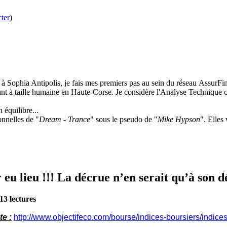
ter
)
 Sophia Antipolis, je fais mes premiers pas au sein du réseau AssurFin
 à taille humaine en Haute-Corse. Je considère l'Analyse Technique co
 équilibre...
nnelles de "
Dream - Trance
" sous le pseudo de "
Mike Hypson
". Elles
u lieu !!! La décrue n’en serait qu’à son dé
13 lectures
te :
http://www.objectifeco.com/bourse/indices-boursiers/indice