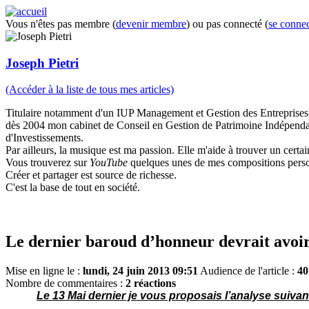
Vous n'êtes pas membre (
devenir membre
) ou pas connecté (
se connec
Joseph Pietri
(Accéder à la liste de tous mes articles)
Titulaire notamment d'un IUP Management et Gestion des Entreprises à
dès 2004 mon cabinet de Conseil en Gestion de Patrimoine Indépendant
d'Investissements.
Par ailleurs, la musique est ma passion. Elle m'aide à trouver un certain
Vous trouverez sur
YouTube
quelques unes de mes compositions perso
Créer et partager est source de richesse.
C'est la base de tout en société.
Le dernier baroud d’honneur devrait avoir e
Mise en ligne le :
lundi, 24 juin 2013 09:51
Audience de l'article :
40
Nombre de commentaires :
2 réactions
Le 13 Mai dernier je vous proposais l’analyse suivan