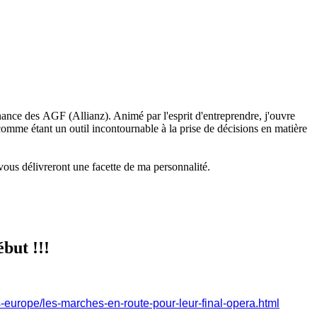
ance des AGF (Allianz). Animé par l'esprit d'entreprendre, j'ouvre
mme étant un outil incontournable à la prise de décisions en matière
 vous délivreront une facette de ma personnalité.
but !!!
s-europe/les-marches-en-route-pour-leur-final-opera.html