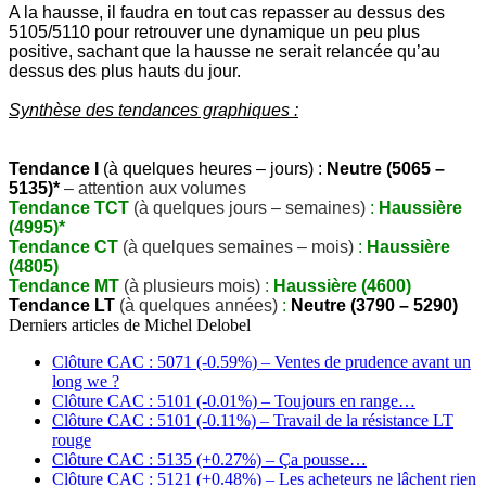
A la hausse, il faudra en tout cas repasser au dessus des
5105/5110 pour retrouver une dynamique un peu plus
positive, sachant que la hausse ne serait relancée qu’au
dessus des plus hauts du jour.
Synthèse des tendances graphiques :
Tendance I
(à quelques heures – jours) :
Neutre (5065 –
5135)*
– attention aux volumes
Tendance TCT
(à quelques jours – semaines)
:
Haussière
(4995)*
Tendance CT
(à quelques semaines – mois)
:
Haussière
(4805)
Tendance MT
(à plusieurs mois)
:
Haussière (4600)
Tendance LT
(à quelques années)
:
Neutre (3790 – 5290)
Derniers articles de
Michel Delobel
Clôture CAC : 5071 (-0.59%) – Ventes de prudence avant un
long we ?
Clôture CAC : 5101 (-0.01%) – Toujours en range…
Clôture CAC : 5101 (-0.11%) – Travail de la résistance LT
rouge
Clôture CAC : 5135 (+0.27%) – Ça pousse…
Clôture CAC : 5121 (+0.48%) – Les acheteurs ne lâchent rien