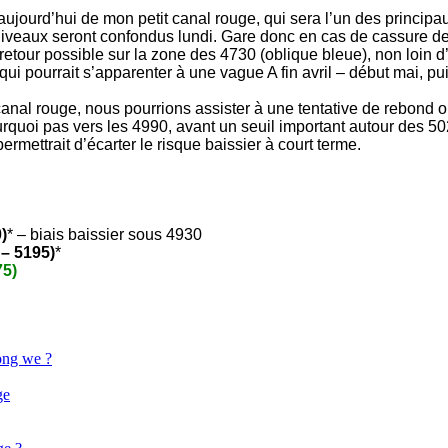
 aujourd’hui de mon petit canal rouge, qui sera l’un des principa
niveaux seront confondus lundi. Gare donc en cas de cassure de
 retour possible sur la zone des 4730 (oblique bleue), non loin 
 qui pourrait s’apparenter à une vague A fin avril – début mai, p
it canal rouge, nous pourrions assister à une tentative de rebond
ourquoi pas vers les 4990, avant un seuil important autour des 5
rmettrait d’écarter le risque baissier à court terme.
)
* – biais baissier sous 4930
– 5195)
*
75)
ong we ?
ge