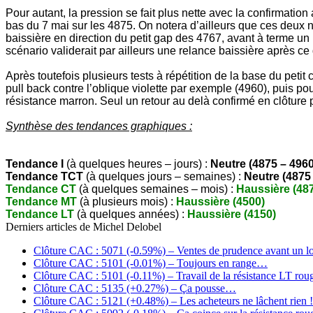
Pour autant, la pression se fait plus nette avec la confirmation
bas du 7 mai sur les 4875. On notera d’ailleurs que ces deux 
baissière en direction du petit gap des 4767, avant à terme un
scénario validerait par ailleurs une relance baissière après ce
Après toutefois plusieurs tests à répétition de la base du pet
pull back contre l’oblique violette par exemple (4960), puis p
résistance marron. Seul un retour au delà confirmé en clôture pe
Synthèse des tendances graphiques :
Tendance I
(à quelques heures – jours) :
Neutre (4875 – 4960
Tendance TCT
(à quelques jours – semaines) :
Neutre (4875 
Tendance CT
(à quelques semaines – mois) :
Haussière (48
Tendance MT
(à plusieurs mois) :
Haussière (4500)
Tendance LT
(à quelques années) :
Haussière (4150)
Derniers articles de
Michel Delobel
Clôture CAC : 5071 (-0.59%) – Ventes de prudence avant un l
Clôture CAC : 5101 (-0.01%) – Toujours en range…
Clôture CAC : 5101 (-0.11%) – Travail de la résistance LT rou
Clôture CAC : 5135 (+0.27%) – Ça pousse…
Clôture CAC : 5121 (+0.48%) – Les acheteurs ne lâchent rien !