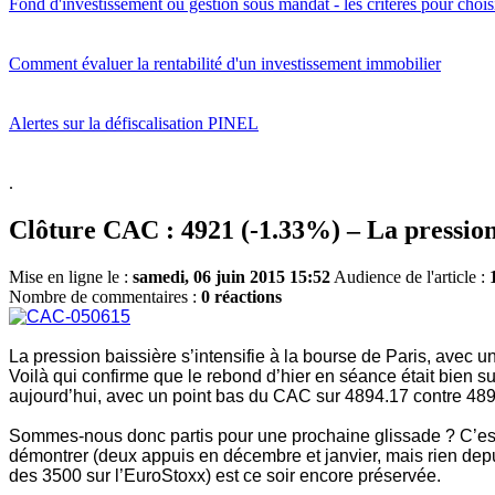
Fond d'investissement ou gestion sous mandat - les critères pour choisi
Comment évaluer la rentabilité d'un investissement immobilier
Alertes sur la défiscalisation PINEL
.
Clôture CAC : 4921 (-1.33%) – La pression 
Mise en ligne le :
samedi, 06 juin 2015 15:52
Audience de l'article :
Nombre de commentaires :
0 réactions
La pression baissière s’intensifie à la bourse de Paris, avec 
Voilà qui confirme que le rebond d’hier en séance était bien su
aujourd’hui, avec un point bas du CAC sur 4894.17 contre 48
Sommes-nous donc partis pour une prochaine glissade ? C’est tou
démontrer (deux appuis en décembre et janvier, mais rien depuis
des 3500 sur l’EuroStoxx) est ce soir encore préservée.