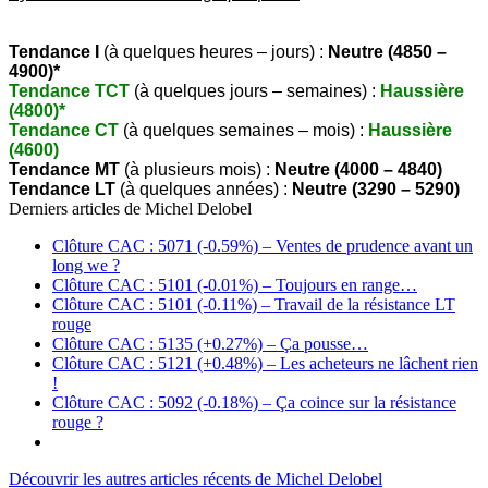
Tendance I
(à quelques heures – jours) :
Neutre (4850 –
4900)*
Tendance TCT
(à quelques jours – semaines) :
Haussière
(4800)*
Tendance CT
(à quelques semaines – mois) :
Haussière
(4600)
Tendance MT
(à plusieurs mois) :
Neutre (4000 – 4840)
Tendance LT
(à quelques années) :
Neutre (3290 – 5290)
Derniers articles de
Michel Delobel
Clôture CAC : 5071 (-0.59%) – Ventes de prudence avant un
long we ?
Clôture CAC : 5101 (-0.01%) – Toujours en range…
Clôture CAC : 5101 (-0.11%) – Travail de la résistance LT
rouge
Clôture CAC : 5135 (+0.27%) – Ça pousse…
Clôture CAC : 5121 (+0.48%) – Les acheteurs ne lâchent rien
!
Clôture CAC : 5092 (-0.18%) – Ça coince sur la résistance
rouge ?
Découvrir les autres articles récents de Michel Delobel