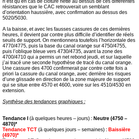
n’est qu’en cas de clôture nette au dessus de ces différentes
résistances que le CAC retrouverait un semblant
d’orientation haussière, avec confirmation au dessus des
5020/5030.
A la baisse, et avec les fausses cassures de ces dernières
heures, il devient par contre plus difficile d’identifier de réels
seuils de support. On mentionnera toutefois l’horizontale des
4770/4775, puis la base du canal orange sur 4750/4755,
puis l’oblique bleue vers 4730/4735, avant la zone des
4700/4710 qui a permis un net rebond jeudi, et sur laquelle
j’ai tracé une seconde hypothèse de tracé du canal orange.
Une cassure des 4700 confirmerait par contre cette fois a
priori la cassure du canal orange, avec derrière les risques
d’une glissade en direction de la zone majeure de support
qui se situe entre 4570 et 4600, voire sur les 4510/4530 en
extension.
Synthèse des tendances graphiques :
Tendance I
(à quelques heures – jours) :
Neutre (4750 –
4870)*
Tendance TCT
(à quelques jours – semaines) :
Baissière
(4970)*