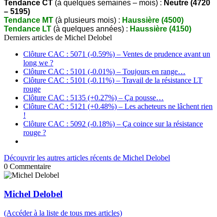
Tendance CT
(à quelques semaines – mois) :
Neutre (4720
– 5195)
Tendance MT
(à plusieurs mois) :
Haussière (4500)
Tendance LT
(à quelques années) :
Haussière (4150)
Derniers articles de
Michel Delobel
Clôture CAC : 5071 (-0.59%) – Ventes de prudence avant un
long we ?
Clôture CAC : 5101 (-0.01%) – Toujours en range…
Clôture CAC : 5101 (-0.11%) – Travail de la résistance LT
rouge
Clôture CAC : 5135 (+0.27%) – Ça pousse…
Clôture CAC : 5121 (+0.48%) – Les acheteurs ne lâchent rien
!
Clôture CAC : 5092 (-0.18%) – Ça coince sur la résistance
rouge ?
Découvrir les autres articles récents de Michel Delobel
0
Commentaire
Michel Delobel
(Accéder à la liste de tous mes articles)